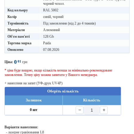
чорний чохол.
Код кольору
RAL 5002
Колір
синій, чорний
Терміновість
Під замовлення (від 2 до 4 тижнів)
Матеріали
Алюминий
Об'єм пам'яті
128 Gb
Торгова марка
Paida
Оновлено
07.08.2026
0
01
Ціна:
грн
* ціна буде вищою, якщо кількість менша за мінімально-рекомендоване
замовлення. Точну ціну можна запитати у Вашого менеджера.
+ нанесення на запит (УФ-друк UV4P)
Оберіть кількість
Залишок
Кількість
−
+
0 шт
Варіанти нанесення:
- лазерне гравіювання L8