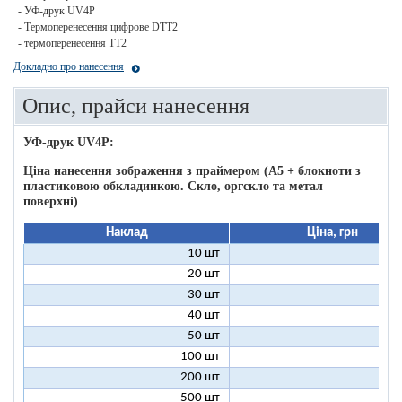
- УФ-друк UV4P
- Термоперенесення цифрове DTT2
- термоперенесення ТТ2
Докладно про нанесення
Опис, прайси нанесення
УФ-друк UV4P:
Ціна нанесення зображення з праймером (А5 + блокноти з
пластиковою обкладинкою. Скло, оргскло та метал
поверхні)
Наклад
Ціна, грн
10 шт
16
20 шт
11
30 шт
11
40 шт
9
50 шт
9
100 шт
8
200 шт
8
500 шт
8