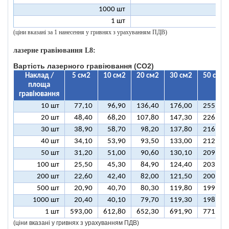
1000 шт
8
1 шт
99
(ціни вказані за 1 нанесення у гривнях з урахуванням ПДВ)
лазерне гравіювання L8:
Вартість лазерного гравіювання (CO2)
Наклад /
5 см2
10 см2
20 см2
30 см2
50 см2
площа
гравіювання
10 шт
77,10
96,90
136,40
176,00
255,10
20 шт
48,40
68,20
107,80
147,30
226,50
30 шт
38,90
58,70
98,20
137,80
216,90
40 шт
34,10
53,90
93,50
133,00
212,10
50 шт
31,20
51,00
90,60
130,10
209,30
100 шт
25,50
45,30
84,90
124,40
203,50
200 шт
22,60
42,40
82,00
121,50
200,70
500 шт
20,90
40,70
80,30
119,80
199,00
1000 шт
20,40
40,10
79,70
119,30
198,40
1 шт
593,00
612,80
652,30
691,90
771,00
(ціни вказані у гривнях з урахуванням ПДВ)