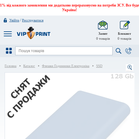
1% від кожного замовлення ми додатково перераховуємо на потреби ЗСУ. Все буде
Україна!
/
Увійти
Реєструватися
Запит
Блокнот
0
товарів
0
товарів
Головна
Каталог
Флешки Годинники Електроніка
SSD