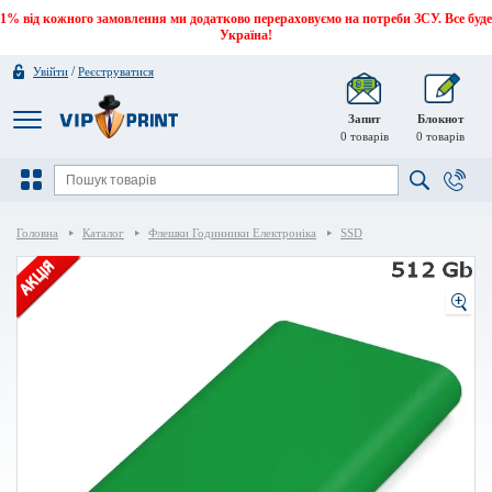
1% від кожного замовлення ми додатково перераховуємо на потреби ЗСУ. Все буде
Україна!
/
Увійти
Реєструватися
Запит
Блокнот
0
товарів
0
товарів
Головна
Каталог
Флешки Годинники Електроніка
SSD