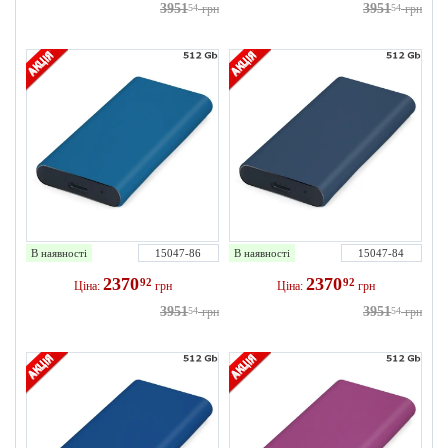
3951
3951
54
грн
54
грн
В наявності
15047-86
В наявності
15047-84
2370
2370
92
92
Ціна:
грн
Ціна:
грн
3951
3951
54
грн
54
грн