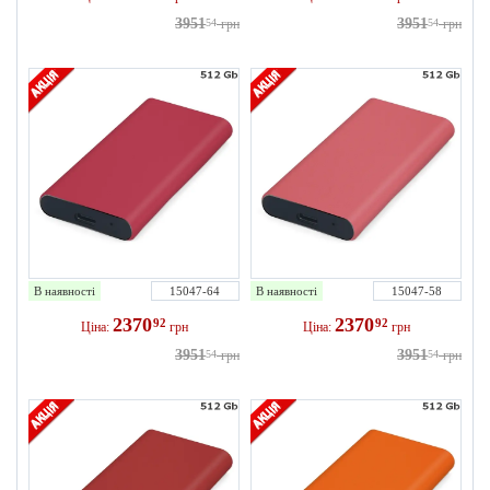
3951
3951
54
грн
54
грн
В наявності
15047-64
В наявності
15047-58
2370
2370
92
92
Ціна:
грн
Ціна:
грн
3951
3951
54
грн
54
грн