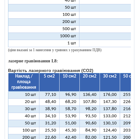
40 шт
9
50 шт
9
100 шт
8
200 шт
8
500 шт
8
1000 шт
8
1 шт
99
(ціни вказані за 1 нанесення у гривнях з урахуванням ПДВ)
лазерне гравіювання L8:
Вартість лазерного гравіювання (CO2)
Наклад /
5 см2
10 см2
20 см2
30 см2
50 см2
площа
гравіювання
10 шт
77,10
96,90
136,40
176,00
255,10
20 шт
48,40
68,20
107,80
147,30
226,50
30 шт
38,90
58,70
98,20
137,80
216,90
40 шт
34,10
53,90
93,50
133,00
212,10
50 шт
31,20
51,00
90,60
130,10
209,30
100 шт
25,50
45,30
84,90
124,40
203,50
200 шт
22,60
42,40
82,00
121,50
200,70