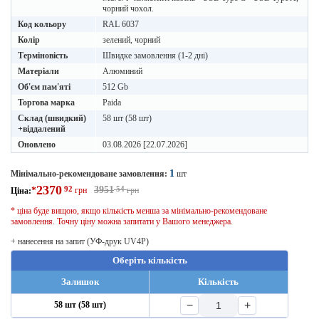
чорний чохол.
Код кольору
RAL 6037
Колір
зелений, чорний
Терміновість
Швидке замовлення (1-2 дні)
Матеріали
Алюминий
Об'єм пам'яті
512 Gb
Торгова марка
Paida
Склад (швидкий)
58 шт (58 шт)
+віддалений
Оновлено
03.08.2026 [22.07.2026]
1
Мінімально-рекомендоване замовлення:
шт
2370
92
3951
54
*
грн
грн
Ціна:
* ціна буде вищою, якщо кількість менша за мінімально-рекомендоване
замовлення. Точну ціну можна запитати у Вашого менеджера.
+ нанесення на запит (УФ-друк UV4P)
Оберіть кількість
Залишок
Кількість
−
+
58 шт (58 шт)