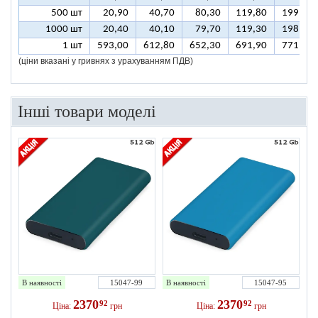
500 шт
20,90
40,70
80,30
119,80
199,00
1000 шт
20,40
40,10
79,70
119,30
198,40
1 шт
593,00
612,80
652,30
691,90
771,00
(ціни вказані у гривнях з урахуванням ПДВ)
Інші товари моделі
В наявності
15047-99
В наявності
15047-95
2370
2370
92
92
Ціна:
грн
Ціна:
грн