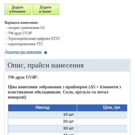
Варіанти нанесення:
- лазерне гравіювання L8
- УФ-друк UV4P
- Термоперенесення цифрове DTT2
- термоперенесення ТТ2
Докладно про нанесення
Опис, прайси нанесення
УФ-друк UV4P:
Ціна нанесення зображення з праймером (А5 + блокноти з
пластиковою обкладинкою. Скло, оргскло та метал
поверхні)
Наклад
Ціна, грн
10 шт
16
20 шт
11
30 шт
11