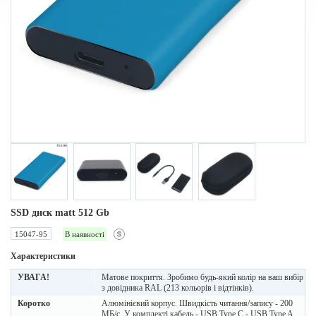
SSD диск matt 512 Gb
15047-95
В наявності
Характеристики
УВАГА!
Матове покриття. Зробимо будь-який колір на ваш вибір
з довідника RAL (213 кольорів і відтінків).
Коротко
Алюмінієвий корпус. Швидкість читання/запису - 200
МБ/с. У комплекті кабель - USB Type C - USB Type A,