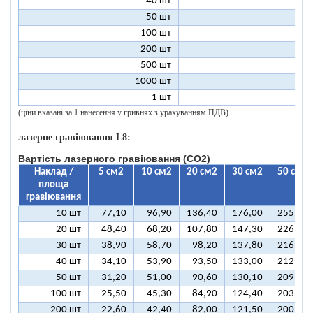
40 шт
9
50 шт
9
100 шт
8
200 шт
8
500 шт
8
1000 шт
8
1 шт
99
(ціни вказані за 1 нанесення у гривнях з урахуванням ПДВ)
лазерне гравіювання L8:
Вартість лазерного гравіювання (CO2)
Наклад /
5 см2
10 см2
20 см2
30 см2
50 см2
площа
гравіювання
10 шт
77,10
96,90
136,40
176,00
255,10
20 шт
48,40
68,20
107,80
147,30
226,50
30 шт
38,90
58,70
98,20
137,80
216,90
40 шт
34,10
53,90
93,50
133,00
212,10
50 шт
31,20
51,00
90,60
130,10
209,30
100 шт
25,50
45,30
84,90
124,40
203,50
200 шт
22,60
42,40
82,00
121,50
200,70