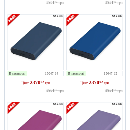
3951
3951
54
грн
54
грн
В наявності
15047-84
В наявності
15047-83
2370
2370
92
92
Ціна:
грн
Ціна:
грн
3951
3951
54
грн
54
грн