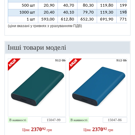
500 шт
20,90
40,70
80,30
119,80
199,00
1000 шт
20,40
40,10
79,70
119,30
198,40
1 шт
593,00
612,80
652,30
691,90
771,00
(ціни вказані у гривнях з урахуванням ПДВ)
Інші товари моделі
В наявності
15047-99
В наявності
15047-86
2370
2370
92
92
Ціна:
грн
Ціна:
грн