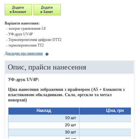
Варіанти нанесення:
- лазерне гравіювання L8
- УФ-друк UV4P
- Термоперенесення цифрове DTT2
- термоперенесення ТТ2
Докладно про нанесення
Опис, прайси нанесення
УФ-друк UV4P:
Ціна нанесення зображення з праймером (А5 + блокноти з
пластиковою обкладинкою. Скло, оргскло та метал
поверхні)
Наклад
Ціна, грн
10 шт
16
20 шт
11
30 шт
11