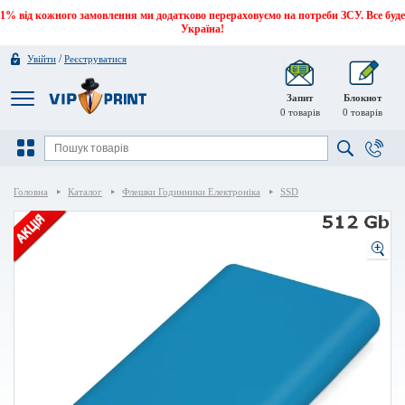
1% від кожного замовлення ми додатково перераховуємо на потреби ЗСУ. Все буде
Україна!
/
Увійти
Реєструватися
Запит
Блокнот
0
товарів
0
товарів
Головна
Каталог
Флешки Годинники Електроніка
SSD