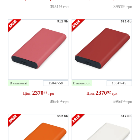
3951
3951
54
грн
54
грн
В наявності
15047-58
В наявності
15047-45
2370
2370
92
92
Ціна:
грн
Ціна:
грн
3951
3951
54
грн
54
грн