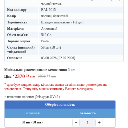
чорний чохол.
Код кольору
RAL 5015
Колір
чорний, блакитний
Терміновість
Швидке замовлення (1-2 дні)
Матеріали
Алюминий
Об'єм пам'яті
512 Gb
Торгова марка
Paida
Склад (швидкий)
58 шт (58 шт)
+віддалений
Оновлено
03.08.2026 [22.07.2026]
1
Мінімально-рекомендоване замовлення:
шт
2370
92
3951
54
*
грн
грн
Ціна:
* ціна буде вищою, якщо кількість менша за мінімально-рекомендоване
замовлення. Точну ціну можна запитати у Вашого менеджера.
+ нанесення на запит (УФ-друк UV4P)
Оберіть кількість
Залишок
Кількість
−
+
58 шт (58 шт)