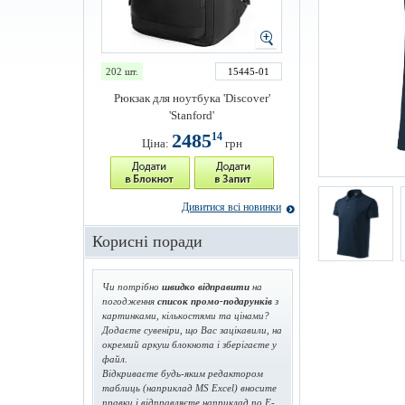
202 шт.
15445-01
Рюкзак для ноутбука 'Discover'
'Stanford'
2485
14
Ціна:
грн
Дивитися всі новинки
Корисні поради
Чи потрібно
швидко відправити
на
погодження
список промо-подарунків
з
картинками, кількостями та цінами?
Додаєте сувеніри, що Вас зацікавили, на
окремий аркуш блокнота і зберігаєте у
файл.
Відкриваєте будь-яким редактором
таблиць (наприклад MS Excel) вносите
правки і відправляєте наприклад по E-