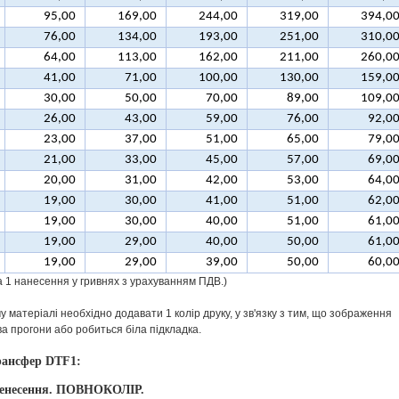
95,00
169,00
244,00
319,00
394,0
76,00
134,00
193,00
251,00
310,0
64,00
113,00
162,00
211,00
260,0
41,00
71,00
100,00
130,00
159,0
30,00
50,00
70,00
89,00
109,0
26,00
43,00
59,00
76,00
92,0
23,00
37,00
51,00
65,00
79,0
21,00
33,00
45,00
57,00
69,0
20,00
31,00
42,00
53,00
64,0
19,00
30,00
41,00
51,00
62,0
19,00
30,00
40,00
51,00
61,0
19,00
29,00
40,00
50,00
61,0
19,00
29,00
39,00
50,00
60,0
за 1 нанесення у гривнях з урахуванням ПДВ.)
 матеріалі необхідно додавати 1 колір друку, у зв'язку з тим, що зображення
ва прогони або робиться біла підкладка.
ансфер DTF1:
енесення. ПОВНОКОЛІР.