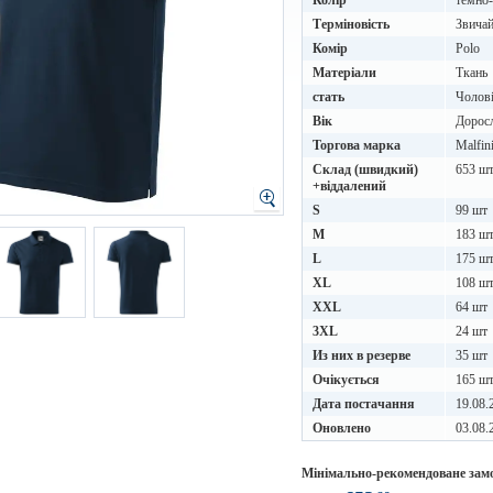
Колір
темно-
Терміновість
Звичай
Комір
Polo
Матеріали
Ткань
стать
Чолов
Вік
Дорос
Торгова марка
Malfin
Склад (швидкий)
653 ш
+віддалений
S
99 шт
M
183 ш
L
175 ш
XL
108 ш
XXL
64 шт
3XL
24 шт
Из них в резерве
35 шт
Очікується
165 ш
Дата постачання
19.08.
Оновлено
03.08.
Мінімально-рекомендоване зам