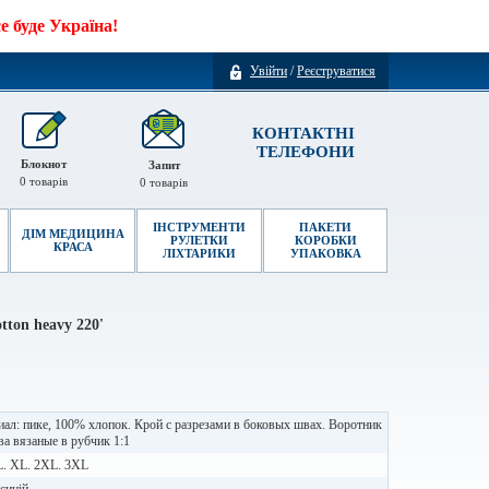
 буде Україна!
Увійти
/
Реєструватися
КОНТАКТНІ
ТЕЛЕФОНИ
Блокнот
Запит
0
товарів
0
товарів
ІНСТРУМЕНТИ
ПАКЕТИ
ДІМ МЕДИЦИНА
РУЛЕТКИ
КОРОБКИ
КРАСА
ЛІХТАРИКИ
УПАКОВКА
tton heavy 220'
ал: пике, 100% хлопок. Крой с разрезами в боковых швах. Воротник
ва вязаные в рубчик 1:1
L. XL. 2XL. 3XL