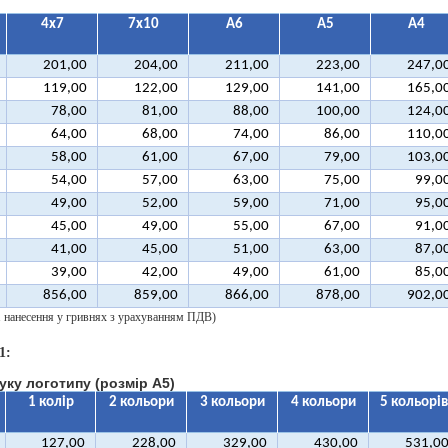
4х7
7х10
А6
А5
А4
201,00
204,00
211,00
223,00
247,0
119,00
122,00
129,00
141,00
165,0
78,00
81,00
88,00
100,00
124,0
64,00
68,00
74,00
86,00
110,0
58,00
61,00
67,00
79,00
103,0
54,00
57,00
63,00
75,00
99,0
49,00
52,00
59,00
71,00
95,0
45,00
49,00
55,00
67,00
91,0
41,00
45,00
51,00
63,00
87,0
39,00
42,00
49,00
61,00
85,0
856,00
859,00
866,00
878,00
902,0
 1 нанесення у гривнях з урахуванням ПДВ)
1:
уку логотипу (розмір А5)
1 колір
2 кольори
3 кольори
4 кольори
5 кольорів
127,00
228,00
329,00
430,00
531,0