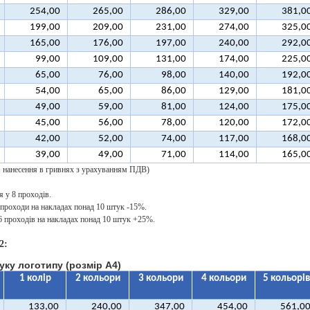
254,00
265,00
286,00
329,00
381,0
199,00
209,00
231,00
274,00
325,0
165,00
176,00
197,00
240,00
292,0
99,00
109,00
131,00
174,00
225,0
65,00
76,00
98,00
140,00
192,0
54,00
65,00
86,00
129,00
181,0
49,00
59,00
81,00
124,00
175,0
45,00
56,00
78,00
120,00
172,0
42,00
52,00
74,00
117,00
168,0
39,00
49,00
71,00
114,00
165,0
 1 нанесення в гривнях з урахуванням ПДВ)
 у 8 проходів.
 проходи на накладах понад 10 штук -15%.
16 проходів на накладах понад 10 штук +25%.
2:
уку логотипу (розмір A4)
1 колір
2 кольори
3 кольори
4 кольори
5 кольорів
133,00
240,00
347,00
454,00
561,0