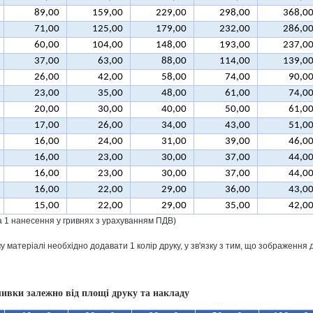
89,00
159,00
229,00
298,00
368,0
71,00
125,00
179,00
232,00
286,0
60,00
104,00
148,00
193,00
237,0
37,00
63,00
88,00
114,00
139,0
26,00
42,00
58,00
74,00
90,0
23,00
35,00
48,00
61,00
74,0
20,00
30,00
40,00
50,00
61,0
17,00
26,00
34,00
43,00
51,0
16,00
24,00
31,00
39,00
46,0
16,00
23,00
30,00
37,00
44,0
16,00
23,00
30,00
37,00
44,0
16,00
22,00
29,00
36,00
43,0
15,00
22,00
29,00
35,00
42,0
за 1 нанесення у гривнях з урахуванням ПДВ)
 матеріалі необхідно додавати 1 колір друку, у зв'язку з тим, що зображення 
ивки залежно від площі друку та накладу