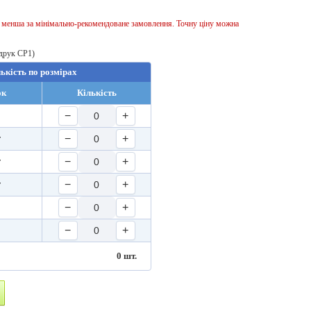
ь менша за мінімально-рекомендоване замовлення. Точну ціну можна
 друк CP1)
лькість по розмірах
ок
Кількість
−
+
−
+
т
−
+
т
−
+
т
−
+
−
+
0
шт.