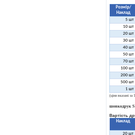
Розмір/
Наклад
5 шт
10 шт
20 шт
30 шт
40 шт
50 шт
70 шт
100 шт
200 шт
500 шт
1 шт
(ціни вказані за
шовкодрук S
Вартість др
Наклад
20 шт