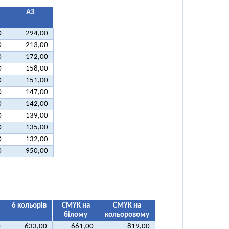
А3
0
294,00
0
213,00
0
172,00
0
158,00
0
151,00
0
147,00
0
142,00
0
139,00
0
135,00
0
132,00
0
950,00
6 кольорів
CMYK на
CMYK на
білому
кольоровому
0
633,00
661,00
819,00