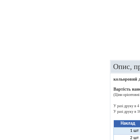
Опис, п
кольоровий 
Вартість нане
(Ціни орієнтовні
У разі друку в 4
У разі друку в 
Наклад
1 шт
2 шт