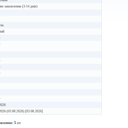
синій
не замовлення (3-14 днів)
іча
лий
i
т
т
т
т
т
2026
2026 (03.08.2026) [03.08.2026]
5
овлення:
шт