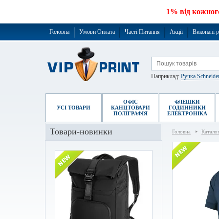
1% від кожног
Головна
Умови Оплата
Часті Питання
Акції
Виконані 
Наприклад:
Ручка Schneide
ОФІС
ФЛЕШКИ
УСІ ТОВАРИ
КАНЦТОВАРИ
ГОДИННИКИ
ПОЛІГРАФІЯ
ЕЛЕКТРОНІКА
Товари-новинки
Головна
Катало