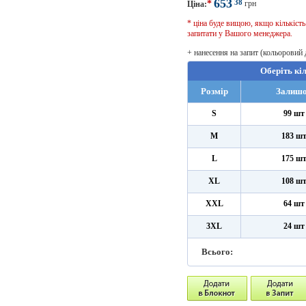
653
38
*
грн
Ціна:
* ціна буде вищою, якщо кількіст
запитати у Вашого менеджера.
+ нанесення на запит (кольоровий
Оберіть кі
Розмір
Залиш
S
99 шт
M
183 ш
L
175 ш
XL
108 ш
XXL
64 шт
3XL
24 шт
Всього: