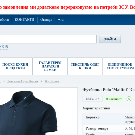
о замовлення ми додатково перераховуємо на потреби ЗСУ. Все
роботи
КОНТАКТИ
Огляди
➧ru
r K15
ГАЛАНТЕРЕЯ
ПОСУД КУХНЯ
ТЕКСТИЛЬ ОДЯГ
ВІДПОЧИНОК
ПАРАСОЛІ
ПРОДУКТИ
КЕПКИ
СПОРТ ТУРИЗМ
СУМКИ
г
Текстиль Одяг Кепки
Футболки
Футболка Polo 'Malfini' 'Co
15432-03
В наявності
Характеристики
Коротко
Матери
и рука
Розмір товару
S. M. 