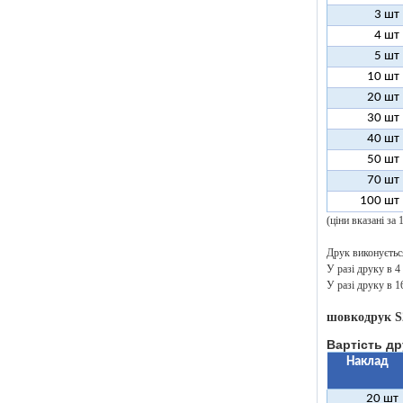
3 шт
4 шт
5 шт
10 шт
20 шт
30 шт
40 шт
50 шт
70 шт
100 шт
(ціни вказані за
Друк виконується
У разі друку в 4
У разі друку в 
шовкодрук S
Вартість др
Наклад
20 шт