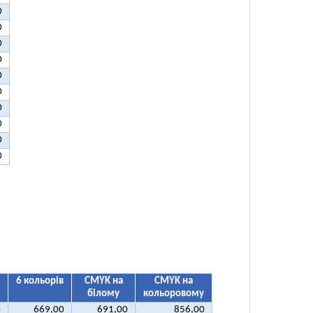
0
0
0
0
0
0
0
0
0
0
6 кольорів
CMYK на
CMYK на
білому
кольоровому
0
669,00
691,00
856,00