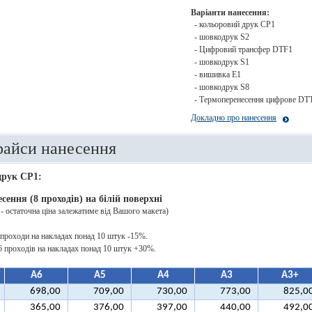
Варіанти нанесення:
- кольоровий друк CP1
- шовкодрук S2
- Цифровий трансфер DTF1
- шовкодрук S1
- вишивка E1
- шовкодрук S8
- Термоперенесення цифрове DT
Докладно про нанесення
райси нанесення
друк CP1:
сення (8 проходів) на білій поверхні
 - остаточна ціна залежатиме від Вашого макета)
 проходи на накладах понад 10 штук -15%.
16 проходів на накладах понад 10 штук +30%.
А6
А5
А4
А3
А3+
698,00
709,00
730,00
773,00
825,0
365,00
376,00
397,00
440,00
492,0