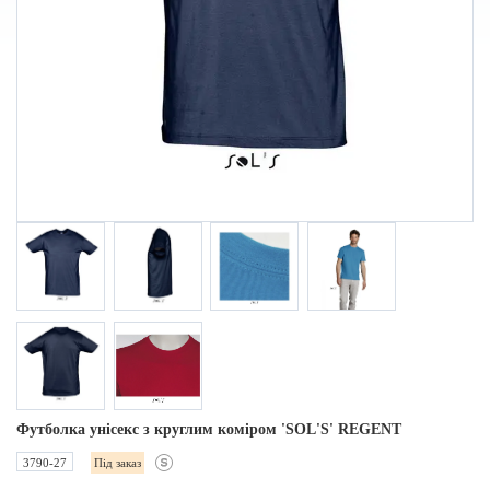
Футболка унісекс з круглим коміром 'SOL'S' REGENT
3790-27
Під заказ