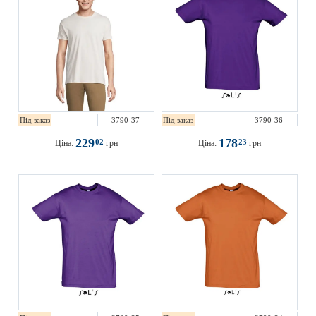
Під заказ
3790-37
Під заказ
3790-36
229
178
02
23
Ціна:
грн
Ціна:
грн