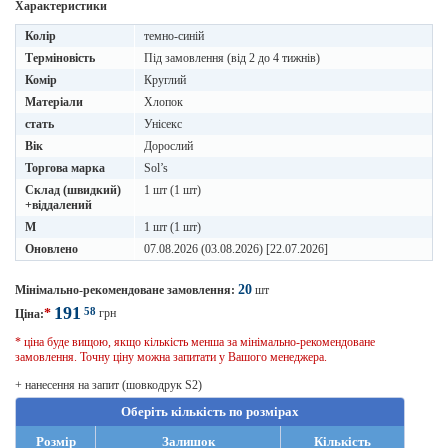
Характеристики
Колір
темно-синій
Терміновість
Під замовлення (від 2 до 4 тижнів)
Комір
Круглий
Матеріали
Хлопок
стать
Унісекс
Вік
Дорослий
Торгова марка
Sol’s
Склад (швидкий)
1 шт (1 шт)
+віддалений
M
1 шт (1 шт)
Оновлено
07.08.2026 (03.08.2026) [22.07.2026]
20
Мінімально-рекомендоване замовлення:
шт
191
58
*
грн
Ціна:
* ціна буде вищою, якщо кількість менша за мінімально-рекомендоване
замовлення. Точну ціну можна запитати у Вашого менеджера.
+ нанесення на запит (шовкодрук S2)
Оберіть кількість по розмірах
Розмір
Залишок
Кількість