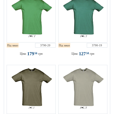
Під заказ
3790-20
Під заказ
3790-19
179
127
56
50
Ціна:
грн
Ціна:
грн