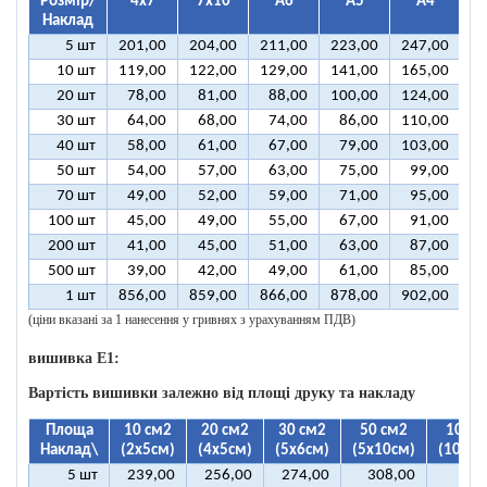
Розмір/
4х7
7х10
А6
А5
А4
Наклад
5 шт
201,00
204,00
211,00
223,00
247,00
2
10 шт
119,00
122,00
129,00
141,00
165,00
2
20 шт
78,00
81,00
88,00
100,00
124,00
1
30 шт
64,00
68,00
74,00
86,00
110,00
1
40 шт
58,00
61,00
67,00
79,00
103,00
1
50 шт
54,00
57,00
63,00
75,00
99,00
1
70 шт
49,00
52,00
59,00
71,00
95,00
1
100 шт
45,00
49,00
55,00
67,00
91,00
1
200 шт
41,00
45,00
51,00
63,00
87,00
1
500 шт
39,00
42,00
49,00
61,00
85,00
1
1 шт
856,00
859,00
866,00
878,00
902,00
9
(ціни вказані за 1 нанесення у гривнях з урахуванням ПДВ)
вишивка E1:
Вартість вишивки залежно від площі друку та накладу
Площа
10 см2
20 см2
30 см2
50 см2
100 с
Наклад\
(2х5см)
(4х5см)
(5х6см)
(5х10см)
(10х10
5 шт
239,00
256,00
274,00
308,00
393