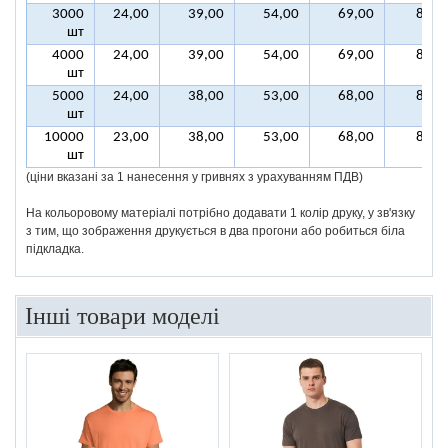
3000
24,00
39,00
54,00
69,00
85,0
шт
4000
24,00
39,00
54,00
69,00
84,0
шт
5000
24,00
38,00
53,00
68,00
83,0
шт
10000
23,00
38,00
53,00
68,00
82,0
шт
(ціни вказані за 1 нанесення у гривнях з урахуванням ПДВ)
На кольоровому матеріалі потрібно додавати 1 колір друку, у зв'язку
з тим, що зображення друкується в два прогони або робиться біла
підкладка.
Інші товари моделі