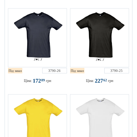
Під заказ
3790-26
Під заказ
3790-25
172
227
89
62
Ціна:
грн
Ціна:
грн