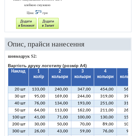
клейкою смужкою
5
73
Ціна:
грн
Опис, прайси нанесення
шовкодрук S2:
Вартість друку логотипу (розмір A4)
Наклад
1
2
3
4
5
колір
кольори
кольори
кольори
кольорі
20 шт
133,00
240,00
347,00
454,00
561,0
30 шт
95,00
169,00
244,00
319,00
394,0
40 шт
76,00
134,00
193,00
251,00
310,0
50 шт
64,00
113,00
162,00
211,00
260,0
100 шт
41,00
71,00
100,00
130,00
159,0
200 шт
30,00
50,00
70,00
89,00
109,0
300 шт
26,00
43,00
59,00
76,00
92,0