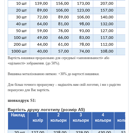
10 шт
139,00
156,00
173,00
207,00
292
20 шт
89,00
106,00
123,00
157,00
242
30 шт
72,00
89,00
106,00
140,00
226
40 шт
64,00
81,00
98,00
132,00
217
50 шт
59,00
76,00
93,00
127,00
212
100 шт
49,00
66,00
83,00
117,00
202
200 шт
44,00
61,00
78,00
112,00
197
1000 шт
40,00
57,00
74,00
108,00
193
Вартість вишивки прораховано для середньої «заповнюваності» або
«щільності» зображення. (до 50%).
Вишивка металізованою ниткою: +30% до вартості вишивки.
Для більш точного прорахунку – надішліть нам свій логотип, і ми з радістю
порахуємо для Вас вартість.
шовкодрук S1:
Вартість друку логотипу (розмір А5)
Наклад
1
2
3
4
5
колір
кольори
кольори
кольори
кольорі
20 шт
127,00
228,00
329,00
430,00
531,0