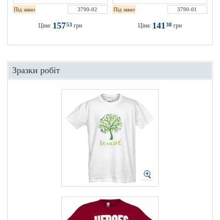
Під заказ
3790-02
Під заказ
3790-01
157
141
53
38
Ціна:
грн
Ціна:
грн
Зразки робіт