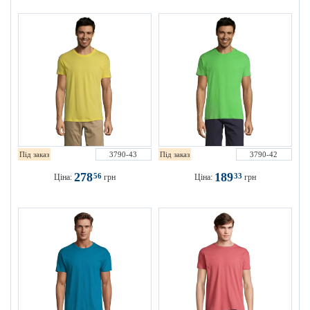
Під заказ
3790-43
Під заказ
3790-42
278
189
56
33
Ціна:
грн
Ціна:
грн