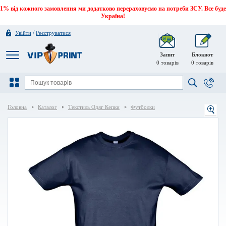
1% від кожного замовлення ми додатково перераховуємо на потреби ЗСУ. Все буде
Україна!
/
Увійти
Реєструватися
Запит
Блокнот
0
товарів
0
товарів
Головна
Каталог
Текстиль Одяг Кепки
Футболки