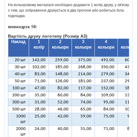
На кольоровому матеріалі необхідно додавати 1 колір друку, у зв'язку
з тим, що зображення друкується в два прогони або робиться біла
підкладка.
шовкодрук S8:
Вартість друку логотипу (Розмір А3)
Наклад
1
2
3
4
5
колір
кольори
кольори
кольори
кольорі
20 шт
142,00
259,00
375,00
492,00
609,0
30 шт
102,00
185,00
268,00
350,00
433,0
40 шт
83,00
148,00
214,00
279,00
345,0
50 шт
71,00
126,00
181,00
237,00
292,0
100 шт
47,00
82,00
117,00
152,00
187,0
200 шт
35,00
60,00
84,00
109,00
134,0
300 шт
31,00
52,00
74,00
95,00
116,0
500 шт
28,00
46,00
65,00
84,00
102,0
1000
25,00
42,00
59,00
75,00
92,0
шт
2000
24,00
40,00
55,00
71,00
86,0
шт