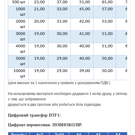
500 шт
23,00
37,00
51,00
65,00
79,0
1000
21,00
33,00
45,00
57,00
69,0
шт
2000
20,00
31,00
42,00
53,00
64,0
шт
3000
19,00
30,00
41,00
51,00
62,0
шт
4000
19,00
30,00
40,00
51,00
61,0
шт
5000
19,00
29,00
40,00
50,00
61,0
шт
10000
19,00
29,00
39,00
50,00
60,0
шт
(ціни вказані за 1 нанесення у гривнях з урахуванням ПДВ.)
На кольоровому матеріалі необхідно додавати 1 колір друку, у зв'язку
з тим, що зображення
друкується в два прогони або робиться біла підкладка.
Цифровий трансфер DTF1:
Цифрове перенесення. ПОВНОКОЛІР.