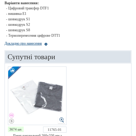
Варіанти нанесення:
- Цифровий трансфер DTF1
- вишивка E1
- шовкодрук S1
- шовкодрук S2
- шовкодрук S8
- Термоперенесення цифрове DTT1
Докладно про нанесення
Супутні товари
3674 шт.
11765-01
Пакет пакувальний 260х330 мм з