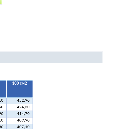
100 см2
10
452,90
50
424,30
90
414,70
10
409,90
30
407,10