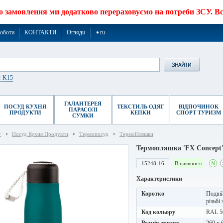
о замовлення ми додатково перераховуємо на потреби ЗСУ. Все
роботи
КОНТАКТИ
Огляди
➧ru
r K15
ГАЛАНТЕРЕЯ
ПОСУД КУХНЯ
ТЕКСТИЛЬ ОДЯГ
ВІДПОЧИНОК
ПАРАСОЛІ
ПРОДУКТИ
КЕПКИ
СПОРТ ТУРИЗМ
СУМКИ
г
Посуд Кухня Продукти
Термопосуд
ТермоПляшки
Термопляшка 'FX Concept'
15248-16
В наявності
Характеристики
Коротко
Подвій
різьбі
Код кольору
RAL 5