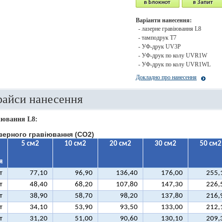
Варіанти нанесення:
- лазерне гравіювання L8
- тамподрук T7
- УФ-друк UV3P
- УФ-друк по колу UVR1W
- УФ-друк по колу UVR1WL
Докладно про нанесення
райси нанесення
іювання L8:
зерного гравіювання (CO2)
5 см2
10 см2
20 см2
30 см2
50 см2
я
т
77,10
96,90
136,40
176,00
255,
т
48,40
68,20
107,80
147,30
226,
т
38,90
58,70
98,20
137,80
216,
т
34,10
53,90
93,50
133,00
212,
т
31,20
51,00
90,60
130,10
209,