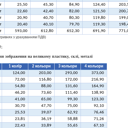
т
25,50
45,30
84,90
124,40
203,
т
22,60
42,40
82,00
121,50
200,
т
20,90
40,70
80,30
119,80
199,
т
20,40
40,10
79,70
119,30
198,
т
593,00
612,80
652,30
691,90
771,
у гривнях з урахуванням ПДВ)
7:
ня зображення на великому пластику, склі, металі
1 колір
2 кольори
3 кольори
4 кольори
124,00
203,00
293,00
373,00
72,00
116,80
172,00
216,90
54,80
88,00
131,60
164,90
46,20
73,60
111,40
138,90
41,00
65,00
99,30
123,30
30,70
47,70
75,00
92,10
25,53
39,07
62,92
76,46
23,81
36,19
58,88
71,26
22,43
33,89
55,65
67,10