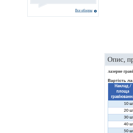
Все обзоры
Опис, п
лазерне грав
Вартість ла
Наклад /
площа
гравіюванн
10 ш
20 ш
30 ш
40 ш
50 ш