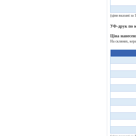
(ціни вказані за
УФ-друк по
Ціна нанесен
На скляних, кер