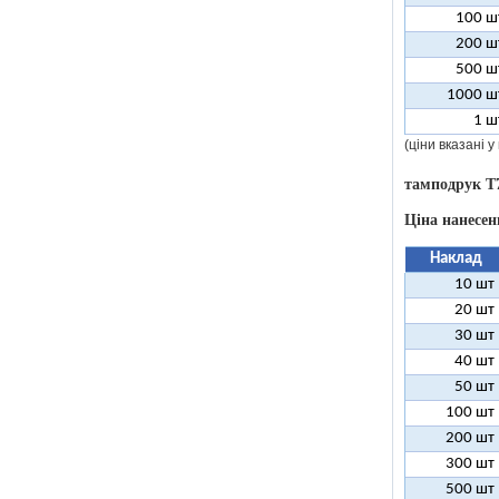
100 ш
200 ш
500 ш
1000 ш
1 ш
(ціни вказані 
тамподрук T
Ціна нанесен
Наклад
10 шт
20 шт
30 шт
40 шт
50 шт
100 шт
200 шт
300 шт
500 шт