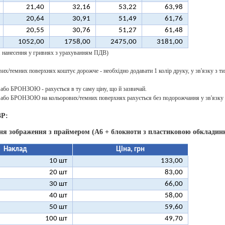
21,40
32,16
53,22
63,98
20,64
30,91
51,49
61,76
20,55
30,76
51,27
61,48
1052,00
1758,00
2475,00
3181,00
 1 нанесення у гривнях з урахуванням ПДВ)
их/темних поверхнях коштує дорожче - необхідно додавати 1 колір друку, у зв'язку з ти
о БРОНЗОЮ - рахується в ту саму ціну, що й зазвичай.
о БРОНЗОЮ на кольорових/темних поверхнях рахується без подорожчання у зв'язку з
3P:
ня зображення з праймером (А6 + блокноти з пластиковою обкладинк
Наклад
Ціна, грн
10 шт
133,00
20 шт
83,00
30 шт
66,00
40 шт
58,00
50 шт
59,60
100 шт
49,70