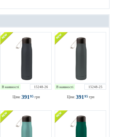
В наявності
15248-26
В наявності
15248-25
391
391
95
95
Ціна:
грн
Ціна:
грн