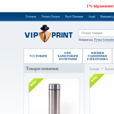
1% від кожног
Головна
Умови Оплата
Часті Питання
Акції
Виконані 
Наприклад:
Ручка Schneide
ОФІС
ФЛЕШКИ
УСІ ТОВАРИ
КАНЦТОВАРИ
ГОДИННИКИ
ПОЛІГРАФІЯ
ЕЛЕКТРОНІКА
Товари-новинки
Головна
Катало