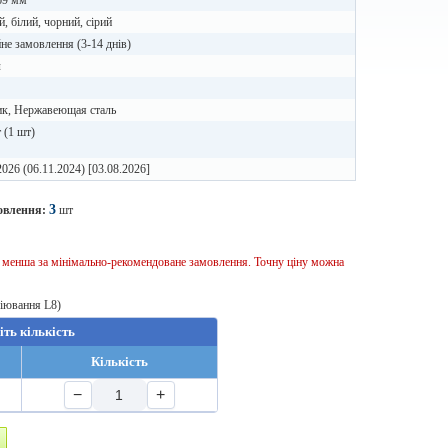
69 мм
й, білий, чорний, сірий
не замовлення (3-14 днів)
л
ик, Нержавеющая сталь
 (1 шт)
2026 (06.11.2024) [03.08.2026]
3
овлення:
шт
ь менша за мінімально-рекомендоване замовлення. Точну ціну можна
віювання L8)
іть кількість
Кількість
−
+