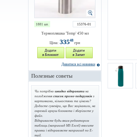
1881 шт.
15376-01
Термопляшка 'Temp' 450 мл
335
48
Ціна:
грн
Дивитися всі новинки
Полезные советы
Чи потрібно
швидко відправити
на
погодження
список промо-подарунків
з
картинками, кількостями та цінами?
Додаєте сувеніри, що Вас зацікавили, на
окремий аркуш блокнота і зберігаєте у
файл.
Відкриваєте будь-яким редактором
таблиць (наприклад MS Excel) вносите
правки і відправляєте наприклад по E-
mail.