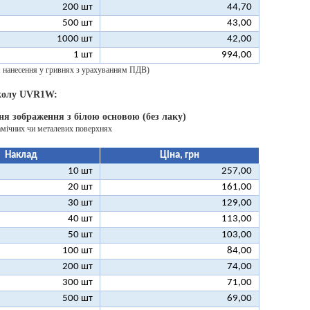
200 шт
44,70
500 шт
43,00
1000 шт
42,00
1 шт
994,00
 1 нанесення у гривнях з урахуванням ПДВ)
колу UVR1W:
ня зображення з білою основою (без лаку)
амічних чи металевих поверхнях
Наклад
Ціна, грн
10 шт
257,00
20 шт
161,00
30 шт
129,00
40 шт
113,00
50 шт
103,00
100 шт
84,00
200 шт
74,00
300 шт
71,00
500 шт
69,00