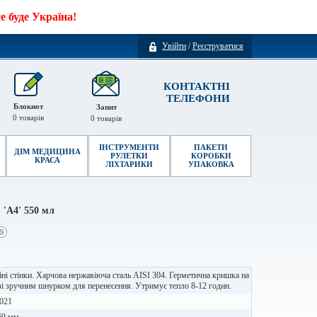
 буде Україна!
Увійти
/
Реєструватися
КОНТАКТНІ
ТЕЛЕФОНИ
Блокнот
Запит
0
товарів
0
товарів
ІНСТРУМЕНТИ
ПАКЕТИ
ДІМ МЕДИЦИНА
РУЛЕТКИ
КОРОБКИ
КРАСА
ЛІХТАРИКИ
УПАКОВКА
 'А4' 550 мл
ні стінки. Харчова нержавіюча сталь AISI 304. Герметична кришка на
 зі зручним шнурком для перенесення. Утримує тепло 8-12 годин.
021