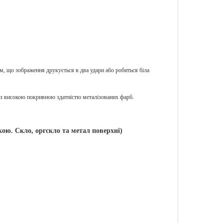
м, що зображення друкується в два удари або робиться біла
 високою покривною здатністю металізованих фарб.
ою. Скло, оргскло та метал поверхні)