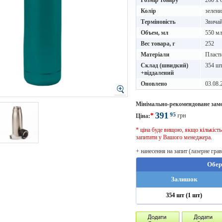
Розмір товару
260 х 
Колір
зелени
Терміновість
Звичай
Объем, мл
550 м
Вес товара, г
252
Матеріали
Пласт
Склад (швидкий)
354 шт
+віддалений
Оновлено
03.08.
Мінімально-рекомендоване зам
391
95
*
грн
Ціна:
* ціна буде вищою, якщо кількіст
запитати у Вашого менеджера.
+ нанесення на запит (лазерне гра
Обер
Залишок
354 шт (1 шт)