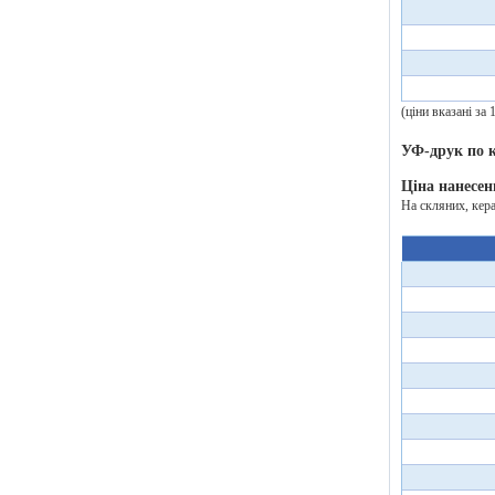
(ціни вказані за
УФ-друк по 
Ціна нанесен
На скляних, кер