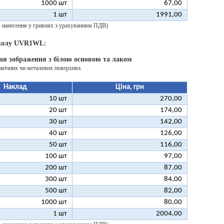
1000 шт
67,00
1 шт
1991,00
 1 нанесення у гривнях з урахуванням ПДВ)
 колу UVR1WL:
ня зображення з білою основою та лаком
амічних чи металевих поверхнях
Наклад
Ціна, грн
10 шт
270,00
20 шт
174,00
30 шт
142,00
40 шт
126,00
50 шт
116,00
100 шт
97,00
200 шт
87,00
300 шт
84,00
500 шт
82,00
1000 шт
80,00
1 шт
2004,00