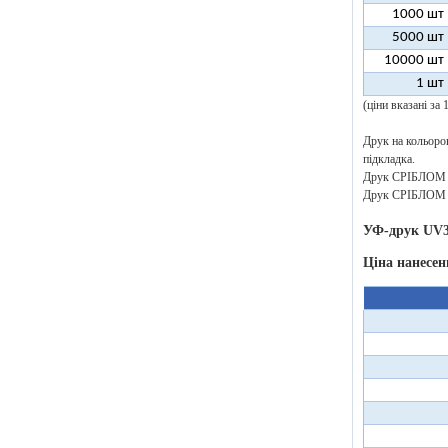
1000 шт
5000 шт
10000 шт
1 шт
(ціни вказані за
Друк на кольоров
підкладка.
Друк СРІБЛОМ аб
Друк СРІБЛОМ аб
УФ-друк UV
Ціна нанесен