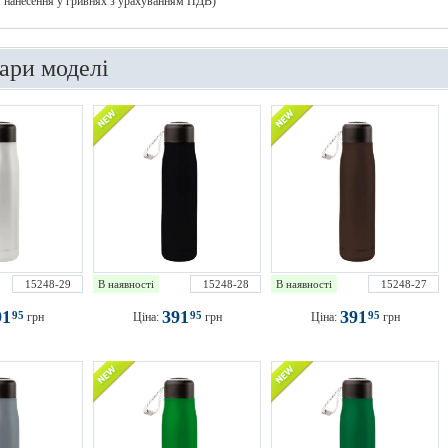
 1 нанесення у гривнях з урахуванням ПДВ)
вари моделі
15248-29
В наявності
15248-28
В наявності
15248-27
91
391
391
95
95
95
грн
Ціна:
грн
Ціна:
грн