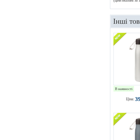
(ціни вказані за
Інші то
В наявності
3
Ціна: