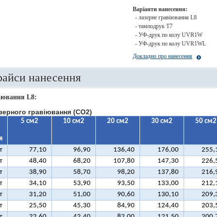
Варіанти нанесення:
- лазерне гравіювання L8
- тамподрук T7
- УФ-друк по колу UVR1W
- УФ-друк по колу UVR1WL
Докладно про нанесення
райси нанесення
іювання L8:
зерного гравіювання (CO2)
5 см2
10 см2
20 см2
30 см2
50 см2
я
т
77,10
96,90
136,40
176,00
255,
т
48,40
68,20
107,80
147,30
226,
т
38,90
58,70
98,20
137,80
216,
т
34,10
53,90
93,50
133,00
212,
т
31,20
51,00
90,60
130,10
209,
т
25,50
45,30
84,90
124,40
203,
т
22,60
42,40
82,00
121,50
200,