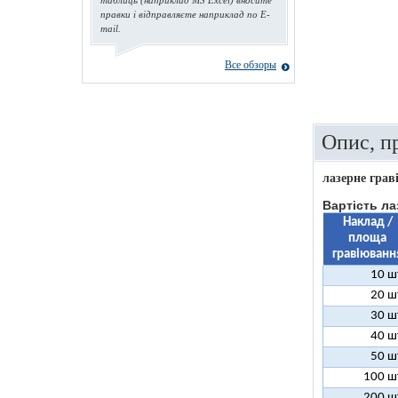
таблиць (наприклад MS Excel) вносите
правки і відправляєте наприклад по E-
mail.
Все обзоры
Опис, п
лазерне грав
Вартість ла
Наклад /
площа
гравіюванн
10 ш
20 ш
30 ш
40 ш
50 ш
100 ш
200 ш