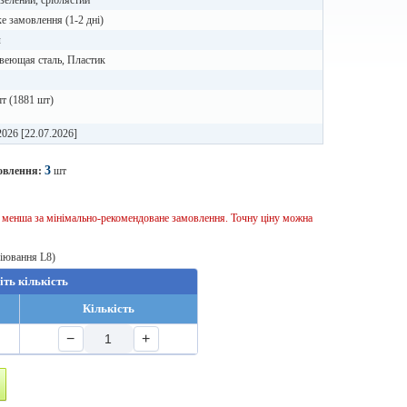
зелений, сріблястий
 замовлення (1-2 дні)
л
веющая сталь, Пластик
т (1881 шт)
2026 [22.07.2026]
3
овлення:
шт
ь менша за мінімально-рекомендоване замовлення. Точну ціну можна
віювання L8)
іть кількість
Кількість
−
+