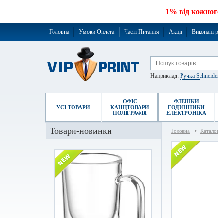
1% від кожног
Головна
Умови Оплата
Часті Питання
Акції
Виконані 
Наприклад:
Ручка Schneide
ОФІС
ФЛЕШКИ
УСІ ТОВАРИ
КАНЦТОВАРИ
ГОДИННИКИ
ПОЛІГРАФІЯ
ЕЛЕКТРОНІКА
Товари-новинки
Головна
Катало