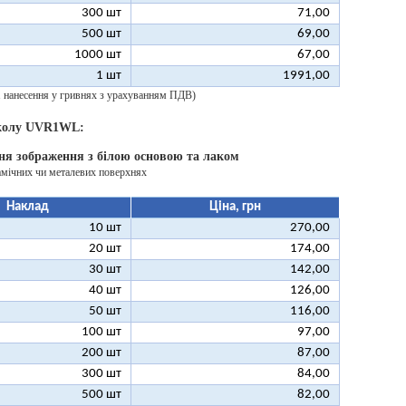
300 шт
71,00
500 шт
69,00
1000 шт
67,00
1 шт
1991,00
 1 нанесення у гривнях з урахуванням ПДВ)
 колу UVR1WL:
ня зображення з білою основою та лаком
амічних чи металевих поверхнях
Наклад
Ціна, грн
10 шт
270,00
20 шт
174,00
30 шт
142,00
40 шт
126,00
50 шт
116,00
100 шт
97,00
200 шт
87,00
300 шт
84,00
500 шт
82,00