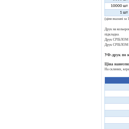
10000 шт
1 шт
(ціни вказані за
Друк на кольоров
підкладка.
Друк СРІБЛОМ аб
Друк СРІБЛОМ аб
УФ-друк по 
Ціна нанесен
На скляних, кер