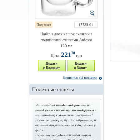
Под заказ
15785-01
Набір з двох чашок скляний з
подвійними стінками Ardesto
120 мл
221
78
Ціна:
грн
Дивитися всі новинки
Полезные советы
Чи потрібно
швидко відправити
на
погодження
список промо-подарунків
з
картинками, кількостями та цінами?
Додаєте сувеніри, що Вас зацікавили, на
окремий аркуш блокнота і зберігаєте у
файл.
Відкриваєте будь-яким редактором