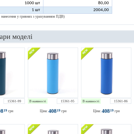
1000 шт
80,00
1 шт
2004,00
 1 нанесення у гривнях з урахуванням ПДВ)
вари моделі
15361-99
В наявності
15361-95
В наявності
15361-86
08
408
408
19
19
19
грн
Ціна:
грн
Ціна:
грн