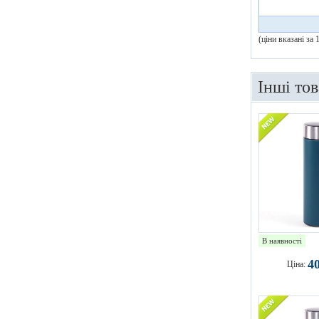
(ціни вказані за
Інші то
В наявності
4
Ціна: