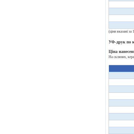
(ціни вказані за
УФ-друк по
Ціна нанесен
На скляних, кер