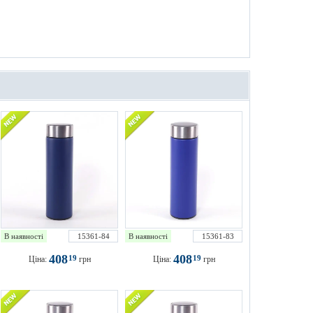
В наявності
15361-84
В наявності
15361-83
408
408
19
19
Ціна:
грн
Ціна:
грн