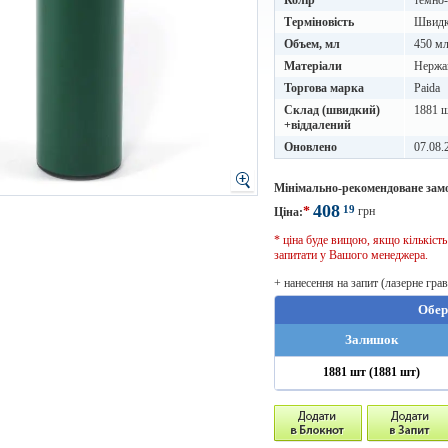
Колір
темно-
Терміновість
Швидке
Объем, мл
450 м
Матеріали
Нержа
Торгова марка
Paida
Склад (швидкий)
1881 ш
+віддалений
Оновлено
07.08.
Мінімально-рекомендоване зам
408
19
*
грн
Ціна:
* ціна буде вищою, якщо кількіст
запитати у Вашого менеджера.
+ нанесення на запит (лазерне гра
Обер
Залишок
1881 шт (1881 шт)