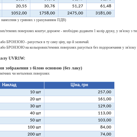
20,55
30,76
51,27
61,48
1052,00
1758,00
2475,00
3181,00
 1 нанесення у гривнях з урахуванням ПДВ)
их/темних поверхнях коштує дорожче - необхідно додавати 1 колір друку, у зв'язку з ти
о БРОНЗОЮ - рахується в ту саму ціну, що й зазвичай.
о БРОНЗОЮ на кольорових/темних поверхнях рахується без подорожчання у зв'язку з
колу UVR1W:
ня зображення з білою основою (без лаку)
амічних чи металевих поверхнях
Наклад
Ціна, грн
10 шт
257,00
20 шт
161,00
30 шт
129,00
40 шт
113,00
50 шт
103,00
100 шт
84,00
200 шт
74,00