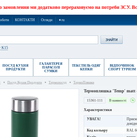
о замовлення ми додатково перераховуємо на потреби ЗСУ. Все
роботи
КОНТАКТИ
Огляди
➧ru
r K15
ГАЛАНТЕРЕЯ
ПОСУД КУХНЯ
ТЕКСТИЛЬ ОДЯГ
ВІДПОЧИНОК
ПАРАСОЛІ
ПРОДУКТИ
КЕПКИ
СПОРТ ТУРИЗМ
СУМКИ
г
Посуд Кухня Продукти
Термопосуд
ТермоПляшки
Термопляшка 'Temp' matt 
15361-111
В наявності
Характеристики
УВАГА!
Приємн
довідн
Код кольору
RAL 6