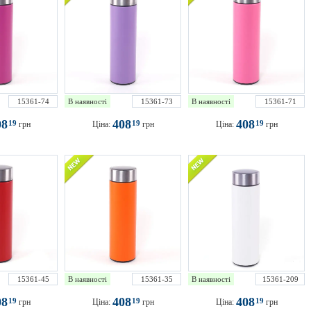
15361-74
В наявності
15361-73
В наявності
15361-71
08
408
408
19
19
19
грн
Ціна:
грн
Ціна:
грн
15361-45
В наявності
15361-35
В наявності
15361-209
08
408
408
19
19
19
грн
Ціна:
грн
Ціна:
грн