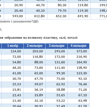
т
20,90
40,70
80,30
119,80
199,
т
20,40
40,10
79,70
119,30
198,
т
593,00
612,80
652,30
691,90
771,
у гривнях з урахуванням ПДВ)
7:
ня зображення на великому пластику, склі, металі
1 колір
2 кольори
3 кольори
4 кольори
124,00
203,00
293,00
373,00
72,00
116,80
172,00
216,90
54,80
88,00
131,60
164,90
46,20
73,60
111,40
138,90
41,00
65,00
99,30
123,30
30,70
47,70
75,00
92,10
25,53
39,07
62,92
76,46
23,81
36,19
58,88
71,26
22,43
33,89
55,65
67,10
21,40
32,16
53,22
63,98
20,64
30,91
51,49
61,76