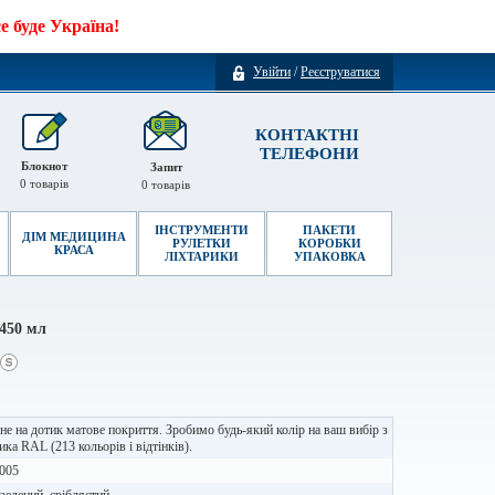
 буде Україна!
Увійти
/
Реєструватися
КОНТАКТНІ
ТЕЛЕФОНИ
Блокнот
Запит
0
товарів
0
товарів
ІНСТРУМЕНТИ
ПАКЕТИ
ДІМ МЕДИЦИНА
РУЛЕТКИ
КОРОБКИ
КРАСА
ЛІХТАРИКИ
УПАКОВКА
450 мл
е на дотик матове покриття. Зробимо будь-який колір на ваш вибір з
ика RAL (213 кольорів і відтінків).
005