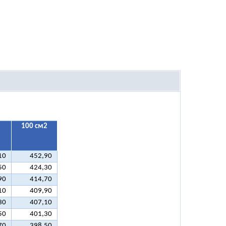
100 см2
10
452,90
50
424,30
90
414,70
10
409,90
30
407,10
50
401,30
70
398,50