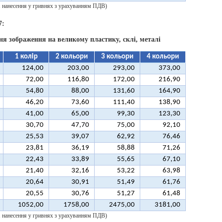
 1 нанесення у гривнях з урахуванням ПДВ)
7:
ня зображення на великому пластику, склі, металі
1 колір
2 кольори
3 кольори
4 кольори
124,00
203,00
293,00
373,00
72,00
116,80
172,00
216,90
54,80
88,00
131,60
164,90
46,20
73,60
111,40
138,90
41,00
65,00
99,30
123,30
30,70
47,70
75,00
92,10
25,53
39,07
62,92
76,46
23,81
36,19
58,88
71,26
22,43
33,89
55,65
67,10
21,40
32,16
53,22
63,98
20,64
30,91
51,49
61,76
20,55
30,76
51,27
61,48
1052,00
1758,00
2475,00
3181,00
 1 нанесення у гривнях з урахуванням ПДВ)