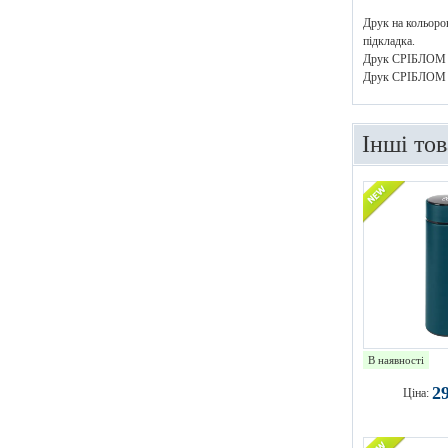
Друк на кольоров
підкладка.
Друк СРІБЛОМ аб
Друк СРІБЛОМ аб
Інші то
В наявності
2
Ціна: