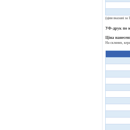
(ціни вказані за
УФ-друк по
Ціна нанесен
На скляних, кер