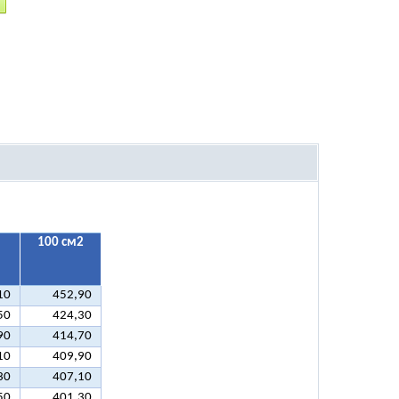
100 см2
10
452,90
50
424,30
90
414,70
10
409,90
30
407,10
50
401,30