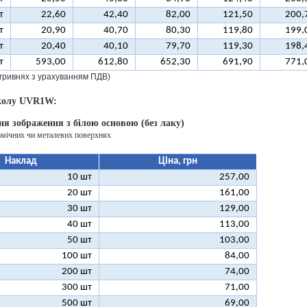
т
22,60
42,40
82,00
121,50
200,
т
20,90
40,70
80,30
119,80
199,
т
20,40
40,10
79,70
119,30
198,
т
593,00
612,80
652,30
691,90
771,
у гривнях з урахуванням ПДВ)
колу UVR1W:
ня зображення з білою основою (без лаку)
амічних чи металевих поверхнях
Наклад
Ціна, грн
10 шт
257,00
20 шт
161,00
30 шт
129,00
40 шт
113,00
50 шт
103,00
100 шт
84,00
200 шт
74,00
300 шт
71,00
500 шт
69,00