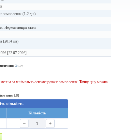
026
й
 замовлення (1-2 дні)
л
ик, Нержавеющая сталь
т (2014 шт)
2026 [22.07.2026]
5
овлення:
шт
ь менша за мінімально-рекомендоване замовлення. Точну ціну можна
віювання L8)
іть кількість
Кількість
−
+