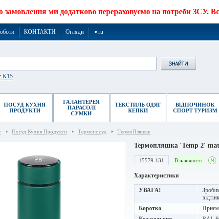
о замовлення ми додатково перераховуємо на потреби ЗСУ. Все
роботи
КОНТАКТИ
Огляди
➧ru
r K15
ГАЛАНТЕРЕЯ
ПОСУД КУХНЯ
ТЕКСТИЛЬ ОДЯГ
ВІДПОЧИНОК
ПАРАСОЛІ
ПРОДУКТИ
КЕПКИ
СПОРТ ТУРИЗМ
СУМКИ
г
Посуд Кухня Продукти
Термопосуд
ТермоПляшки
Термопляшка 'Temp 2' mat
15579-131
В наявності
Характеристики
УВАГА!
Зробим
відтін
Коротко
Приємн