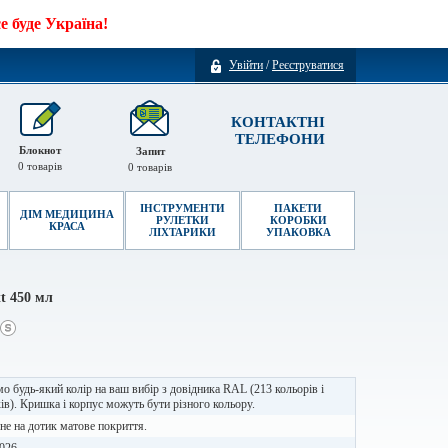
 буде Україна!
Увійти
/
Реєструватися
КОНТАКТНІ
ТЕЛЕФОНИ
Блокнот
Запит
0
товарів
0
товарів
ІНСТРУМЕНТИ
ПАКЕТИ
ДІМ МЕДИЦИНА
РУЛЕТКИ
КОРОБКИ
КРАСА
ЛІХТАРИКИ
УПАКОВКА
t 450 мл
о будь-який колір на ваш вибір з довідника RAL (213 кольорів і
ків). Кришка і корпус можуть бути різного кольору.
е на дотик матове покриття.