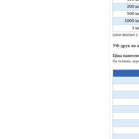
200 ш
500 ш
1000 ш
1 ш
(ціни вказані 
УФ-друк по 
Ціна нанесен
На скляних, кер