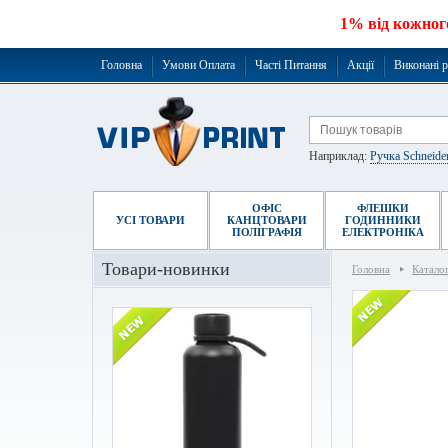
1% від кожног
Головна
Умови Оплата
Часті Питання
Акції
Виконані 
Наприклад:
Ручка Schneide
ОФІС
ФЛЕШКИ
УСІ ТОВАРИ
КАНЦТОВАРИ
ГОДИННИКИ
ПОЛІГРАФІЯ
ЕЛЕКТРОНІКА
Товари-новинки
Головна
Катало