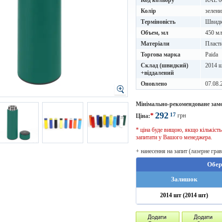
Код кольору
RAL 6
Колір
зелени
Терміновість
Швидке
Объем, мл
450 м
Матеріали
Пласт
Торгова марка
Paida
Склад (швидкий)
2014 ш
+віддалений
Оновлено
07.08.
Мінімально-рекомендоване зам
292
17
*
грн
Ціна:
* ціна буде вищою, якщо кількіст
запитати у Вашого менеджера.
+ нанесення на запит (лазерне гра
Обер
Залишок
2014 шт (2014 шт)