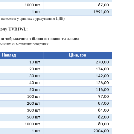
1000 шт
67,00
1 шт
1991,00
 1 нанесення у гривнях з урахуванням ПДВ)
 колу UVR1WL:
ня зображення з білою основою та лаком
амічних чи металевих поверхнях
Наклад
Ціна, грн
10 шт
270,00
20 шт
174,00
30 шт
142,00
40 шт
126,00
50 шт
116,00
100 шт
97,00
200 шт
87,00
300 шт
84,00
500 шт
82,00
1000 шт
80,00
1 шт
2004,00