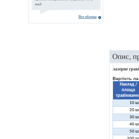
mail.
Все обзоры
Опис, п
лазерне грав
Вартість ла
Наклад /
площа
гравіюванн
10 ш
20 ш
30 ш
40 ш
50 ш
100 ш