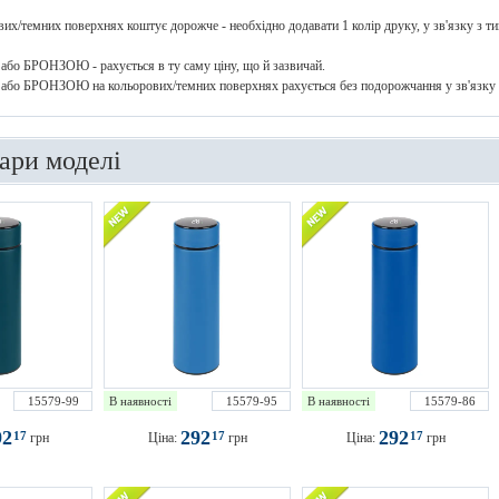
их/темних поверхнях коштує дорожче - необхідно додавати 1 колір друку, у зв'язку з ти
о БРОНЗОЮ - рахується в ту саму ціну, що й зазвичай.
о БРОНЗОЮ на кольорових/темних поверхнях рахується без подорожчання у зв'язку з
вари моделі
15579-99
В наявності
15579-95
В наявності
15579-86
92
292
292
17
17
17
грн
Ціна:
грн
Ціна:
грн