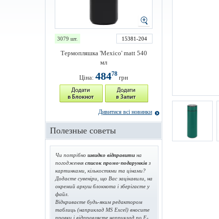
3079 шт.
15381-204
Термопляшка 'Mexico' matt 540
мл
484
78
Ціна:
грн
Дивитися всі новинки
Полезные советы
Чи потрібно
швидко відправити
на
погодження
список промо-подарунків
з
картинками, кількостями та цінами?
Додаєте сувеніри, що Вас зацікавили, на
окремий аркуш блокнота і зберігаєте у
файл.
Відкриваєте будь-яким редактором
таблиць (наприклад MS Excel) вносите
правки і відправляєте наприклад по E-