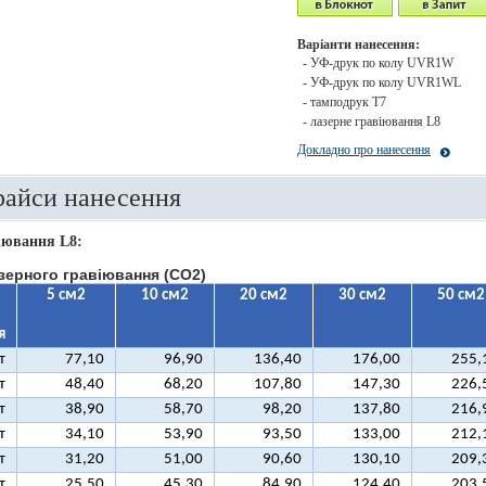
Варіанти нанесення:
- УФ-друк по колу UVR1W
- УФ-друк по колу UVR1WL
- тамподрук T7
- лазерне гравіювання L8
Докладно про нанесення
райси нанесення
іювання L8:
зерного гравіювання (CO2)
5 см2
10 см2
20 см2
30 см2
50 см2
я
т
77,10
96,90
136,40
176,00
255,
т
48,40
68,20
107,80
147,30
226,
т
38,90
58,70
98,20
137,80
216,
т
34,10
53,90
93,50
133,00
212,
т
31,20
51,00
90,60
130,10
209,
т
25,50
45,30
84,90
124,40
203,