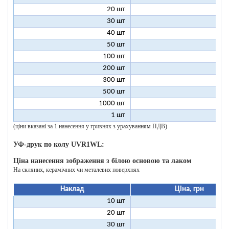
20 шт
16
30 шт
12
40 шт
11
50 шт
10
100 шт
8
200 шт
7
300 шт
7
500 шт
6
1000 шт
6
1 шт
199
(ціни вказані за 1 нанесення у гривнях з урахуванням ПДВ)
УФ-друк по колу UVR1WL:
Ціна нанесення зображення з білою основою та лаком
На скляних, керамічних чи металевих поверхнях
Наклад
Ціна, грн
10 шт
27
20 шт
17
30 шт
14