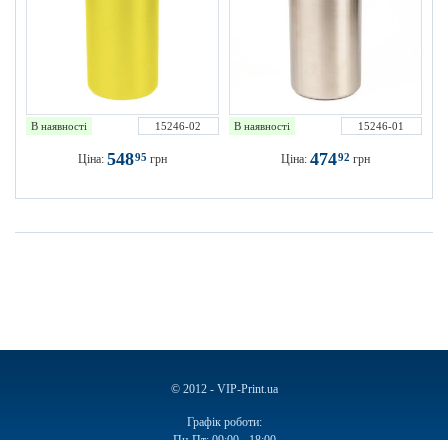
В наявності
15246-02
В наявності
15246-01
548
474
95
92
Ціна:
грн
Ціна:
грн
© 2012 - VIP-Print.ua
Графік роботи:
Пн-Пт: 09:00 - 18:00