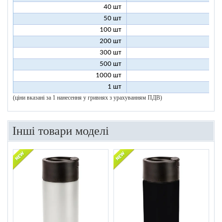
40 шт
12
50 шт
11
100 шт
9
200 шт
8
300 шт
8
500 шт
8
1000 шт
8
1 шт
200
(ціни вказані за 1 нанесення у гривнях з урахуванням ПДВ)
Інші товари моделі