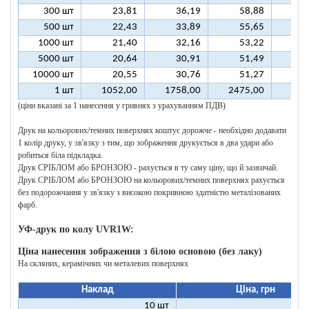
300 шт
23,81
36,19
58,88
7
500 шт
22,43
33,89
55,65
6
1000 шт
21,40
32,16
53,22
6
5000 шт
20,64
30,91
51,49
6
10000 шт
20,55
30,76
51,27
6
1 шт
1052,00
1758,00
2475,00
318
(ціни вказані за 1 нанесення у гривнях з урахуванням ПДВ)
Друк на кольорових/темних поверхнях коштує дорожче - необхідно додавати
1 колір друку, у зв'язку з тим, що зображення друкується в два удари або
робиться біла підкладка.
Друк СРІБЛОМ або БРОНЗОЮ - рахується в ту саму ціну, що й зазвичай.
Друк СРІБЛОМ або БРОНЗОЮ на кольорових/темних поверхнях рахується
без подорожчання у зв'язку з високою покривною здатністю металізованих
фарб.
УФ-друк по колу UVR1W:
Ціна нанесення зображення з білою основою (без лаку)
На скляних, керамічних чи металевих поверхнях
Наклад
Ціна, грн
10 шт
25