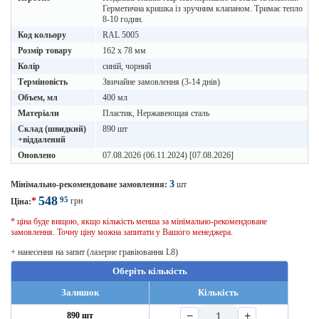
Герметична кришка із зручним клапаном. Тримає тепло
8-10 годин.
Код кольору
RAL 5005
Розмір товару
162 х 78 мм
Колір
синій, чорний
Терміновість
Звичайне замовлення (3-14 днів)
Объем, мл
400 мл
Матеріали
Пластик, Нержавеющая сталь
Склад (швидкий)
890 шт
+віддалений
Оновлено
07.08.2026 (06.11.2024) [07.08.2026]
3
Мінімально-рекомендоване замовлення:
шт
548
95
*
грн
Ціна:
* ціна буде вищою, якщо кількість менша за мінімально-рекомендоване
замовлення. Точну ціну можна запитати у Вашого менеджера.
+ нанесення на запит (лазерне гравіювання L8)
Оберіть кількість
Залишок
Кількість
−
+
890 шт