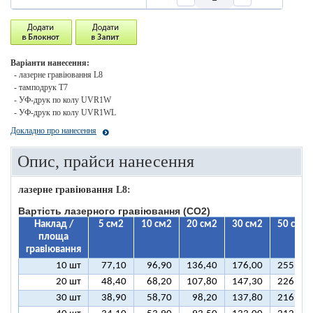
Варіанти нанесення:
- лазерне гравіювання L8
- тамподрук T7
- УФ-друк по колу UVR1W
- УФ-друк по колу UVR1WL
Докладно про нанесення
Опис, прайси нанесення
лазерне гравіювання L8:
Вартість лазерного гравіювання (CO2)
Наклад /
5 см2
10 см2
20 см2
30 см2
50 см2
площа
гравіювання
10 шт
77,10
96,90
136,40
176,00
255,10
20 шт
48,40
68,20
107,80
147,30
226,50
30 шт
38,90
58,70
98,20
137,80
216,90