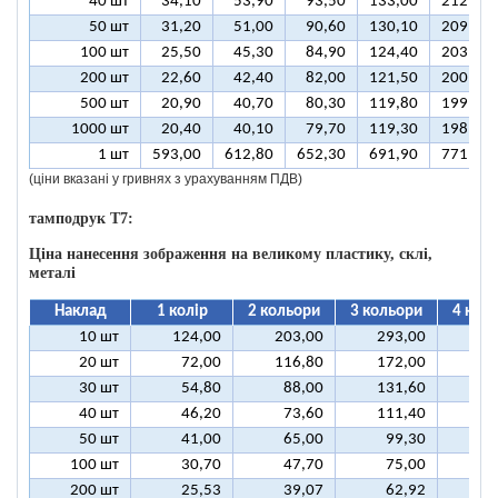
40 шт
34,10
53,90
93,50
133,00
212,10
50 шт
31,20
51,00
90,60
130,10
209,30
100 шт
25,50
45,30
84,90
124,40
203,50
200 шт
22,60
42,40
82,00
121,50
200,70
500 шт
20,90
40,70
80,30
119,80
199,00
1000 шт
20,40
40,10
79,70
119,30
198,40
1 шт
593,00
612,80
652,30
691,90
771,00
(ціни вказані у гривнях з урахуванням ПДВ)
тамподрук T7:
Ціна нанесення зображення на великому пластику, склі,
металі
Наклад
1 колір
2 кольори
3 кольори
4 кол
10 шт
124,00
203,00
293,00
37
20 шт
72,00
116,80
172,00
21
30 шт
54,80
88,00
131,60
16
40 шт
46,20
73,60
111,40
13
50 шт
41,00
65,00
99,30
12
100 шт
30,70
47,70
75,00
9
200 шт
25,53
39,07
62,92
7