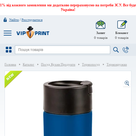
1% від кожного замовлення ми додатково перераховуємо на потреби ЗСУ. Все буде
Україна!
/
Увійти
Реєструватися
Запит
Блокнот
0
товарів
0
товарів
Головна
Каталог
Посуд Кухня Продукти
Термопосуд
Термокружки