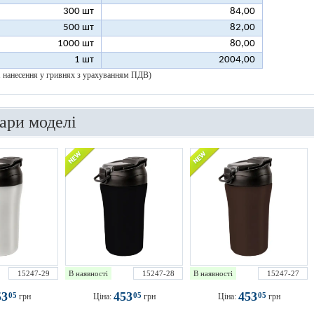
300 шт
84,00
500 шт
82,00
1000 шт
80,00
1 шт
2004,00
 1 нанесення у гривнях з урахуванням ПДВ)
вари моделі
15247-29
В наявності
15247-28
В наявності
15247-27
53
453
453
05
05
05
грн
Ціна:
грн
Ціна:
грн