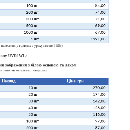
100 шт
84,00
200 шт
74,00
300 шт
71,00
500 шт
69,00
1000 шт
67,00
1 шт
1991,00
 1 нанесення у гривнях з урахуванням ПДВ)
 колу UVR1WL:
ня зображення з білою основою та лаком
амічних чи металевих поверхнях
Наклад
Ціна, грн
10 шт
270,00
20 шт
174,00
30 шт
142,00
40 шт
126,00
50 шт
116,00
100 шт
97,00
200 шт
87,00