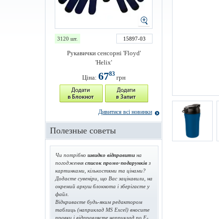
3120 шт.
15897-03
Рукавички сенсорні 'Floyd'
'Helix'
67
83
Ціна:
грн
Дивитися всі новинки
Полезные советы
Чи потрібно
швидко відправити
на
погодження
список промо-подарунків
з
картинками, кількостями та цінами?
Додаєте сувеніри, що Вас зацікавили, на
окремий аркуш блокнота і зберігаєте у
файл.
Відкриваєте будь-яким редактором
таблиць (наприклад MS Excel) вносите
правки і відправляєте наприклад по E-