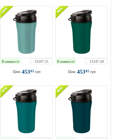
В наявності
15247-21
В наявності
15247-20
453
453
05
05
Ціна:
грн
Ціна:
грн