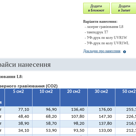
Варіанти нанесення:
- лазерне гравіювання L8
- тамподрук T7
- УФ-друк по колу UVR1W
- УФ-друк по колу UVR1WL
Докладно про нанесення
райси нанесення
іювання L8:
зерного гравіювання (CO2)
5 см2
10 см2
20 см2
30 см2
50 см2
я
т
77,10
96,90
136,40
176,00
255,
т
48,40
68,20
107,80
147,30
226,
т
38,90
58,70
98,20
137,80
216,
т
34,10
53,90
93,50
133,00
212,