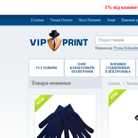
1% від кожног
Головна
Умови Оплата
Часті Питання
Акції
Виконані 
Наприклад:
Ручка Schneide
ОФІС
ФЛЕШКИ
УСІ ТОВАРИ
КАНЦТОВАРИ
ГОДИННИКИ
ПОЛІГРАФІЯ
ЕЛЕКТРОНІКА
Товари-новинки
Головна
Катало