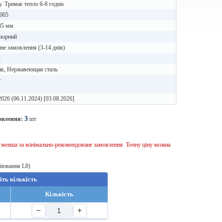
у. Тримає тепло 6-8 годин.
005
85 мм
 чорний
не замовлення (3-14 днів)
л
ик, Нержавеющая сталь
т
2026 (06.11.2024) [03.08.2026]
3
овлення:
шт
ь менша за мінімально-рекомендоване замовлення. Точну ціну можна
віювання L8)
іть кількість
Кількість
−
+