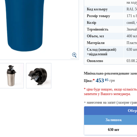
на ход
Код кольору
RAL 5
Розмір товару
171 х 
Колір
синій,
Терміновість
Звичай
Объем, мл
400 м
Матеріали
Пласт
Склад (швидкий)
630 ш
+віддалений
Оновлено
03.08.
Мінімально-рекомендоване зам
453
05
*
грн
Ціна:
* ціна буде вищою, якщо кількіст
запитати у Вашого менеджера.
+ нанесення на запит (лазерне гра
Обер
Залишок
630 шт