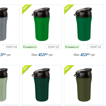
15247-24
В наявності
15247-23
В наявності
15247-22
53
453
453
05
05
05
грн
Ціна:
грн
Ціна:
грн