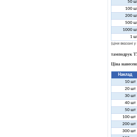
50 ш
100 ш
200 ш
500 ш
1000 ш
1 ш
(ціни вказані 
тамподрук T
Ціна нанесен
Наклад
10 шт
20 шт
30 шт
40 шт
50 шт
100 шт
200 шт
300 шт