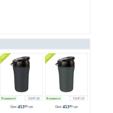
В наявності
15247-26
В наявності
15247-25
453
453
05
05
Ціна:
грн
Ціна:
грн