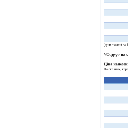
(ціни вказані за
УФ-друк по
Ціна нанесен
На скляних, кер