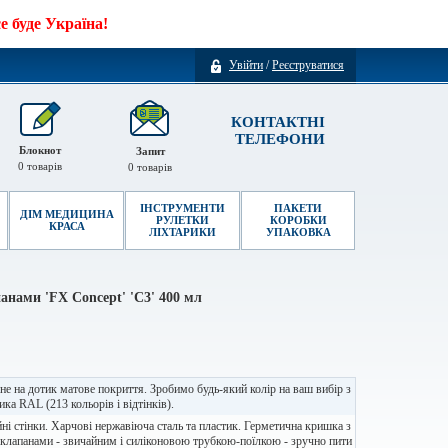
 буде Україна!
Увійти
/
Реєструватися
КОНТАКТНІ
ТЕЛЕФОНИ
Блокнот
Запит
0
товарів
0
товарів
ІНСТРУМЕНТИ
ПАКЕТИ
ДІМ МЕДИЦИНА
РУЛЕТКИ
КОРОБКИ
КРАСА
ЛІХТАРИКИ
УПАКОВКА
анами 'FX Concept' 'C3' 400 мл
е на дотик матове покриття. Зробимо будь-який колір на ваш вибір з
ика RAL (213 кольорів і відтінків).
ні стінки. Харчові нержавіюча сталь та пластик. Герметична кришка з
клапанами - звичайним і силіконовою трубкою-поїлкою - зручно пити