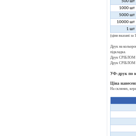
500 шт
1000 шт
5000 шт
10000 шт
1 шт
(ціни вказані за
Друк на кольоров
підкладка.
Друк СРІБЛОМ аб
Друк СРІБЛОМ аб
УФ-друк по 
Ціна нанесен
На скляних, кер