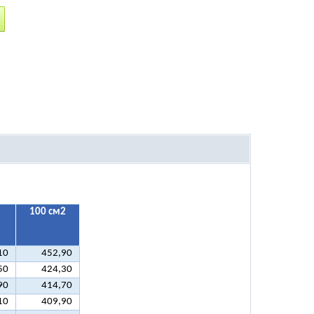
100 см2
10
452,90
50
424,30
90
414,70
10
409,90