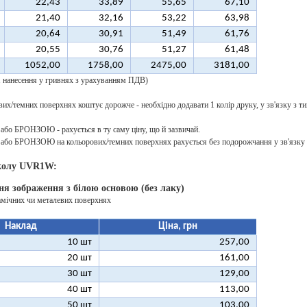
22,43
33,89
55,65
67,10
21,40
32,16
53,22
63,98
20,64
30,91
51,49
61,76
20,55
30,76
51,27
61,48
1052,00
1758,00
2475,00
3181,00
 1 нанесення у гривнях з урахуванням ПДВ)
их/темних поверхнях коштує дорожче - необхідно додавати 1 колір друку, у зв'язку з ти
о БРОНЗОЮ - рахується в ту саму ціну, що й зазвичай.
о БРОНЗОЮ на кольорових/темних поверхнях рахується без подорожчання у зв'язку з
колу UVR1W:
ня зображення з білою основою (без лаку)
амічних чи металевих поверхнях
Наклад
Ціна, грн
10 шт
257,00
20 шт
161,00
30 шт
129,00
40 шт
113,00
50 шт
103,00