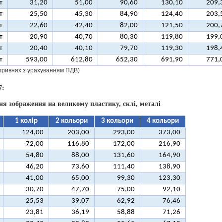
т
31,20
51,00
90,60
130,10
209,
т
25,50
45,30
84,90
124,40
203,
т
22,60
42,40
82,00
121,50
200,
т
20,90
40,70
80,30
119,80
199,
т
20,40
40,10
79,70
119,30
198,
т
593,00
612,80
652,30
691,90
771,
у гривнях з урахуванням ПДВ)
7:
ня зображення на великому пластику, склі, металі
1 колір
2 кольори
3 кольори
4 кольори
124,00
203,00
293,00
373,00
72,00
116,80
172,00
216,90
54,80
88,00
131,60
164,90
46,20
73,60
111,40
138,90
41,00
65,00
99,30
123,30
30,70
47,70
75,00
92,10
25,53
39,07
62,92
76,46
23,81
36,19
58,88
71,26