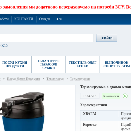
о замовлення ми додатково перераховуємо на потреби ЗСУ. Все
роботи
КОНТАКТИ
Огляди
➧ru
r K15
ГАЛАНТЕРЕЯ
ПОСУД КУХНЯ
ТЕКСТИЛЬ ОДЯГ
ВІДПОЧИНОК
ПАРАСОЛІ
ПРОДУКТИ
КЕПКИ
СПОРТ ТУРИЗМ
СУМКИ
г
Посуд Кухня Продукти
Термопосуд
Термокружки
Термокружка з двома клап
15247-13
В наявності
Характеристики
УВАГА!
Приємн
довідн
Коротко
Подвій
двома 