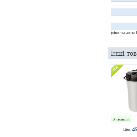
(ціни вказані за
Інші то
В наявності
4
Ціна: