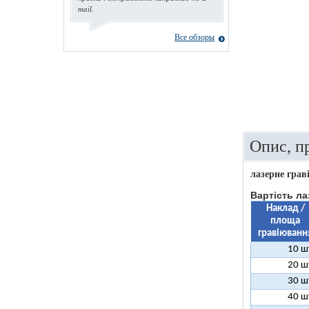
mail.
Все обзоры
Опис, п
лазерне грав
Вартість ла
Наклад /
площа
гравіюванн
10 ш
20 ш
30 ш
40 ш