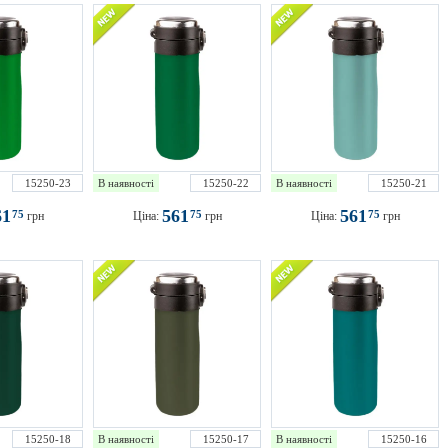
15250-23
В наявності
15250-22
В наявності
15250-21
61
561
561
75
75
75
грн
Ціна:
грн
Ціна:
грн
15250-18
В наявності
15250-17
В наявності
15250-16