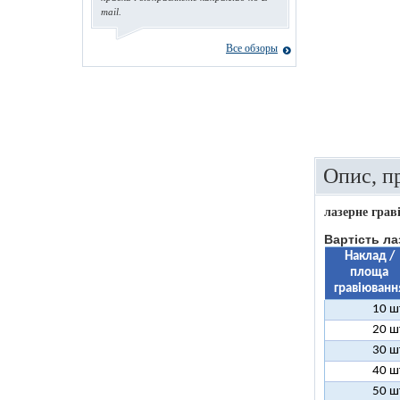
mail.
Все обзоры
Опис, п
лазерне грав
Вартість ла
Наклад /
площа
гравіюванн
10 ш
20 ш
30 ш
40 ш
50 ш