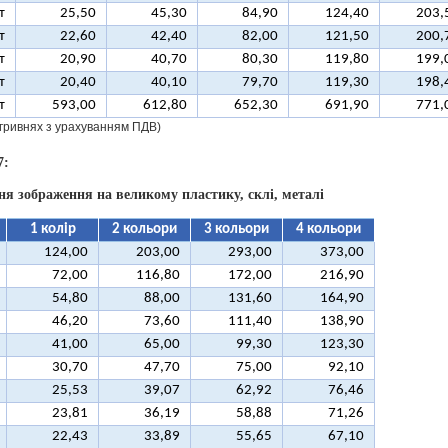
т
25,50
45,30
84,90
124,40
203,
т
22,60
42,40
82,00
121,50
200,
т
20,90
40,70
80,30
119,80
199,
т
20,40
40,10
79,70
119,30
198,
т
593,00
612,80
652,30
691,90
771,
у гривнях з урахуванням ПДВ)
7:
ня зображення на великому пластику, склі, металі
1 колір
2 кольори
3 кольори
4 кольори
124,00
203,00
293,00
373,00
72,00
116,80
172,00
216,90
54,80
88,00
131,60
164,90
46,20
73,60
111,40
138,90
41,00
65,00
99,30
123,30
30,70
47,70
75,00
92,10
25,53
39,07
62,92
76,46
23,81
36,19
58,88
71,26
22,43
33,89
55,65
67,10