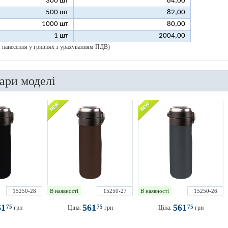
300 шт
84,00
500 шт
82,00
1000 шт
80,00
1 шт
2004,00
 1 нанесення у гривнях з урахуванням ПДВ)
вари моделі
15250-28
В наявності
15250-27
В наявності
15250-26
61
561
561
75
75
75
грн
Ціна:
грн
Ціна:
грн