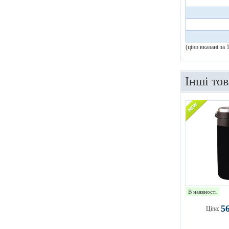
(ціни вказані за
Інші то
В наявності
5
Ціна: