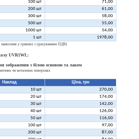
100 шт
71,00
200 шт
61,00
300 шт
58,00
500 шт
55,00
1000 шт
54,00
1 шт
1978,00
 1 нанесення у гривнях з урахуванням ПДВ)
 колу UVR1WL:
ня зображення з білою основою та лаком
амічних чи металевих поверхнях
Наклад
Ціна, грн
10 шт
270,00
20 шт
174,00
30 шт
142,00
40 шт
126,00
50 шт
116,00
100 шт
97,00
200 шт
87,00