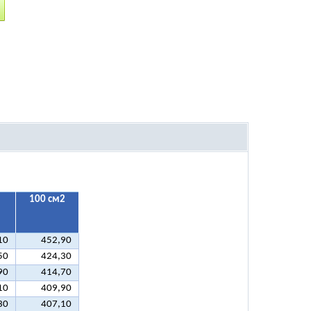
100 см2
10
452,90
50
424,30
90
414,70
10
409,90
30
407,10