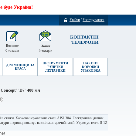
 буде Україна!
Увійти
/
Реєструватися
КОНТАКТНІ
ТЕЛЕФОНИ
Блокнот
Запит
0
товарів
0
товарів
ІНСТРУМЕНТИ
ПАКЕТИ
ДІМ МЕДИЦИНА
РУЛЕТКИ
КОРОБКИ
КРАСА
ЛІХТАРИКИ
УПАКОВКА
Concept' 'D7' 400 мл
ні стінки. Харчова нержавіюча сталь AISI 304. Електронний датчик
атури в кришці показує на скільки гарячий напій. Утримує тепло 8-12
016