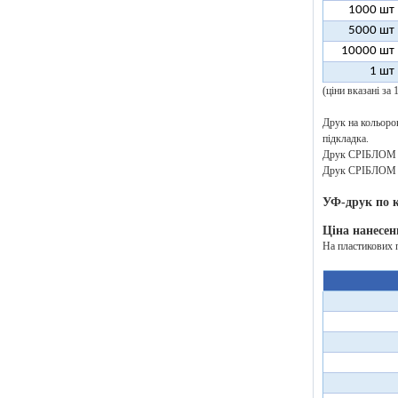
1000 шт
5000 шт
10000 шт
1 шт
(ціни вказані за
Друк на кольоров
підкладка.
Друк СРІБЛОМ аб
Друк СРІБЛОМ аб
УФ-друк по 
Ціна нанесен
На пластикових 