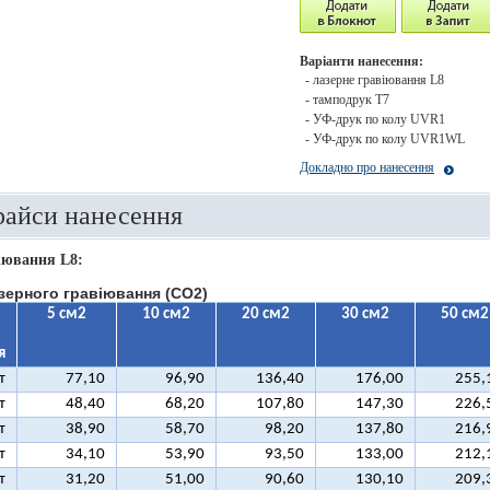
Варіанти нанесення:
- лазерне гравіювання L8
- тамподрук T7
- УФ-друк по колу UVR1
- УФ-друк по колу UVR1WL
Докладно про нанесення
райси нанесення
іювання L8:
зерного гравіювання (CO2)
5 см2
10 см2
20 см2
30 см2
50 см2
я
т
77,10
96,90
136,40
176,00
255,
т
48,40
68,20
107,80
147,30
226,
т
38,90
58,70
98,20
137,80
216,
т
34,10
53,90
93,50
133,00
212,
т
31,20
51,00
90,60
130,10
209,