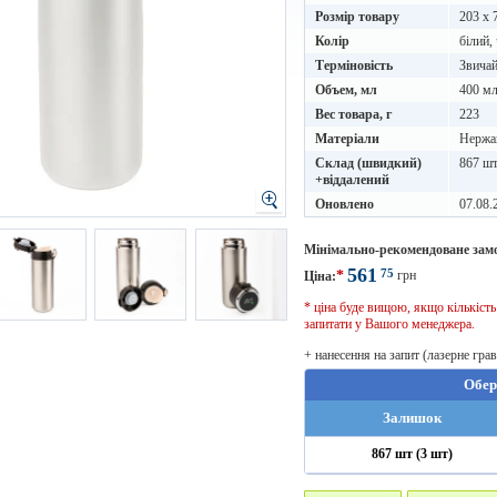
Розмір товару
203 х 
Колір
білий,
Терміновість
Звичай
Объем, мл
400 м
Вес товара, г
223
Матеріали
Нержа
Склад (швидкий)
867 шт
+віддалений
Оновлено
07.08.
Мінімально-рекомендоване зам
561
75
*
грн
Ціна:
* ціна буде вищою, якщо кількіст
запитати у Вашого менеджера.
+ нанесення на запит (лазерне гра
Обер
Залишок
867 шт (3 шт)