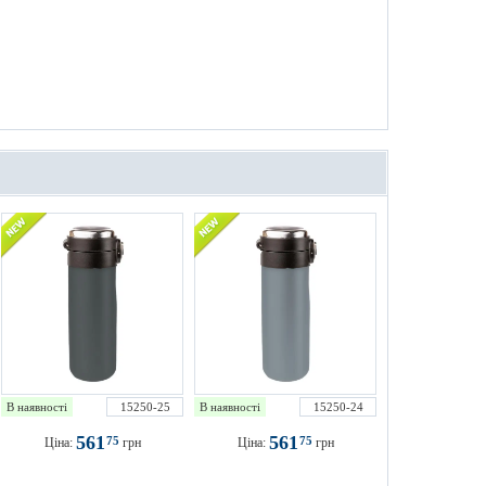
В наявності
15250-25
В наявності
15250-24
561
561
75
75
Ціна:
грн
Ціна:
грн