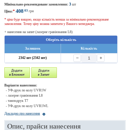
3
Мінімально-рекомендоване замовлення:
шт
408
03
*
грн
Ціна:
* ціна буде вищою, якщо кількість менша за мінімально-рекомендоване
замовлення. Точну ціну можна запитати у Вашого менеджера.
+ нанесення на запит (лазерне гравіювання L8)
Оберіть кількість
Залишок
Кількість
−
+
2342 шт (2342 шт)
Варіанти нанесення:
- УФ-друк по колу UVR1W
- лазерне гравіювання L8
- тамподрук T7
- УФ-друк по колу UVR1WL
Докладно про нанесення
Опис, прайси нанесення