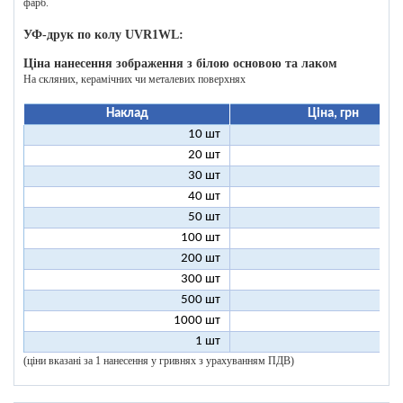
фарб.
УФ-друк по колу UVR1WL:
Ціна нанесення зображення з білою основою та лаком
На скляних, керамічних чи металевих поверхнях
Наклад
Ціна, грн
10 шт
27
20 шт
17
30 шт
14
40 шт
12
50 шт
11
100 шт
9
200 шт
8
300 шт
8
500 шт
8
1000 шт
8
1 шт
200
(ціни вказані за 1 нанесення у гривнях з урахуванням ПДВ)