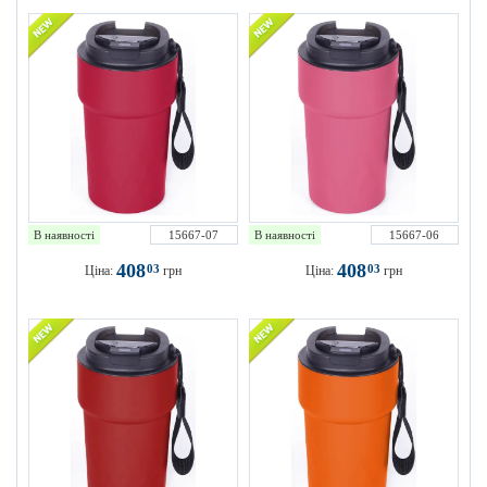
В наявності
15667-07
В наявності
15667-06
408
408
03
03
Ціна:
грн
Ціна:
грн