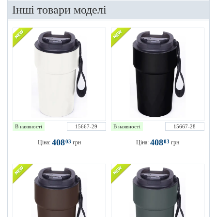
Інші товари моделі
В наявності
15667-29
В наявності
15667-28
408
408
03
03
Ціна:
грн
Ціна:
грн