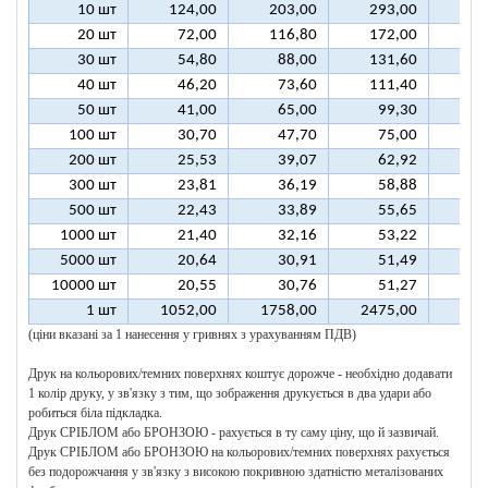
10 шт
124,00
203,00
293,00
37
20 шт
72,00
116,80
172,00
21
30 шт
54,80
88,00
131,60
16
40 шт
46,20
73,60
111,40
13
50 шт
41,00
65,00
99,30
12
100 шт
30,70
47,70
75,00
9
200 шт
25,53
39,07
62,92
7
300 шт
23,81
36,19
58,88
7
500 шт
22,43
33,89
55,65
6
1000 шт
21,40
32,16
53,22
6
5000 шт
20,64
30,91
51,49
6
10000 шт
20,55
30,76
51,27
6
1 шт
1052,00
1758,00
2475,00
318
(ціни вказані за 1 нанесення у гривнях з урахуванням ПДВ)
Друк на кольорових/темних поверхнях коштує дорожче - необхідно додавати
1 колір друку, у зв'язку з тим, що зображення друкується в два удари або
робиться біла підкладка.
Друк СРІБЛОМ або БРОНЗОЮ - рахується в ту саму ціну, що й зазвичай.
Друк СРІБЛОМ або БРОНЗОЮ на кольорових/темних поверхнях рахується
без подорожчання у зв'язку з високою покривною здатністю металізованих