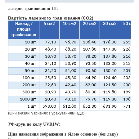
лазерне гравіювання L8:
Вартість лазерного гравіювання (CO2)
Наклад /
5 см2
10 см2
20 см2
30 см2
50 см2
площа
гравіювання
10 шт
77,10
96,90
136,40
176,00
255,10
20 шт
48,40
68,20
107,80
147,30
226,50
30 шт
38,90
58,70
98,20
137,80
216,90
40 шт
34,10
53,90
93,50
133,00
212,10
50 шт
31,20
51,00
90,60
130,10
209,30
100 шт
25,50
45,30
84,90
124,40
203,50
200 шт
22,60
42,40
82,00
121,50
200,70
500 шт
20,90
40,70
80,30
119,80
199,00
1000 шт
20,40
40,10
79,70
119,30
198,40
1 шт
593,00
612,80
652,30
691,90
771,00
(ціни вказані у гривнях з урахуванням ПДВ)
УФ-друк по колу UVR1W:
Ціна нанесення зображення з білою основою (без лаку)