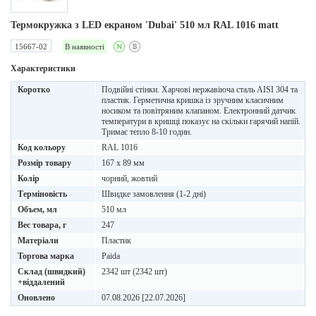
Термокружка з LED екраном 'Dubai' 510 мл RAL 1016 matt
15667-02
В наявності
Характеристики
Коротко
Подвійні стінки. Харчові нержавіюча сталь AISI 304 та
пластик. Герметична кришка із зручним класичним
носиком та повітряним клапаном. Електронний датчик
температури в кришці показує на скільки гарячий напій.
Тримає тепло 8-10 годин.
Код кольору
RAL 1016
Розмір товару
167 х 89 мм
Колір
чорний, жовтий
Терміновість
Швидке замовлення (1-2 дні)
Объем, мл
510 мл
Вес товара, г
247
Матеріали
Пластик
Торгова марка
Paida
Склад (швидкий)
2342 шт (2342 шт)
+віддалений
Оновлено
07.08.2026 [22.07.2026]