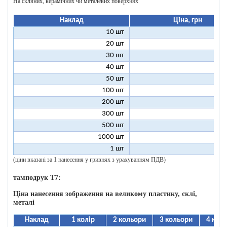
На скляних, керамічних чи металевих поверхнях
Наклад
Ціна, грн
10 шт
25
20 шт
16
30 шт
12
40 шт
11
50 шт
10
100 шт
8
200 шт
7
300 шт
7
500 шт
6
1000 шт
6
1 шт
199
(ціни вказані за 1 нанесення у гривнях з урахуванням ПДВ)
тамподрук T7:
Ціна нанесення зображення на великому пластику, склі,
металі
Наклад
1 колір
2 кольори
3 кольори
4 кол