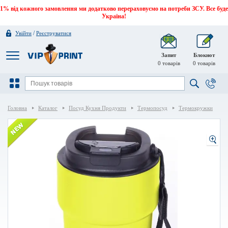
1% від кожного замовлення ми додатково перераховуємо на потреби ЗСУ. Все буде
Україна!
/
Увійти
Реєструватися
Запит
Блокнот
0
товарів
0
товарів
Головна
Каталог
Посуд Кухня Продукти
Термопосуд
Термокружки