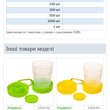
100 шт
2
200 шт
1
500 шт
1
1000 шт
1
1 шт
96
(ціни вказані за 1 нанесення у гривнях з урахуванням ПДВ)
Інші товари моделі
В наявності
15622-06
В наявності
15622-04