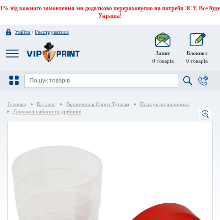
1% від кожного замовлення ми додатково перераховуємо на потреби ЗСУ. Все буде
Україна!
/
Увійти
Реєструватися
Запит
Блокнот
0
товарів
0
товарів
Головна
Каталог
Відпочинок Спорт Туризм
Походи та подорожі
Дорожні набори та дрібниці