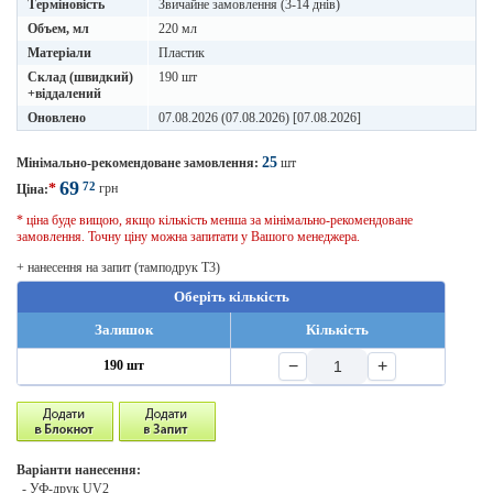
Терміновість
Звичайне замовлення (3-14 днів)
Объем, мл
220 мл
Матеріали
Пластик
Склад (швидкий)
190 шт
+віддалений
Оновлено
07.08.2026 (07.08.2026) [07.08.2026]
25
Мінімально-рекомендоване замовлення:
шт
69
72
*
грн
Ціна:
* ціна буде вищою, якщо кількість менша за мінімально-рекомендоване
замовлення. Точну ціну можна запитати у Вашого менеджера.
+ нанесення на запит (тамподрук T3)
Оберіть кількість
Залишок
Кількість
−
+
190 шт
Варіанти нанесення:
- УФ-друк UV2