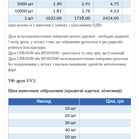
5000 шт
1,90
2,91
4,75
10000 шт
1,81
2,76
4,53
1 шт
1032,00
1728,00
2424,00
312
(ціни вказані за 1 нанесення у гривнях з урахуванням ПДВ)
Друк на кольорових/темних поверхнях коштує дорожче - необхідно додавати
1 колір друку, у зв'язку з тим, що зображення друкується в два удари або
робиться біла підкладка.
Друк СРІБЛОМ або БРОНЗОЮ - рахується в ту саму ціну, що й зазвичай.
Друк СРІБЛОМ або БРОНЗОЮ на кольорових/темних поверхнях рахується
без подорожчання у зв'язку з високою покривною здатністю металізованих
фарб.
УФ-друк UV2:
Ціна нанесення зображення (кредитні картки, візитниці)
Наклад
Ціна, грн
10 шт
9
20 шт
5
30 шт
3
40 шт
3
50 шт
2