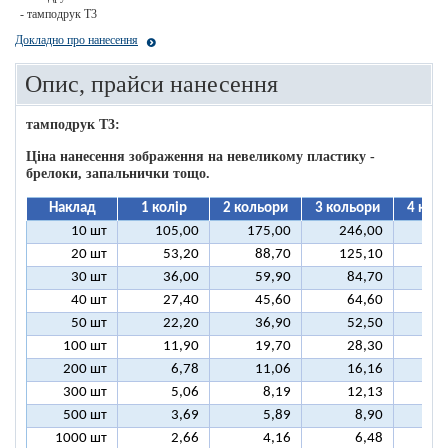
- тамподрук T3
Докладно про нанесення
Опис, прайси нанесення
тамподрук T3:
Ціна нанесення зображення на невеликому пластику -
брелоки, запальнички тощо.
Наклад
1 колір
2 кольори
3 кольори
4 кол
10 шт
105,00
175,00
246,00
31
20 шт
53,20
88,70
125,10
16
30 шт
36,00
59,90
84,70
10
40 шт
27,40
45,60
64,60
8
50 шт
22,20
36,90
52,50
6
100 шт
11,90
19,70
28,30
3
200 шт
6,78
11,06
16,16
2
300 шт
5,06
8,19
12,13
1
500 шт
3,69
5,89
8,90
1
1000 шт
2,66
4,16
6,48