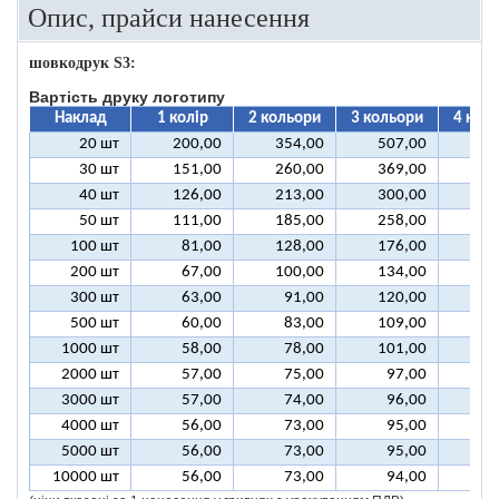
Опис, прайси нанесення
шовкодрук S3:
Вартість друку логотипу
Наклад
1 колір
2 кольори
3 кольори
4 кол
20 шт
200,00
354,00
507,00
66
30 шт
151,00
260,00
369,00
47
40 шт
126,00
213,00
300,00
38
50 шт
111,00
185,00
258,00
33
100 шт
81,00
128,00
176,00
22
200 шт
67,00
100,00
134,00
16
300 шт
63,00
91,00
120,00
15
500 шт
60,00
83,00
109,00
13
1000 шт
58,00
78,00
101,00
12
2000 шт
57,00
75,00
97,00
11
3000 шт
57,00
74,00
96,00
11
4000 шт
56,00
73,00
95,00
11
5000 шт
56,00
73,00
95,00
11
10000 шт
56,00
73,00
94,00
11