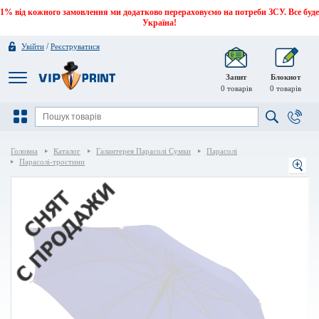
1% від кожного замовлення ми додатково перераховуємо на потреби ЗСУ. Все буде
Україна!
/
Увійти
Реєструватися
Запит
Блокнот
0
товарів
0
товарів
Головна
Каталог
Галантерея Парасолі Сумки
Парасолі
Парасолі-тростини