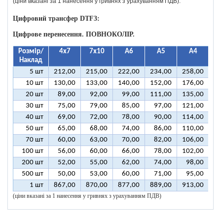
(ціни вказані за 1 нанесення у гривнях з урахуванням ПДВ).
Цифровий трансфер DTF3:
Цифрове перенесення. ПОВНОКОЛІР.
Розмір/
4х7
7х10
А6
А5
А4
Наклад
5 шт
212,00
215,00
222,00
234,00
258,00
3
10 шт
130,00
133,00
140,00
152,00
176,00
2
20 шт
89,00
92,00
99,00
111,00
135,00
1
30 шт
75,00
79,00
85,00
97,00
121,00
1
40 шт
69,00
72,00
78,00
90,00
114,00
1
50 шт
65,00
68,00
74,00
86,00
110,00
1
70 шт
60,00
63,00
70,00
82,00
106,00
1
100 шт
56,00
60,00
66,00
78,00
102,00
1
200 шт
52,00
55,00
62,00
74,00
98,00
1
500 шт
50,00
53,00
60,00
71,00
95,00
1
1 шт
867,00
870,00
877,00
889,00
913,00
9
(ціни вказані за 1 нанесення у гривнях з урахуванням ПДВ)