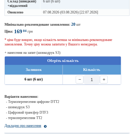
Склад (швидкий)
6 шт (6 шт)
+віддалений
Оновлено
07.08.2026 (03.08.2026) [22.07.2026]
20
Мінімально-рекомендоване замовлення:
шт
169
04
Ціна:
грн
* ціна буде вищою, якщо кількість менша за мінімально-рекомендоване
замовлення. Точну ціну можна запитати у Вашого менеджера.
+ нанесення на запит (шовкодрук S3)
Оберіть кількість
Залишок
Кількість
−
+
6 шт (6 шт)
Варіанти нанесення:
- Термоперенесення цифрове DTT2
- шовкодрук S3
- Цифровий трансфер DTF3
- термоперенесення ТТ2
Докладно про нанесення