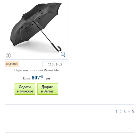
Під заказ
11881-02
Парасоля тростина Reversible
807
41
Ціна:
грн
1
2
3
4
5