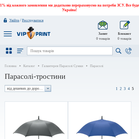
1% від кожного замовлення ми додатково перераховуємо на потреби ЗСУ. Все буде
Україна!
/
Увійти
Реєструватися
Запит
Блокнот
0
товарів
0
товарів
Головна
Каталог
Галантерея Парасолі Сумки
Парасолі
Парасолі-тростини
від дешевих до дорогих
1
2
3
4
5