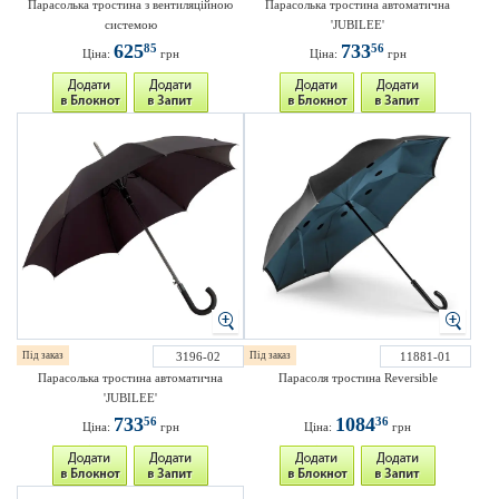
Парасолька тростина з вентиляційною
Парасолька тростина автоматична
системою
'JUBILEE'
625
733
85
56
Ціна:
грн
Ціна:
грн
Під заказ
3196-02
Під заказ
11881-01
Парасолька тростина автоматична
Парасоля тростина Reversible
'JUBILEE'
733
1084
56
36
Ціна:
грн
Ціна:
грн