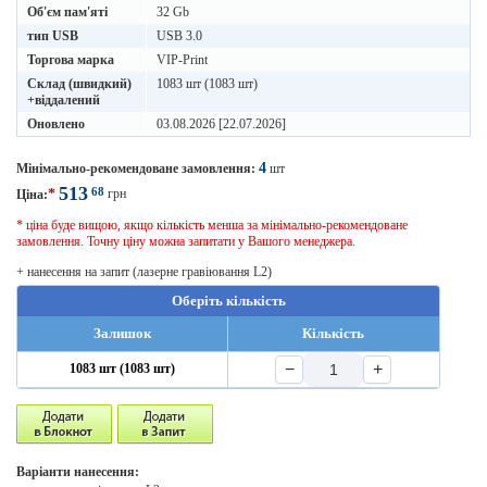
Об'єм пам'яті
32 Gb
тип USB
USB 3.0
Торгова марка
VIP-Print
Склад (швидкий)
1083 шт (1083 шт)
+віддалений
Оновлено
03.08.2026 [22.07.2026]
4
Мінімально-рекомендоване замовлення:
шт
513
68
*
грн
Ціна:
* ціна буде вищою, якщо кількість менша за мінімально-рекомендоване
замовлення. Точну ціну можна запитати у Вашого менеджера.
+ нанесення на запит (лазерне гравіювання L2)
Оберіть кількість
Залишок
Кількість
−
+
1083 шт (1083 шт)
Варіанти нанесення: