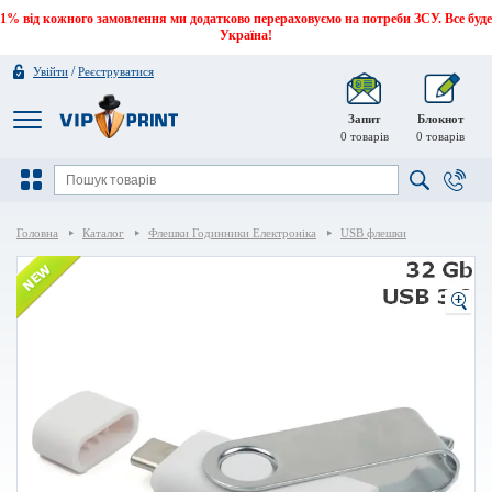
1% від кожного замовлення ми додатково перераховуємо на потреби ЗСУ. Все буде
Україна!
/
Увійти
Реєструватися
Запит
Блокнот
0
товарів
0
товарів
Головна
Каталог
Флешки Годинники Електроніка
USB флешки