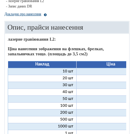
- лазерне гравіювання L2
- Запис даних DR
Докладно про нанесення
Опис, прайси нанесення
лазерне гравіювання L2:
Ціна нанесення зображення на флешках, брелках,
запальничках тощо. (площадь до 3,5 см2)
Наклад
Ціна
10 шт
6
20 шт
3
30 шт
2
40 шт
2
50 шт
1
100 шт
1
200 шт
1
500 шт
1000 шт
1 шт
59