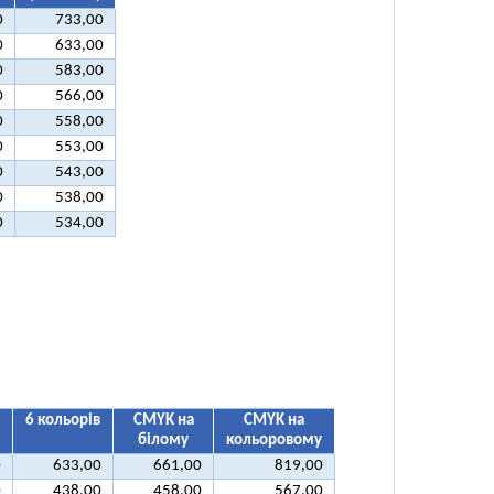
0
733,00
0
633,00
0
583,00
0
566,00
0
558,00
0
553,00
0
543,00
0
538,00
0
534,00
6 кольорів
CMYK на
CMYK на
білому
кольоровому
0
633,00
661,00
819,00
0
438,00
458,00
567,00