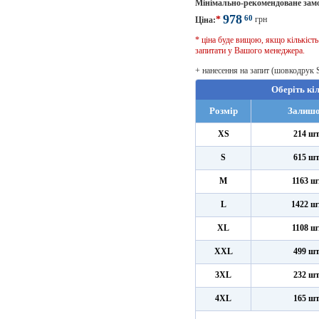
Мінімально-рекомендоване зам
978
60
*
грн
Ціна:
* ціна буде вищою, якщо кількіст
запитати у Вашого менеджера.
+ нанесення на запит (шовкодрук 
Оберіть кі
Розмір
Залиш
XS
214 ш
S
615 ш
M
1163 ш
L
1422 ш
XL
1108 ш
XXL
499 ш
3XL
232 ш
4XL
165 ш