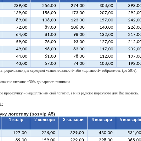
239,00
256,00
274,00
308,00
393,0
139,00
156,00
173,00
207,00
292,0
89,00
106,00
123,00
157,00
242,0
72,00
89,00
106,00
140,00
226,0
64,00
81,00
98,00
132,00
217,0
59,00
76,00
93,00
127,00
212,0
49,00
66,00
83,00
117,00
202,0
44,00
61,00
78,00
112,00
197,0
40,00
57,00
74,00
108,00
193,0
и прораховано для середньої «заповнюваності» або «щільності» зображення. (до 50%).
ованою ниткою: +30% до вартості вишивки.
о прорахунку – надішліть нам свій логотип, і ми з радістю порахуємо для Вас вартість.
1:
уку логотипу (розмір А5)
1 колір
2 кольори
3 кольори
4 кольори
5 кольорів
127,00
228,00
329,00
430,00
531,0
89,00
159,00
229,00
298,00
368,0