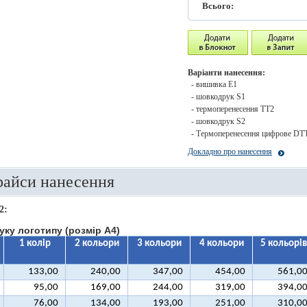
Всього:
Варіанти нанесення:
- вишивка E1
- шовкодрук S1
- термоперенесення ТТ2
- шовкодрук S2
- Термоперенесення цифрове DT
Докладно про нанесення
райси нанесення
2:
уку логотипу (розмір A4)
1 колір
2 кольори
3 кольори
4 кольори
5 кольорів
133,00
240,00
347,00
454,00
561,0
95,00
169,00
244,00
319,00
394,0
76,00
134,00
193,00
251,00
310,0