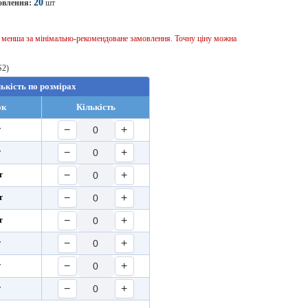
20
овлення:
шт
ь менша за мінімально-рекомендоване замовлення. Точну ціну можна
S2)
лькість по розмірах
ок
Кількість
−
+
т
−
+
т
−
+
т
−
+
т
−
+
т
−
+
т
−
+
т
−
+
т