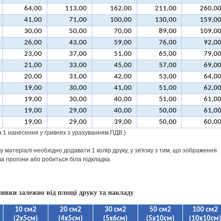
64,00
113,00
162,00
211,00
260,0
41,00
71,00
100,00
130,00
159,0
30,00
50,00
70,00
89,00
109,0
26,00
43,00
59,00
76,00
92,0
23,00
37,00
51,00
65,00
79,0
21,00
33,00
45,00
57,00
69,0
20,00
31,00
42,00
53,00
64,0
19,00
30,00
41,00
51,00
62,0
19,00
30,00
40,00
51,00
61,0
19,00
29,00
40,00
50,00
61,0
19,00
29,00
39,00
50,00
60,0
за 1 нанесення у гривнях з урахуванням ПДВ.)
 матеріалі необхідно додавати 1 колір друку, у зв'язку з тим, що зображення
ва прогони або робиться біла підкладка.
ивки залежно від площі друку та накладу
10 см2
20 см2
30 см2
50 см2
100 см2
(2х5см)
(4х5см)
(5х6см)
(5х10см)
(10х10см