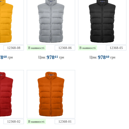
12368-08
В наявності
12368-06
В наявності
12368-05
78
978
978
60
61
60
грн
Ціна:
грн
Ціна:
грн
12368-02
В наявності
12368-01