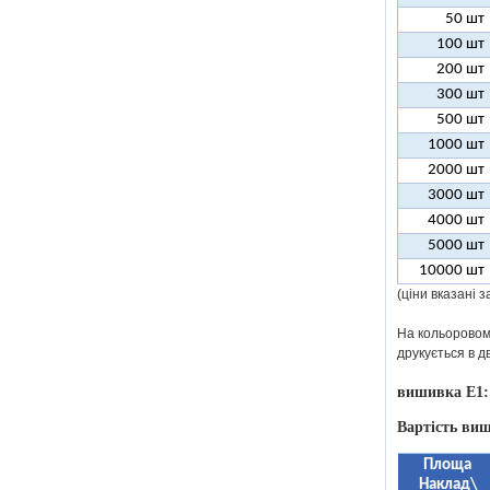
50 шт
100 шт
200 шт
300 шт
500 шт
1000 шт
2000 шт
3000 шт
4000 шт
5000 шт
10000 шт
(ціни вказані 
На кольоровому
друкується в д
вишивка E1:
Вартість виш
Площа
Наклад\