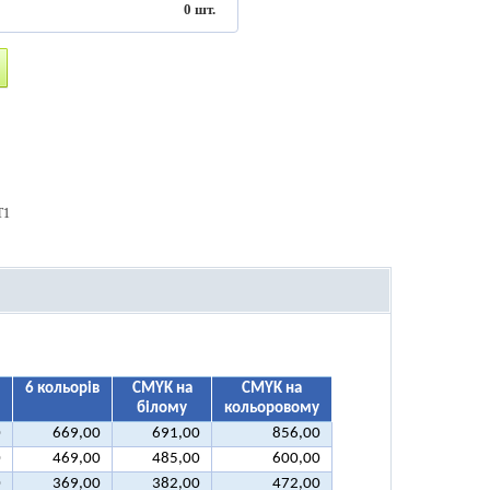
0
шт.
T1
6 кольорів
CMYK на
CMYK на
білому
кольоровому
0
669,00
691,00
856,00
0
469,00
485,00
600,00
0
369,00
382,00
472,00