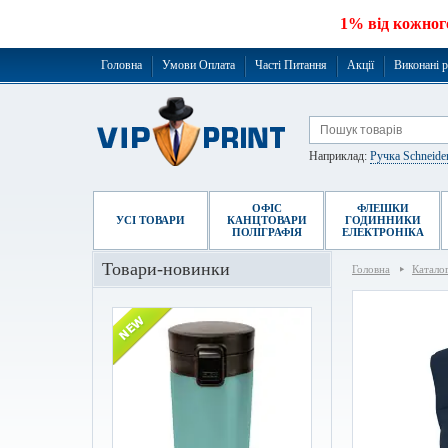
1% від кожног
Головна
Умови Оплата
Часті Питання
Акції
Виконані 
Наприклад:
Ручка Schneide
ОФІС
ФЛЕШКИ
УСІ ТОВАРИ
КАНЦТОВАРИ
ГОДИННИКИ
ПОЛІГРАФІЯ
ЕЛЕКТРОНІКА
Товари-новинки
Головна
Катало