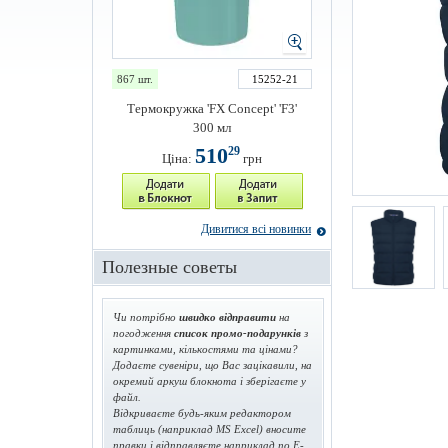
867 шт.
15252-21
Термокружка 'FX Concept' 'F3'
300 мл
510
29
Ціна:
грн
Дивитися всі новинки
Полезные советы
Чи потрібно
швидко відправити
на
погодження
список промо-подарунків
з
картинками, кількостями та цінами?
Додаєте сувеніри, що Вас зацікавили, на
окремий аркуш блокнота і зберігаєте у
файл.
Відкриваєте будь-яким редактором
таблиць (наприклад MS Excel) вносите
правки і відправляєте наприклад по E-