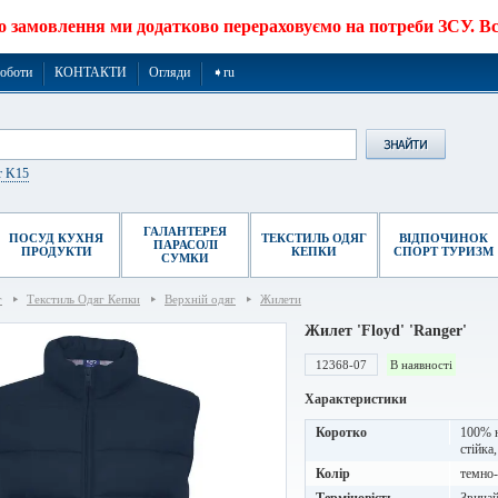
о замовлення ми додатково перераховуємо на потреби ЗСУ. Все
роботи
КОНТАКТИ
Огляди
➧ru
r K15
ГАЛАНТЕРЕЯ
ПОСУД КУХНЯ
ТЕКСТИЛЬ ОДЯГ
ВІДПОЧИНОК
ПАРАСОЛІ
ПРОДУКТИ
КЕПКИ
СПОРТ ТУРИЗМ
СУМКИ
г
Текстиль Одяг Кепки
Верхній одяг
Жилети
Жилет 'Floyd' 'Ranger'
12368-07
В наявності
Характеристики
Коротко
100% н
стійка
Колір
темно-