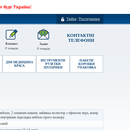
 буде Україна!
Увійти
/
Реєструватися
КОНТАКТНІ
ТЕЛЕФОНИ
Блокнот
Запит
0
товарів
0
товарів
ІНСТРУМЕНТИ
ПАКЕТИ
ДІМ МЕДИЦИНА
РУЛЕТКИ
КОРОБКИ
КРАСА
ЛІХТАРИКИ
УПАКОВКА
ейлон, 2 зовнішні кишені, набивка поліестер з ефектом пера, комір
, внутрішня підкладка нейлон сірого кольору.
синій