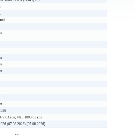
не замовлення (3-14 днів)
н
с
лий
шт
т
т
шт
шт
шт
т
т
т
шт
2026
77.63 грн; 4XL 1093.65 грн
2026 (07.08.2026) [07.08.2026]