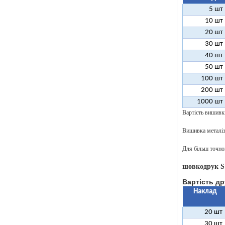
5 шт
10 шт
20 шт
30 шт
40 шт
50 шт
100 шт
200 шт
1000 шт
Вартість вишивк
Вишивка металіз
Для більш точног
шовкодрук S
Вартість др
Наклад
20 шт
30 шт