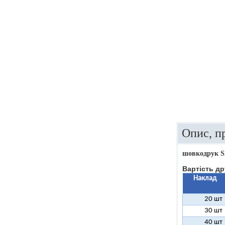
Опис, п
шовкодрук S
Вартість др
Наклад
20 шт
30 шт
40 шт