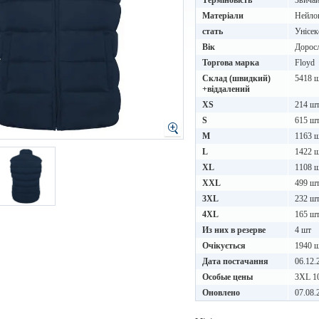
Терміновість
Звичай
Матеріали
Нейло
стать
Унісек
Вік
Дорос
Торгова марка
Floyd
Склад (швидкий)
5418 
+віддалений
XS
214 ш
S
615 ш
M
1163 
L
1422 
XL
1108 
XXL
499 ш
3XL
232 ш
4XL
165 ш
Из них в резерве
4 шт
Очікується
1940 
Дата постачання
06.12.
Особые цены
3XL 10
Оновлено
07.08.