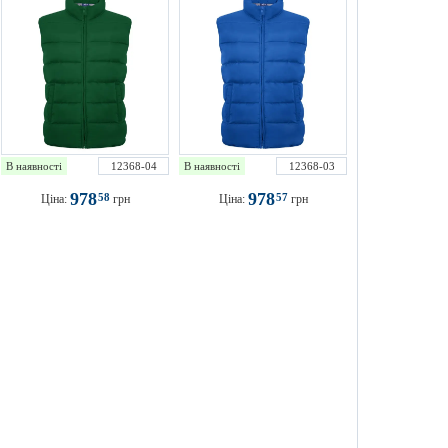
В наявності
12368-04
В наявності
12368-03
978
978
58
57
Ціна:
грн
Ціна:
грн