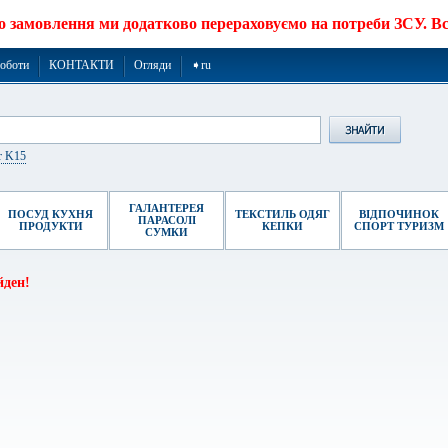
о замовлення ми додатково перераховуємо на потреби ЗСУ. Все
роботи
КОНТАКТИ
Огляди
➧ru
r K15
ГАЛАНТЕРЕЯ
ПОСУД КУХНЯ
ТЕКСТИЛЬ ОДЯГ
ВІДПОЧИНОК
ПАРАСОЛІ
ПРОДУКТИ
КЕПКИ
СПОРТ ТУРИЗМ
СУМКИ
йден!