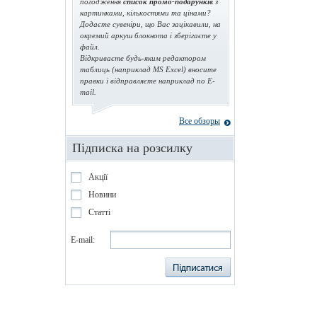
погодження
список промо-подарунків
з
картинками, кількостями та цінами?
Додаєте сувеніри, що Вас зацікавили, на
окремий аркуш блокнота і зберігаєте у
файл.
Відкриваєте будь-яким редактором
таблиць (наприклад MS Excel) вносите
правки і відправляєте наприклад по E-
mail.
Все обзоры
Підписка на розсилку
Акції
Новини
Статті
E-mail: