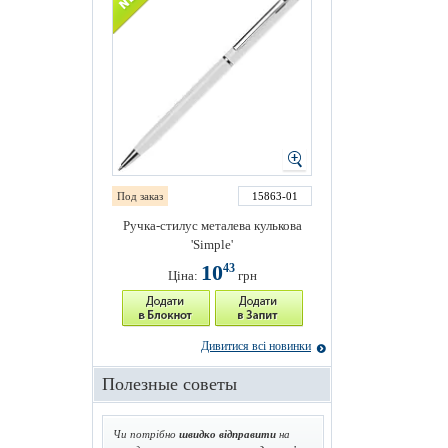
Под заказ
15863-01
Ручка-стилус металева кулькова
'Simple'
10
43
Ціна:
грн
Дивитися всі новинки
Полезные советы
Чи потрібно
швидко відправити
на