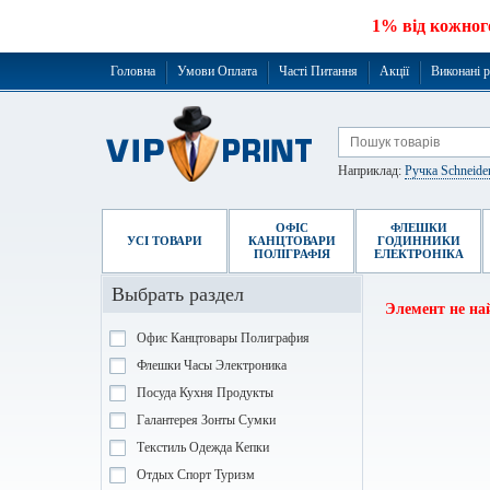
1% від кожног
Головна
Умови Оплата
Часті Питання
Акції
Виконані 
Наприклад:
Ручка Schneide
ОФІС
ФЛЕШКИ
УСІ ТОВАРИ
КАНЦТОВАРИ
ГОДИННИКИ
ПОЛІГРАФІЯ
ЕЛЕКТРОНІКА
Выбрать раздел
Элемент не на
Офис Канцтовары Полиграфия
Флешки Часы Электроника
Посуда Кухня Продукты
Галантерея Зонты Сумки
Текстиль Одежда Кепки
Отдых Спорт Туризм