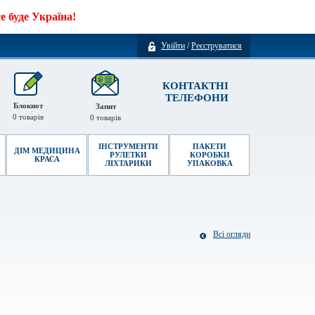
 буде Україна!
Увійти
/
Реєструватися
КОНТАКТНІ
ТЕЛЕФОНИ
Блокнот
Запит
0
товарів
0
товарів
ІНСТРУМЕНТИ
ПАКЕТИ
ДІМ МЕДИЦИНА
РУЛЕТКИ
КОРОБКИ
КРАСА
ЛІХТАРИКИ
УПАКОВКА
Всі огляди