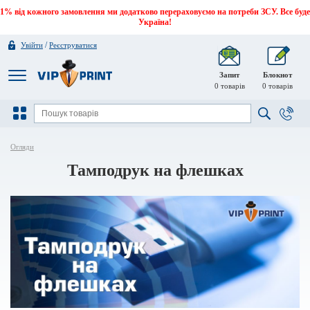
1% від кожного замовлення ми додатково перераховуємо на потреби ЗСУ. Все буде
Україна!
/
Увійти
Реєструватися
Запит
Блокнот
0
товарів
0
товарів
Огляди
Тамподрук на флешках