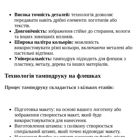
Висока точність деталей:
технологія дозволяє
передавати навіть дрібні елементи логотипів або
текстів.
Довговічність:
зображення стійке до стирання, вологи
та інших зовнішніх впливів.
Широка палітра кольорів:
можливість
використовувати різні кольори, включаючи металеві або
пастельні відтінки.
Універсальність:
тамподрук підходить для флешок з
пластику, металу, дерева та інших матеріалів.
Технологія тамподруку на флешках
Процес тамподруку складається з кількох етапів:
Підготовка макету: на основі вашого логотипу або
зображення створюється макет, який буде
використовуватися для нанесення.
Виготовлення штампа: з силікону створюється
спеціальний штамп, який точно відповідає макету.
Нанесення фарби: на штамп наноситься фарба, після