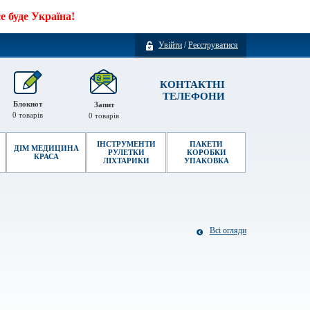
 буде Україна!
Увійти
/
Реєструватися
КОНТАКТНІ
ТЕЛЕФОНИ
Блокнот
Запит
0
товарів
0
товарів
ІНСТРУМЕНТИ
ПАКЕТИ
ДІМ МЕДИЦИНА
РУЛЕТКИ
КОРОБКИ
КРАСА
ЛІХТАРИКИ
УПАКОВКА
Всі огляди