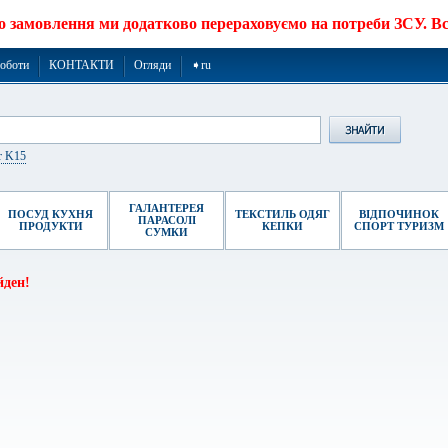
о замовлення ми додатково перераховуємо на потреби ЗСУ. Все
роботи
КОНТАКТИ
Огляди
➧ru
r K15
ГАЛАНТЕРЕЯ
ПОСУД КУХНЯ
ТЕКСТИЛЬ ОДЯГ
ВІДПОЧИНОК
ПАРАСОЛІ
ПРОДУКТИ
КЕПКИ
СПОРТ ТУРИЗМ
СУМКИ
йден!