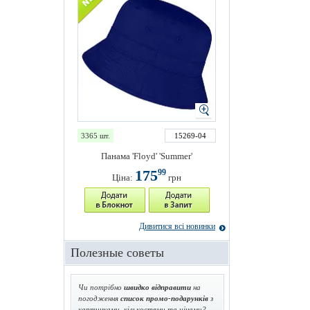
3365 шт.
15269-04
Панама 'Floyd' 'Summer'
175
99
Ціна:
грн
Дивитися всі новинки
Полезные советы
Чи потрібно
швидко відправити
на
погодження
список промо-подарунків
з
картинками, кількостями та цінами?