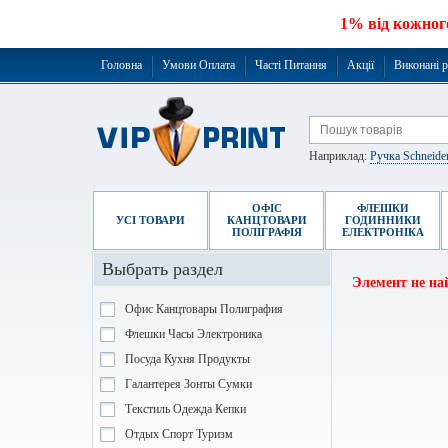
1% від кожног
Головна
Умови Оплата
Часті Питання
Акції
Виконані 
Наприклад:
Ручка Schneide
ОФІС
ФЛЕШКИ
УСІ ТОВАРИ
КАНЦТОВАРИ
ГОДИННИКИ
ПОЛІГРАФІЯ
ЕЛЕКТРОНІКА
Выбрать раздел
Элемент не на
Офис Канцтовары Полиграфия
Флешки Часы Электроника
Посуда Кухня Продукты
Галантерея Зонты Сумки
Текстиль Одежда Кепки
Отдых Спорт Туризм