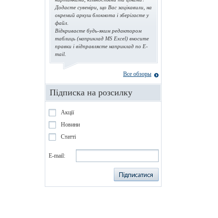
Додаєте сувеніри, що Вас зацікавили, на
окремий аркуш блокнота і зберігаєте у
файл.
Відкриваєте будь-яким редактором
таблиць (наприклад MS Excel) вносите
правки і відправляєте наприклад по E-
mail.
Все обзоры
Підписка на розсилку
Акції
Новини
Статті
E-mail: