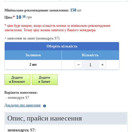
150
Мінімально-рекомендоване замовлення:
шт
10
38
*
грн
Ціна:
* ціна буде вищою, якщо кількість менша за мінімально-рекомендоване
замовлення. Точну ціну можна запитати у Вашого менеджера.
+ нанесення на запит (шовкодрук S7)
Оберіть кількість
Залишок
Кількість
−
+
2 шт
Варіанти нанесення:
- шовкодрук S7
Докладно про нанесення
Опис, прайси нанесення
шовкодрук S7: