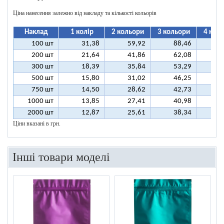
Ціна нанесення залежно від накладу та кількості кольорів
Наклад
1 колір
2 кольори
3 кольори
4 кол
100 шт
31,38
59,92
88,46
11
200 шт
21,64
41,86
62,08
8
300 шт
18,39
35,84
53,29
7
500 шт
15,80
31,02
46,25
6
750 шт
14,50
28,62
42,73
5
1000 шт
13,85
27,41
40,98
5
2000 шт
12,87
25,61
38,34
5
Ціни вказані в грн.
Інші товари моделі