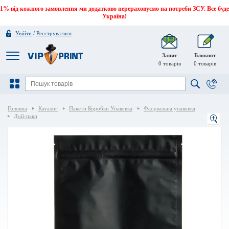
1% від кожного замовлення ми додатково перераховуємо на потреби ЗСУ. Все буде
Україна!
/
Увійти
Реєструватися
Запит
Блокнот
0
товарів
0
товарів
Головна
Каталог
Пакети Коробки Упаковка
Фасувальна упаковка
Дой-паки