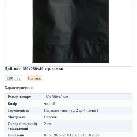
Дой-пак 180х280х40 zip-замок
12818-02
Під заказ
Характеристики
Розмір товару
180х280х40 мм
Колір
чорний
Терміновість
Під замовлення (від 2 до 4 тижнів)
Матеріали
Пластик
Склад (швидкий)
2 шт
+віддалений
Оновлено
07.08.2026 (26.03.2023) [15.10.2025]