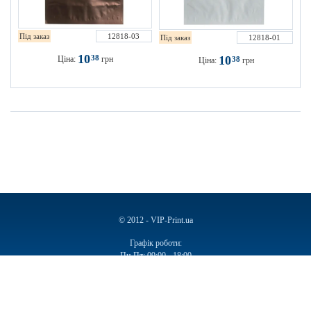
Під заказ
12818-03
Під заказ
12818-01
10
38
10
Ціна:
грн
38
Ціна:
грн
© 2012 - VIP-Print.ua
Графік роботи:
Пн-Пт: 09:00 - 18:00
Сб, Нд: Вихідний
Ручки
Блокноти
Календарі
Чашки
Пакети
Пакети паперові
Ручки подарункові
Щоденники