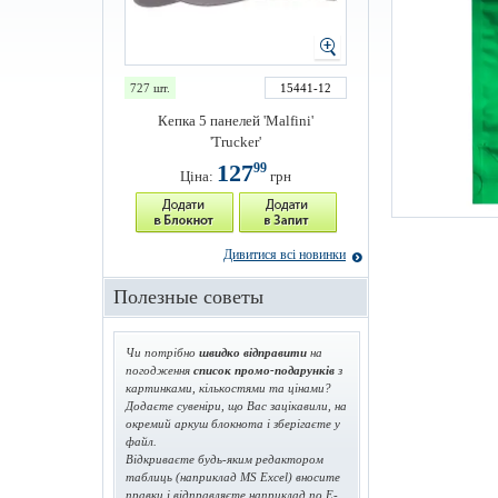
727 шт.
15441-12
Кепка 5 панелей 'Malfini'
'Trucker'
127
99
Ціна:
грн
Дивитися всі новинки
Полезные советы
Чи потрібно
швидко відправити
на
погодження
список промо-подарунків
з
картинками, кількостями та цінами?
Додаєте сувеніри, що Вас зацікавили, на
окремий аркуш блокнота і зберігаєте у
файл.
Відкриваєте будь-яким редактором
таблиць (наприклад MS Excel) вносите
правки і відправляєте наприклад по E-