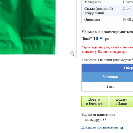
Матеріали
Пласт
Склад (швидкий)
2 шт
+віддалений
Оновлено
07.08.
Мінімально-рекомендоване зам
10
38
*
грн
Ціна:
* ціна буде вищою, якщо кількіст
запитати у Вашого менеджера.
+ нанесення на запит (шовкодрук 
Обер
Залишок
2 шт
Варіанти нанесення:
- шовкодрук S7
Докладно про нанесення