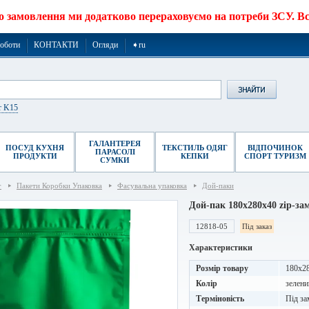
о замовлення ми додатково перераховуємо на потреби ЗСУ. Все
роботи
КОНТАКТИ
Огляди
➧ru
r K15
ГАЛАНТЕРЕЯ
ПОСУД КУХНЯ
ТЕКСТИЛЬ ОДЯГ
ВІДПОЧИНОК
ПАРАСОЛІ
ПРОДУКТИ
КЕПКИ
СПОРТ ТУРИЗМ
СУМКИ
г
Пакети Коробки Упаковка
Фасувальна упаковка
Дой-паки
Дой-пак 180х280х40 zip-за
12818-05
Під заказ
Характеристики
Розмір товару
180х2
Колір
зелени
Терміновість
Під за