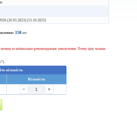
ик
2026 (26.03.2023) [15.10.2025]
150
овлення:
шт
ь менша за мінімально-рекомендоване замовлення. Точну ціну можна
S7)
іть кількість
Кількість
−
+