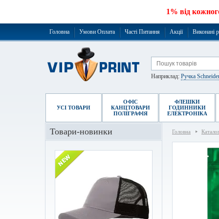
1% від кожног
Головна
Умови Оплата
Часті Питання
Акції
Виконані 
Наприклад:
Ручка Schneide
ОФІС
ФЛЕШКИ
УСІ ТОВАРИ
КАНЦТОВАРИ
ГОДИННИКИ
ПОЛІГРАФІЯ
ЕЛЕКТРОНІКА
Товари-новинки
Головна
Катало