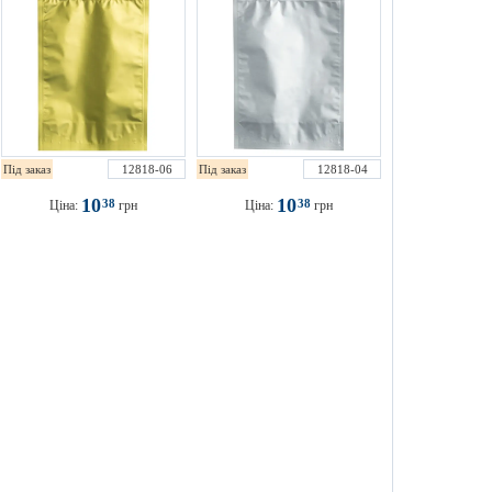
Під заказ
12818-06
Під заказ
12818-04
10
10
38
38
Ціна:
грн
Ціна:
грн