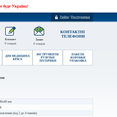
 буде Україна!
Увійти
/
Реєструватися
КОНТАКТНІ
ТЕЛЕФОНИ
Блокнот
Запит
0
товарів
0
товарів
ІНСТРУМЕНТИ
ПАКЕТИ
ДІМ МЕДИЦИНА
РУЛЕТКИ
КОРОБКИ
КРАСА
ЛІХТАРИКИ
УПАКОВКА
мок
80х40 мм
й
мовлення (від 2 до 4 тижнів)