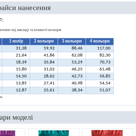
райси нанесення
7:
алежно від накладу та кількості кольорів
1 колір
2 кольори
3 кольори
4 кольори
31,38
59,92
88,46
117,00
21,64
41,86
62,08
82,30
18,39
35,84
53,29
70,73
15,80
31,02
46,25
61,48
14,50
28,62
42,73
56,85
13,85
27,41
40,98
54,54
12,87
25,61
38,34
51,07
н.
вари моделі