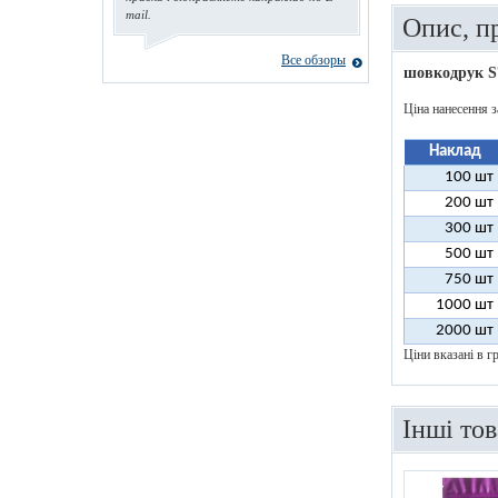
mail.
Опис, п
Все обзоры
шовкодрук S
Ціна нанесення з
Наклад
100 шт
200 шт
300 шт
500 шт
750 шт
1000 шт
2000 шт
Ціни вказані в гр
Інші то