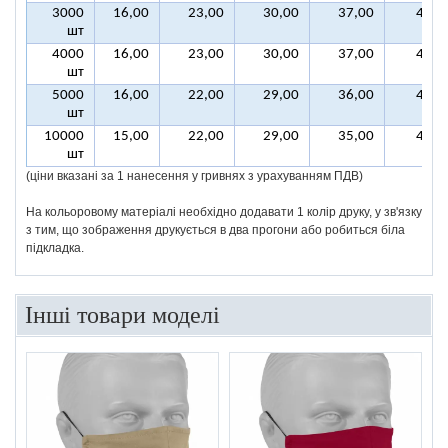
3000
16,00
23,00
30,00
37,00
44,0
шт
4000
16,00
23,00
30,00
37,00
44,0
шт
5000
16,00
22,00
29,00
36,00
43,0
шт
10000
15,00
22,00
29,00
35,00
42,0
шт
(ціни вказані за 1 нанесення у гривнях з урахуванням ПДВ)
На кольоровому матеріалі необхідно додавати 1 колір друку, у зв'язку
з тим, що зображення друкується в два прогони або робиться біла
підкладка.
Інші товари моделі