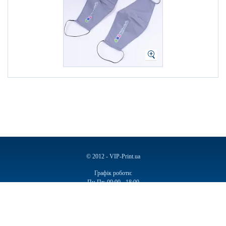
© 2012 - VIP-Print.ua
Графік роботи:
Пн-Пт: 09:00 - 18:00
Сб, Нд: Вихідний
Ручки
Блокноти
Календарі
Чашки
Пакети
Пакети паперові
Ручки подарункові
Щоденники