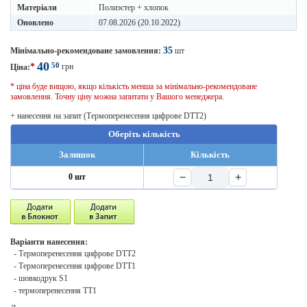
Матеріали
Полиэстер + хлопок
Оновлено
07.08.2026 (20.10.2022)
35
Мінімально-рекомендоване замовлення:
шт
40
50
*
грн
Ціна:
* ціна буде вищою, якщо кількість менша за мінімально-рекомендоване
замовлення. Точну ціну можна запитати у Вашого менеджера.
+ нанесення на запит (Термоперенесення цифрове DTT2)
Оберіть кількість
Залишок
Кількість
−
+
0 шт
Варіанти нанесення:
- Термоперенесення цифрове DTT2
- Термоперенесення цифрове DTT1
- шовкодрук S1
- термоперенесення TT1