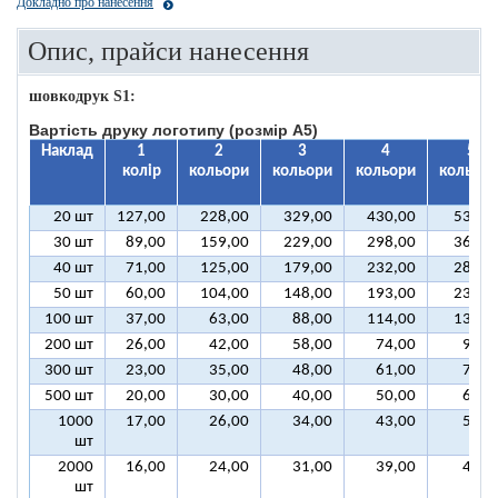
Докладно про нанесення
Опис, прайси нанесення
шовкодрук S1:
Вартість друку логотипу (розмір А5)
Наклад
1
2
3
4
5
колір
кольори
кольори
кольори
кольорі
20 шт
127,00
228,00
329,00
430,00
531,0
30 шт
89,00
159,00
229,00
298,00
368,0
40 шт
71,00
125,00
179,00
232,00
286,0
50 шт
60,00
104,00
148,00
193,00
237,0
100 шт
37,00
63,00
88,00
114,00
139,0
200 шт
26,00
42,00
58,00
74,00
90,0
300 шт
23,00
35,00
48,00
61,00
74,0
500 шт
20,00
30,00
40,00
50,00
61,0
1000
17,00
26,00
34,00
43,00
51,0
шт
2000
16,00
24,00
31,00
39,00
46,0
шт