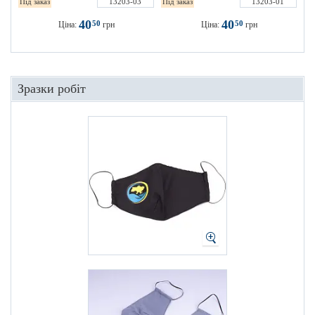
Під заказ
13203-03
Під заказ
13203-01
40
40
50
50
Ціна:
грн
Ціна:
грн
Зразки робіт