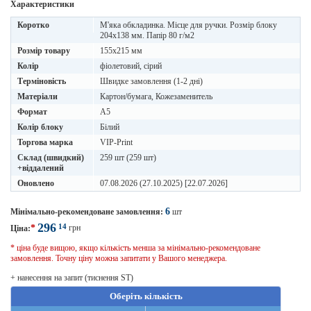
Характеристики
Коротко
М'яка обкладинка. Місце для ручки. Розмір блоку
204х138 мм. Папір 80 г/м2
Розмір товару
155х215 мм
Колір
фіолетовий, сірий
Терміновість
Швидке замовлення (1-2 дні)
Матеріали
Картон/бумага, Кожезаменитель
Формат
A5
Колір блоку
Білий
Торгова марка
VIP-Print
Склад (швидкий)
259 шт (259 шт)
+віддалений
Оновлено
07.08.2026 (27.10.2025) [22.07.2026]
6
Мінімально-рекомендоване замовлення:
шт
296
14
*
грн
Ціна:
* ціна буде вищою, якщо кількість менша за мінімально-рекомендоване
замовлення. Точну ціну можна запитати у Вашого менеджера.
+ нанесення на запит (тиснення ST)
Оберіть кількість