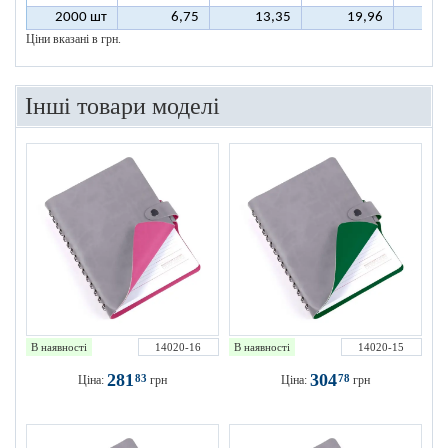
2000 шт
6,75
13,35
19,96
2
Ціни вказані в грн.
Інші товари моделі
В наявності
14020-16
В наявності
14020-15
281
304
83
78
Ціна:
грн
Ціна:
грн