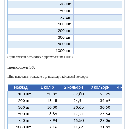
40 шт
4
50 шт
3
75 шт
2
100 шт
2
200 шт
1
300 шт
1
500 шт
1
1000 шт
1
(ціни вказані в гривнях з урахуванням ПДВ)
шовкодрук S9:
Ціна нанесення залежно від накладу і кількості кольорів
Наклад
1 колір
2 кольори
3 кольори
4 кол
100 шт
20,32
37,80
55,29
7
200 шт
13,18
24,94
36,69
4
300 шт
10,80
20,65
30,50
4
500 шт
8,89
17,21
25,54
3
750 шт
7,94
15,50
23,06
3
1000 шт
7,46
14,64
21,82
2