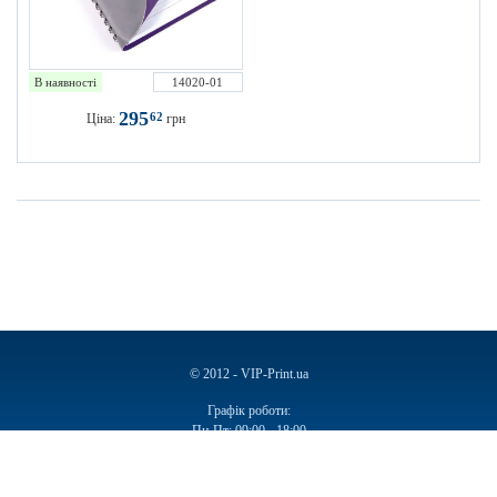
В наявності
14020-01
295
62
Ціна:
грн
© 2012 - VIP-Print.ua
Графік роботи:
Пн-Пт: 09:00 - 18:00
Сб, Нд: Вихідний
Ручки
Блокноти
Календарі
Чашки
Пакети
Пакети паперові