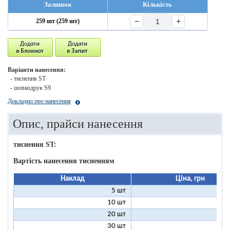
Залишок
Кількість
−
+
259 шт (259 шт)
Варіанти нанесення:
- тиснення ST
- шовкодрук S9
Докладно про нанесення
Опис, прайси нанесення
тиснення ST:
Вартість нанесення тисненням
Наклад
Ціна, грн
5 шт
25
10 шт
13
20 шт
7
30 шт
5