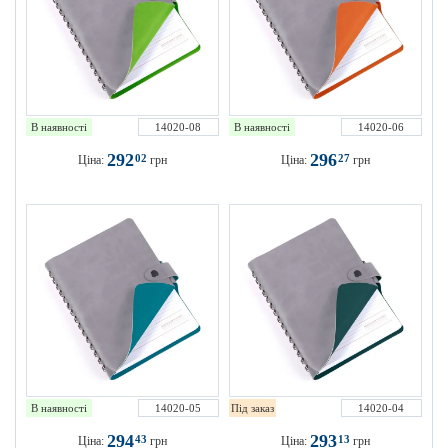
В наявності
14020-08
В наявності
14020-06
292
296
02
27
Ціна:
грн
Ціна:
грн
В наявності
14020-05
Під заказ
14020-04
294
293
43
13
Ціна:
грн
Ціна:
грн