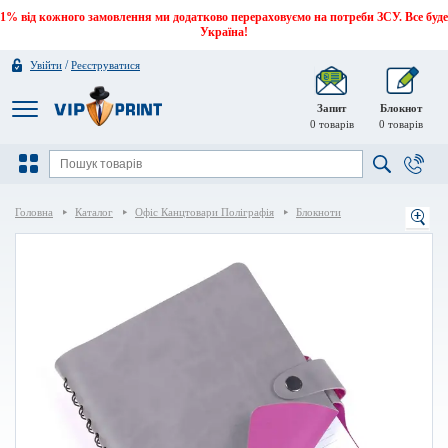
1% від кожного замовлення ми додатково перераховуємо на потреби ЗСУ. Все буде
Україна!
/
Увійти
Реєструватися
Запит
Блокнот
0
товарів
0
товарів
Головна
Каталог
Офіс Канцтовари Поліграфія
Блокноти