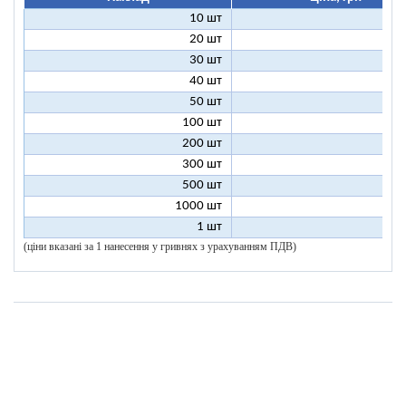
10 шт
27
20 шт
17
30 шт
14
40 шт
12
50 шт
11
100 шт
9
200 шт
8
300 шт
8
500 шт
8
1000 шт
8
1 шт
200
(ціни вказані за 1 нанесення у гривнях з урахуванням ПДВ)