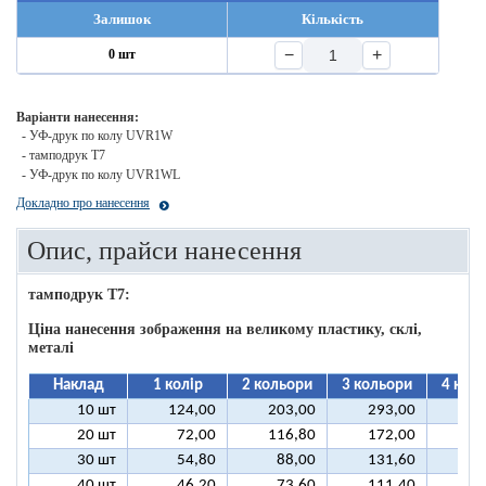
Залишок
Кількість
−
+
0 шт
Варіанти нанесення:
- УФ-друк по колу UVR1W
- тамподрук T7
- УФ-друк по колу UVR1WL
Докладно про нанесення
Опис, прайси нанесення
тамподрук T7:
Ціна нанесення зображення на великому пластику, склі,
металі
Наклад
1 колір
2 кольори
3 кольори
4 кол
10 шт
124,00
203,00
293,00
37
20 шт
72,00
116,80
172,00
21
30 шт
54,80
88,00
131,60
16
40 шт
46,20
73,60
111,40
13