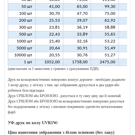
50 шт
41,00
65,00
99,30
12
100 шт
30,70
47,70
75,00
9
200 шт
25,53
39,07
62,92
7
300 шт
23,81
36,19
58,88
7
500 шт
22,43
33,89
55,65
6
1000 шт
21,40
32,16
53,22
6
5000 шт
20,64
30,91
51,49
6
10000 шт
20,55
30,76
51,27
6
1 шт
1052,00
1758,00
2475,00
318
(ціни вказані за 1 нанесення у гривнях з урахуванням ПДВ)
Друк на кольорових/темних поверхнях коштує дорожче - необхідно додавати
1 колір друку, у зв'язку з тим, що зображення друкується в два удари або
робиться біла підкладка.
Друк СРІБЛОМ або БРОНЗОЮ - рахується в ту саму ціну, що й зазвичай.
Друк СРІБЛОМ або БРОНЗОЮ на кольорових/темних поверхнях рахується
без подорожчання у зв'язку з високою покривною здатністю металізованих
фарб.
УФ-друк по колу UVR1W:
Ціна нанесення зображення з білою основою (без лаку)