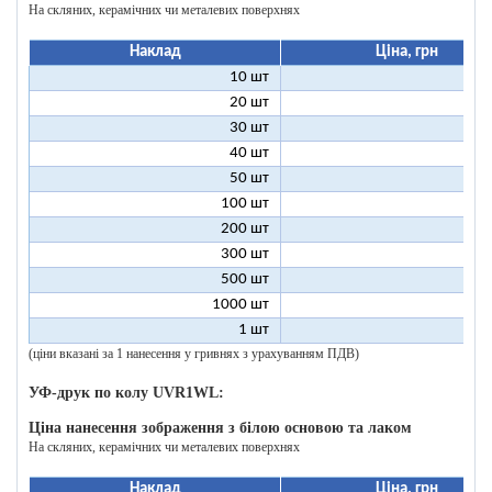
На скляних, керамічних чи металевих поверхнях
Наклад
Ціна, грн
10 шт
25
20 шт
16
30 шт
12
40 шт
11
50 шт
10
100 шт
8
200 шт
7
300 шт
7
500 шт
6
1000 шт
6
1 шт
199
(ціни вказані за 1 нанесення у гривнях з урахуванням ПДВ)
УФ-друк по колу UVR1WL:
Ціна нанесення зображення з білою основою та лаком
На скляних, керамічних чи металевих поверхнях
Наклад
Ціна, грн