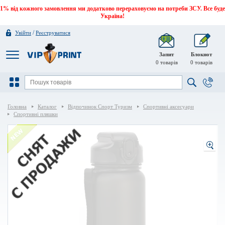
1% від кожного замовлення ми додатково перераховуємо на потреби ЗСУ. Все буде
Україна!
/
Увійти
Реєструватися
Запит
Блокнот
0
товарів
0
товарів
Головна
Каталог
Відпочинок Спорт Туризм
Спортивні аксесуари
Спортивні пляшки