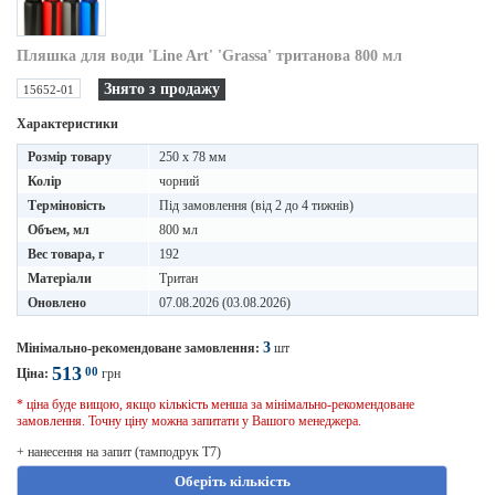
Пляшка для води 'Line Art' 'Grassa' тританова 800 мл
Знято з продажу
15652-01
Характеристики
Розмір товару
250 х 78 мм
Колір
чорний
Терміновість
Під замовлення (від 2 до 4 тижнів)
Объем, мл
800 мл
Вес товара, г
192
Матеріали
Тритан
Оновлено
07.08.2026 (03.08.2026)
3
Мінімально-рекомендоване замовлення:
шт
513
00
Ціна:
грн
* ціна буде вищою, якщо кількість менша за мінімально-рекомендоване
замовлення. Точну ціну можна запитати у Вашого менеджера.
+ нанесення на запит (тамподрук T7)
Оберіть кількість