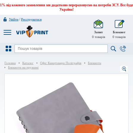
1% від кожного замовлення ми додатково перераховуємо на потреби ЗСУ. Все буде
Україна!
/
Увійти
Реєструватися
Запит
Блокнот
0
товарів
0
товарів
Головна
Каталог
Офіс Канцтовари Поліграфія
Блокноти
Блокноти на пружині