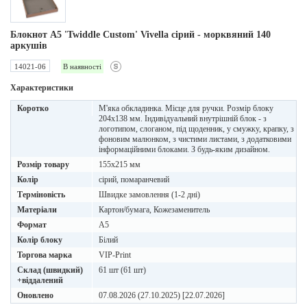
Блокнот А5 'Twiddle Custom' Vivella cірий - морквяний 140
аркушів
14021-06
В наявності
Характеристики
Коротко
М'яка обкладинка. Місце для ручки. Розмір блоку
204х138 мм. Індивідуальний внутрішній блок - з
логотипом, слоганом, під щоденник, у смужку, крапку, з
фоновим малюнком, з чистими листами, з додатковими
інформаційними блоками. З будь-яким дизайном.
Розмір товару
155х215 мм
Колір
сірий, помаранчевий
Терміновість
Швидке замовлення (1-2 дні)
Матеріали
Картон/бумага, Кожезаменитель
Формат
A5
Колір блоку
Білий
Торгова марка
VIP-Print
Склад (швидкий)
61 шт (61 шт)
+віддалений
Оновлено
07.08.2026 (27.10.2025) [22.07.2026]