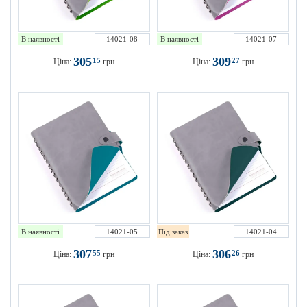
В наявності
14021-08
В наявності
14021-07
305
309
15
27
Ціна:
грн
Ціна:
грн
В наявності
14021-05
Під заказ
14021-04
307
306
55
26
Ціна:
грн
Ціна:
грн