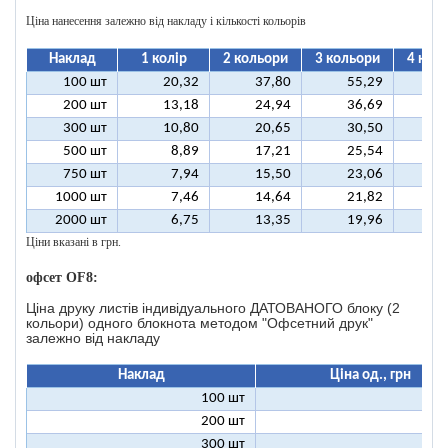
Ціна нанесення залежно від накладу і кількості кольорів
Наклад
1 колір
2 кольори
3 кольори
4 кол
100 шт
20,32
37,80
55,29
7
200 шт
13,18
24,94
36,69
4
300 шт
10,80
20,65
30,50
4
500 шт
8,89
17,21
25,54
3
750 шт
7,94
15,50
23,06
3
1000 шт
7,46
14,64
21,82
2
2000 шт
6,75
13,35
19,96
2
Ціни вказані в грн.
офсет OF8:
Ціна друку листів індивідуального ДАТОВАНОГО блоку (2
кольори) одного блокнота методом "Офсетний друк"
залежно від накладу
Наклад
Ціна од., грн
100 шт
46
200 шт
23
300 шт
15