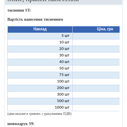
тиснення ST:
Вартість нанесення тисненням
Наклад
Ціна, грн
5 шт
25
10 шт
13
20 шт
7
30 шт
5
40 шт
4
50 шт
3
75 шт
2
100 шт
2
200 шт
1
300 шт
1
500 шт
1
1000 шт
1
(ціни вказані в гривнях з урахуванням ПДВ)
шовкодрук S9: