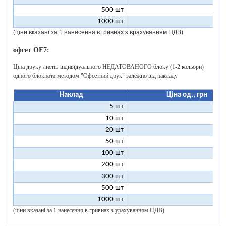
500 шт
9
1000 шт
4
(ціни вказані за 1 нанесення в гривнах з врахуванням ПДВ)
офсет OF7:
Ціна друку листів індивідуального НЕДАТОВАНОГО блоку (1-2 кольори)
одного блокнота методом "Офсетний друк" залежно від накладу
Наклад
Ціна од., грн
5 шт
25
10 шт
12
20 шт
6
50 шт
2
100 шт
1
200 шт
300 шт
500 шт
1000 шт
(ціни вказані за 1 нанесення в гривнах з урахуванням ПДВ)