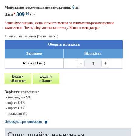
6
Мінімально-рекомендоване замовлення:
шт
309
40
*
грн
Ціна:
* ціна буде вищою, якщо кількість менша за мінімально-рекомендоване
замовлення. Точну ціну можна запитати у Вашого менеджера.
+ нанесення на запит (тиснення ST)
Оберіть кількість
Залишок
Кількість
−
+
61 шт (61 шт)
Варіанти нанесення:
- шовкодрук S9
- офсет OF8
- офсет OF7
- тиснення ST
Докладно про нанесення
Опис, прайси нанесення