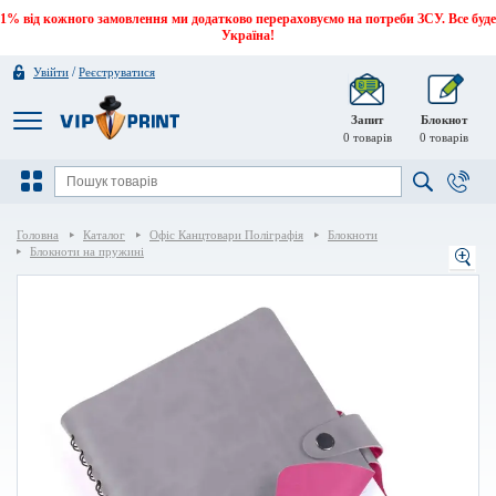
1% від кожного замовлення ми додатково перераховуємо на потреби ЗСУ. Все буде
Україна!
/
Увійти
Реєструватися
Запит
Блокнот
0
товарів
0
товарів
Головна
Каталог
Офіс Канцтовари Поліграфія
Блокноти
Блокноти на пружині