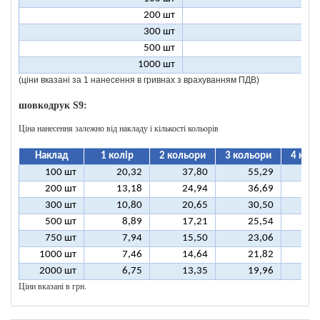
200 шт
23
300 шт
15
500 шт
9
1000 шт
4
(ціни вказані за 1 нанесення в гривнах з врахуванням ПДВ)
шовкодрук S9:
Ціна нанесення залежно від накладу і кількості кольорів
Наклад
1 колір
2 кольори
3 кольори
4 кол
100 шт
20,32
37,80
55,29
7
200 шт
13,18
24,94
36,69
4
300 шт
10,80
20,65
30,50
4
500 шт
8,89
17,21
25,54
3
750 шт
7,94
15,50
23,06
3
1000 шт
7,46
14,64
21,82
2
2000 шт
6,75
13,35
19,96
2
Ціни вказані в грн.