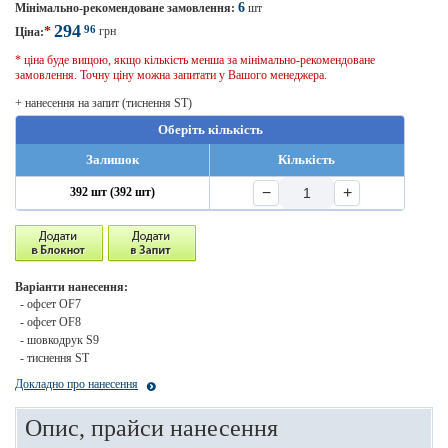
6
Мінімально-рекомендоване замовлення:
шт
294
96
*
грн
Ціна:
* ціна буде вищою, якщо кількість менша за мінімально-рекомендоване
замовлення. Точну ціну можна запитати у Вашого менеджера.
+ нанесення на запит (тиснення ST)
Оберіть кількість
Залишок
Кількість
−
+
392 шт (392 шт)
Варіанти нанесення:
- офсет OF7
- офсет OF8
- шовкодрук S9
- тиснення ST
Докладно про нанесення
Опис, прайси нанесення