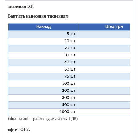
тиснення ST:
Вартість нанесення тисненням
Наклад
Ціна, грн
5 шт
25
10 шт
13
20 шт
7
30 шт
5
40 шт
4
50 шт
3
75 шт
2
100 шт
2
200 шт
1
300 шт
1
500 шт
1
1000 шт
1
(ціни вказані в гривнях з урахуванням ПДВ)
офсет OF7: