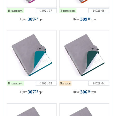
В наявності
14021-07
В наявності
14021-06
309
309
27
40
Ціна:
грн
Ціна:
грн
В наявності
14021-05
Під заказ
14021-04
307
306
55
26
Ціна:
грн
Ціна:
грн