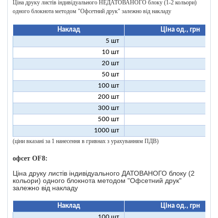
Ціна друку листів індивідуального НЕДАТОВАНОГО блоку (1-2 кольори)
одного блокнота методом "Офсетний друк" залежно від накладу
Наклад
Ціна од., грн
5 шт
25
10 шт
12
20 шт
6
50 шт
2
100 шт
1
200 шт
300 шт
500 шт
1000 шт
(ціни вказані за 1 нанесення в гривнах з урахуванням ПДВ)
офсет OF8:
Ціна друку листів індивідуального ДАТОВАНОГО блоку (2
кольори) одного блокнота методом "Офсетний друк"
залежно від накладу
Наклад
Ціна од., грн
100 шт
46