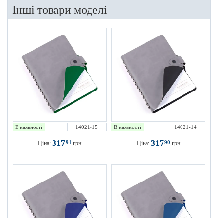
Інші товари моделі
В наявності
14021-15
В наявності
14021-14
317
317
91
90
Ціна:
грн
Ціна:
грн