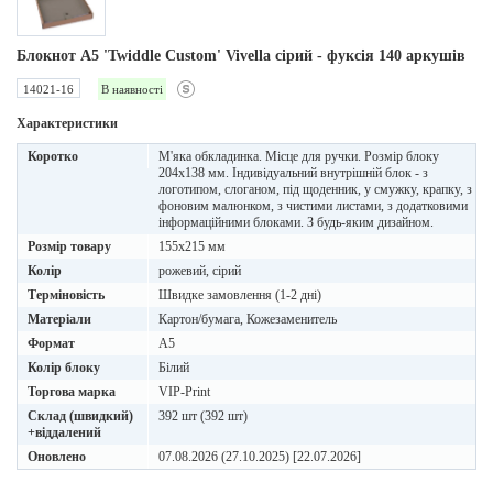
Блокнот А5 'Twiddle Custom' Vivella сірий - фуксія 140 аркушів
14021-16
В наявності
Характеристики
Коротко
М'яка обкладинка. Місце для ручки. Розмір блоку
204х138 мм. Індивідуальний внутрішній блок - з
логотипом, слоганом, під щоденник, у смужку, крапку, з
фоновим малюнком, з чистими листами, з додатковими
інформаційними блоками. З будь-яким дизайном.
Розмір товару
155х215 мм
Колір
рожевий, сірий
Терміновість
Швидке замовлення (1-2 дні)
Матеріали
Картон/бумага, Кожезаменитель
Формат
A5
Колір блоку
Білий
Торгова марка
VIP-Print
Склад (швидкий)
392 шт (392 шт)
+віддалений
Оновлено
07.08.2026 (27.10.2025) [22.07.2026]