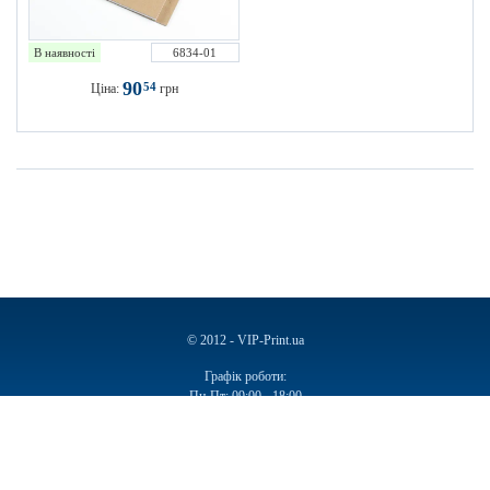
В наявності
6834-01
90
54
Ціна:
грн
© 2012 - VIP-Print.ua
Графік роботи:
Пн-Пт: 09:00 - 18:00
Сб, Нд: Вихідний
Ручки
Блокноти
Календарі
Чашки
Пакети
Пакети паперові
Ручки подарункові
Щоденники