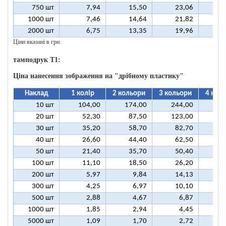
750 шт
7,94
15,50
23,06
3
1000 шт
7,46
14,64
21,82
2
2000 шт
6,75
13,35
19,96
2
Ціни вказані в грн.
тамподрук T1:
Ціна нанесення зображення на "дрібному пластику"
Наклад
1 колір
2 кольори
3 кольори
4 кол
10 шт
104,00
174,00
244,00
31
20 шт
52,30
87,50
123,00
15
30 шт
35,20
58,70
82,70
10
40 шт
26,60
44,40
62,50
8
50 шт
21,40
35,70
50,40
6
100 шт
11,10
18,50
26,20
3
200 шт
5,97
9,84
14,13
1
300 шт
4,25
6,97
10,10
1
500 шт
2,88
4,67
6,87
1000 шт
1,85
2,94
4,45
5000 шт
1,09
1,70
2,72