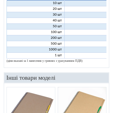
10 шт
18
20 шт
14
30 шт
13
40 шт
12
50 шт
12
100 шт
11
200 шт
10
500 шт
10
1000 шт
10
1 шт
96
(ціни вказані за 1 нанесення у гривнях з урахуванням ПДВ)
Інші товари моделі