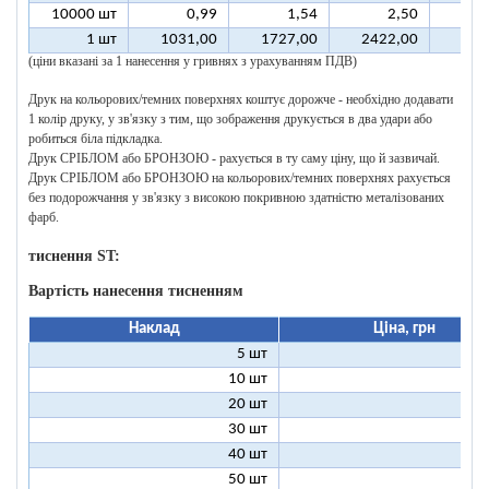
10000 шт
0,99
1,54
2,50
1 шт
1031,00
1727,00
2422,00
311
(ціни вказані за 1 нанесення у гривнях з урахуванням ПДВ)
Друк на кольорових/темних поверхнях коштує дорожче - необхідно додавати
1 колір друку, у зв'язку з тим, що зображення друкується в два удари або
робиться біла підкладка.
Друк СРІБЛОМ або БРОНЗОЮ - рахується в ту саму ціну, що й зазвичай.
Друк СРІБЛОМ або БРОНЗОЮ на кольорових/темних поверхнях рахується
без подорожчання у зв'язку з високою покривною здатністю металізованих
фарб.
тиснення ST:
Вартість нанесення тисненням
Наклад
Ціна, грн
5 шт
25
10 шт
13
20 шт
7
30 шт
5
40 шт
4
50 шт
3