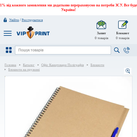
1% від кожного замовлення ми додатково перераховуємо на потреби ЗСУ. Все буде
Україна!
/
Увійти
Реєструватися
Запит
Блокнот
0
товарів
0
товарів
Головна
Каталог
Офіс Канцтовари Поліграфія
Блокноти
Блокноти на пружині