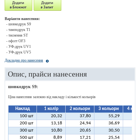
Варіанти нанесення:
- шовкодрук S9
- тамподрук T1
- тиснення ST
- офсет OF3
- УФ-друк UV1
- УФ-друк UV5
Докладно про нанесення
Опис, прайси нанесення
шовкодрук S9:
Ціна нанесення залежно від накладу і кількості кольорів
Наклад
1 колір
2 кольори
3 кольори
4 кол
100 шт
20,32
37,80
55,29
7
200 шт
13,18
24,94
36,69
4
300 шт
10,80
20,65
30,50
4
500 шт
8,89
17,21
25,54
3