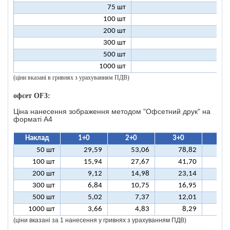
75 шт
2
100 шт
2
200 шт
1
300 шт
1
500 шт
1
1000 шт
1
(ціни вказані в гривнях з урахуванням ПДВ)
офсет OF3:
Ціна нанесення зображення методом "Офсетний друк" на
форматі A4
Наклад
1+0
2+0
3+0
4+
50 шт
29,59
53,06
78,82
10
100 шт
15,94
27,67
41,70
5
200 шт
9,12
14,98
23,14
2
300 шт
6,84
10,75
16,95
2
500 шт
5,02
7,37
12,01
1
1000 шт
3,66
4,83
8,29
(ціни вказані за 1 нанесення у гривнях з урахуванням ПДВ)