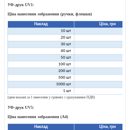
УФ-друк UV1:
Ціна нанесення зображення (ручки, флешки)
Наклад
Ціна, грн
10 шт
9
20 шт
4
30 шт
3
40 шт
2
50 шт
2
100 шт
1
200 шт
500 шт
1000 шт
1 шт
96
(ціни вказані за 1 нанесення у гривнях з урахуванням ПДВ)
УФ-друк UV5:
Ціна нанесення зображення (А4)
Наклад
Ціна, грн