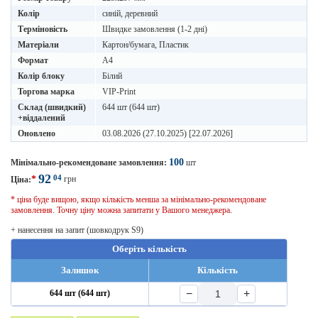
Колір
синій, деревний
Терміновість
Швидке замовлення (1-2 дні)
Матеріали
Картон/бумага, Пластик
Формат
A4
Колір блоку
Білий
Торгова марка
VIP-Print
Склад (швидкий)
644 шт (644 шт)
+віддалений
Оновлено
03.08.2026 (27.10.2025) [22.07.2026]
100
Мінімально-рекомендоване замовлення:
шт
92
04
*
грн
Ціна:
* ціна буде вищою, якщо кількість менша за мінімально-рекомендоване
замовлення. Точну ціну можна запитати у Вашого менеджера.
+ нанесення на запит (шовкодрук S9)
Оберіть кількість
Залишок
Кількість
−
+
644 шт (644 шт)