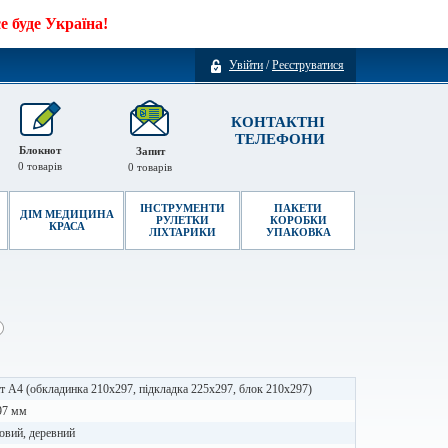
 буде Україна!
Увійти
/
Реєструватися
КОНТАКТНІ
ТЕЛЕФОНИ
Блокнот
Запит
0
товарів
0
товарів
ІНСТРУМЕНТИ
ПАКЕТИ
ДІМ МЕДИЦИНА
РУЛЕТКИ
КОРОБКИ
КРАСА
ЛІХТАРИКИ
УПАКОВКА
 А4 (обкладинка 210х297, підкладка 225х297, блок 210х297)
97 мм
овий, деревний