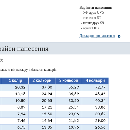
Варіанти нанесення:
- УФ-друк UV5
- тиснення ST
- шовкодрук S9
- офсет OF3
Докладно про нанесення
райси нанесення
9:
алежно від накладу і кількості кольорів
1 колір
2 кольори
3 кольори
4 кольори
20,32
37,80
55,29
72,77
13,18
24,94
36,69
48,45
10,80
20,65
30,50
40,34
8,89
17,21
25,54
33,86
7,94
15,50
23,06
30,62
7,46
14,64
21,82
29,00
6,75
13,35
19,96
26,56