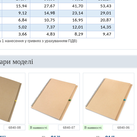
15,94
27,67
41,70
53,43
9,12
14,98
23,14
29,01
6,84
10,75
16,95
20,87
5,02
7,37
12,01
14,35
3,66
4,83
8,29
9,47
за 1 нанесення у гривнях з урахуванням ПДВ)
вари моделі
6840-08
В наявності
6840-07
В наявності
6840-06