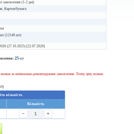
 замовлення (1-2 дні)
к, Картон/бумага
int
шт (12148 шт)
2026 (27.10.2025) [22.07.2026]
25
овлення:
шт
ь менша за мінімально-рекомендоване замовлення. Точну ціну можна
S9)
іть кількість
Кількість
−
+