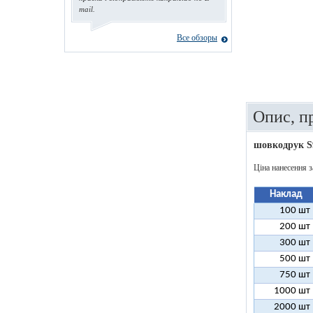
mail.
Все обзоры
Опис, п
шовкодрук S
Ціна нанесення з
Наклад
100 шт
200 шт
300 шт
500 шт
750 шт
1000 шт
2000 шт