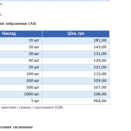
н.
:
ня зображення (А4)
Наклад
Ціна, грн
10 шт
181,00
20 шт
143,00
30 шт
131,00
40 шт
124,00
50 шт
121,00
100 шт
113,00
200 шт
109,00
500 шт
107,00
1000 шт
106,00
1 шт
964,00
 1 нанесення у гривнях з урахуванням ПДВ)
есення тисненням