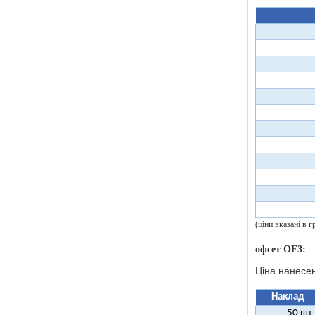
(ціни вказані в
офсет OF3:
Ціна нанесе
Наклад
50 шт