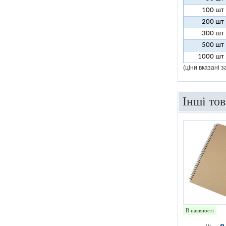
100 шт
200 шт
300 шт
500 шт
1000 шт
(ціни вказані 
Інші то
В наявності