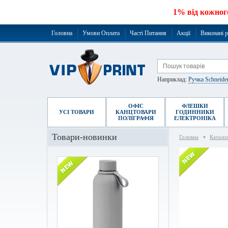
1% від кожног
Головна
Умови Оплата
Часті Питання
Акції
Виконані 
Наприклад:
Ручка Schneide
ОФІС
ФЛЕШКИ
УСІ ТОВАРИ
КАНЦТОВАРИ
ГОДИННИКИ
ПОЛІГРАФІЯ
ЕЛЕКТРОНІКА
Товари-новинки
Головна
Катало