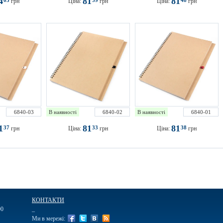
4
81
81
03
39
48
грн
Ціна:
грн
Ціна:
грн
6840-03
В наявності
6840-02
В наявності
6840-01
1
81
81
37
33
38
грн
Ціна:
грн
Ціна:
грн
КОНТАКТИ
00
_
Ми в мережі: