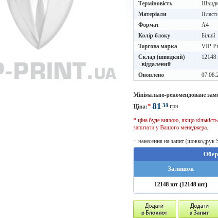
Терміновість
Швидке
Матеріали
Пласти
Формат
A4
Колір блоку
Білий
Торгова марка
VIP-Pr
Склад (швидкий)
12148 
+віддалений
Оновлено
07.08.
Мінімально-рекомендоване зам
81
38
*
грн
Ціна:
* ціна буде вищою, якщо кількіст
запитати у Вашого менеджера.
+ нанесення на запит (шовкодрук 
Обер
Залишок
12148 шт (12148 шт)