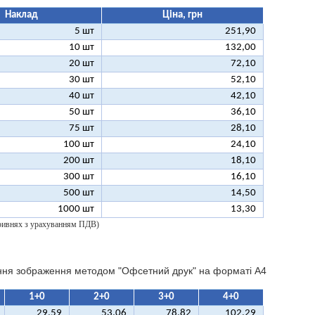
Наклад
Ціна, грн
5 шт
251,90
10 шт
132,00
20 шт
72,10
30 шт
52,10
40 шт
42,10
50 шт
36,10
75 шт
28,10
100 шт
24,10
200 шт
18,10
300 шт
16,10
500 шт
14,50
1000 шт
13,30
 гривнях з урахуванням ПДВ)
ння зображення методом "Офсетний друк" на форматі A4
1+0
2+0
3+0
4+0
29,59
53,06
78,82
102,29