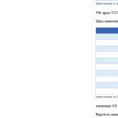
Ціни вказані в гр
УФ-друк UV5
Ціна нанесен
(ціни вказані за
тиснення ST:
Вартість нан