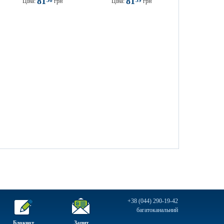
81
81
36
39
Ціна:
грн
Ціна:
грн
+38 (044) 290-19-42
багатоканальний
Блокнот
Запит