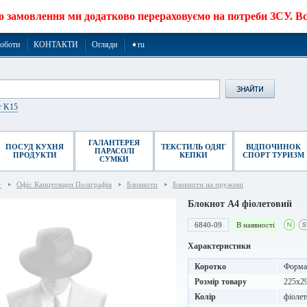
о замовлення ми додатково перераховуємо на потреби ЗСУ. Все
роботи
КОНТАКТИ
Огляди
➧ru
r K15
ГАЛАНТЕРЕЯ
ПОСУД КУХНЯ
ТЕКСТИЛЬ ОДЯГ
ВІДПОЧИНОК
ПАРАСОЛІ
ПРОДУКТИ
КЕПКИ
СПОРТ ТУРИЗМ
СУМКИ
г
Офіс Канцтовари Поліграфія
Блокноти
Блокноти на пружині
Блокнот A4 фіолетовий
6840-09
В наявності
Характеристики
Коротко
Формат
Розмір товару
225x2
Колір
фіолет