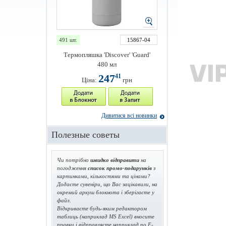
491 шт.
15867-04
Термопляшка 'Discover' 'Guard'
480 мл
247
41
Ціна:
грн
Дивитися всі новинки
Полезные советы
Чи потрібно
швидко відправити
на
погодження
список промо-подарунків
з
картинками, кількостями та цінами?
Додаєте сувеніри, що Вас зацікавили, на
окремий аркуш блокнота і зберігаєте у
файл.
Відкриваєте будь-яким редактором
таблиць (наприклад MS Excel) вносите
правки і відправляєте наприклад по E-