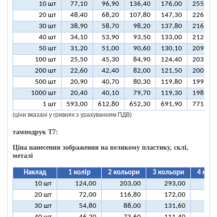
10 шт
77,10
96,90
136,40
176,00
255,10
20 шт
48,40
68,20
107,80
147,30
226,50
30 шт
38,90
58,70
98,20
137,80
216,90
40 шт
34,10
53,90
93,50
133,00
212,10
50 шт
31,20
51,00
90,60
130,10
209,30
100 шт
25,50
45,30
84,90
124,40
203,50
200 шт
22,60
42,40
82,00
121,50
200,70
500 шт
20,90
40,70
80,30
119,80
199,00
1000 шт
20,40
40,10
79,70
119,30
198,40
1 шт
593,00
612,80
652,30
691,90
771,00
(ціни вказані у гривнях з урахуванням ПДВ)
тамподрук T7:
Ціна нанесення зображення на великому пластику, склі,
металі
Наклад
1 колір
2 кольори
3 кольори
4 кол
10 шт
124,00
203,00
293,00
37
20 шт
72,00
116,80
172,00
21
30 шт
54,80
88,00
131,60
16