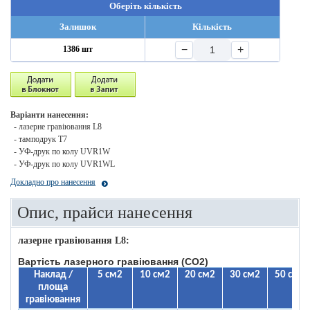
Оберіть кількість
Залишок
Кількість
−
+
1386 шт
Варіанти нанесення:
- лазерне гравіювання L8
- тамподрук T7
- УФ-друк по колу UVR1W
- УФ-друк по колу UVR1WL
Докладно про нанесення
Опис, прайси нанесення
лазерне гравіювання L8:
Вартість лазерного гравіювання (CO2)
Наклад /
5 см2
10 см2
20 см2
30 см2
50 см2
площа
гравіювання