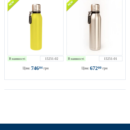
В наявності
15251-02
В наявності
15251-01
746
672
04
00
Ціна:
грн
Ціна:
грн