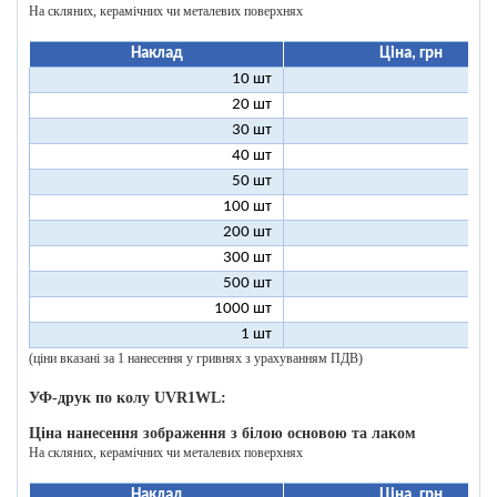
На скляних, керамічних чи металевих поверхнях
Наклад
Ціна, грн
10 шт
25
20 шт
16
30 шт
12
40 шт
11
50 шт
10
100 шт
8
200 шт
7
300 шт
7
500 шт
6
1000 шт
6
1 шт
199
(ціни вказані за 1 нанесення у гривнях з урахуванням ПДВ)
УФ-друк по колу UVR1WL:
Ціна нанесення зображення з білою основою та лаком
На скляних, керамічних чи металевих поверхнях
Наклад
Ціна, грн