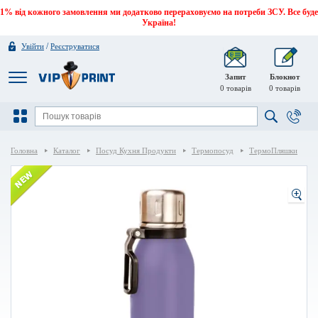
1% від кожного замовлення ми додатково перераховуємо на потреби ЗСУ. Все буде
Україна!
/
Увійти
Реєструватися
Запит
Блокнот
0
товарів
0
товарів
Головна
Каталог
Посуд Кухня Продукти
Термопосуд
ТермоПляшки