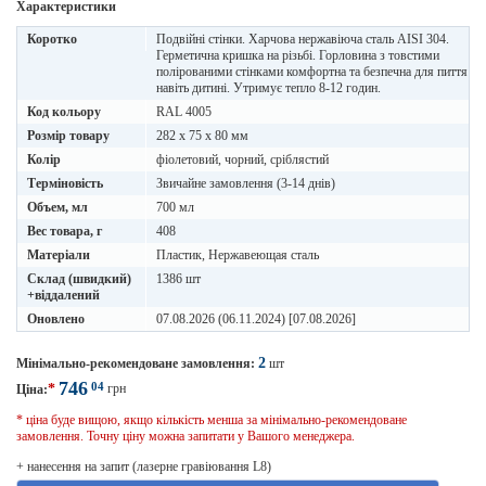
Характеристики
Коротко
Подвійні стінки. Харчова нержавіюча сталь AISI 304.
Герметична кришка на різьбі. Горловина з товстими
полірованими стінками комфортна та безпечна для пиття
навіть дитині. Утримує тепло 8-12 годин.
Код кольору
RAL 4005
Розмір товару
282 х 75 х 80 мм
Колір
фіолетовий, чорний, сріблястий
Терміновість
Звичайне замовлення (3-14 днів)
Объем, мл
700 мл
Вес товара, г
408
Матеріали
Пластик, Нержавеющая сталь
Склад (швидкий)
1386 шт
+віддалений
Оновлено
07.08.2026 (06.11.2024) [07.08.2026]
2
Мінімально-рекомендоване замовлення:
шт
746
04
*
грн
Ціна:
* ціна буде вищою, якщо кількість менша за мінімально-рекомендоване
замовлення. Точну ціну можна запитати у Вашого менеджера.
+ нанесення на запит (лазерне гравіювання L8)