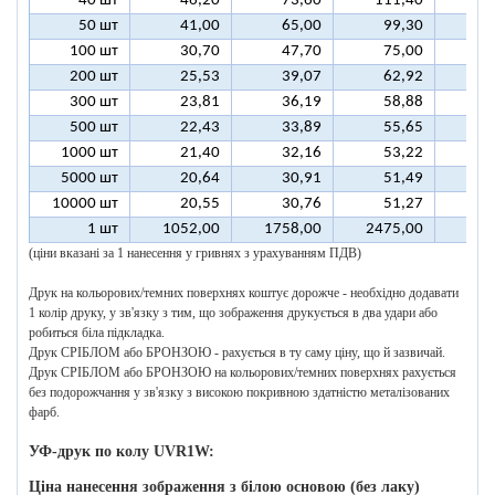
40 шт
46,20
73,60
111,40
13
50 шт
41,00
65,00
99,30
12
100 шт
30,70
47,70
75,00
9
200 шт
25,53
39,07
62,92
7
300 шт
23,81
36,19
58,88
7
500 шт
22,43
33,89
55,65
6
1000 шт
21,40
32,16
53,22
6
5000 шт
20,64
30,91
51,49
6
10000 шт
20,55
30,76
51,27
6
1 шт
1052,00
1758,00
2475,00
318
(ціни вказані за 1 нанесення у гривнях з урахуванням ПДВ)
Друк на кольорових/темних поверхнях коштує дорожче - необхідно додавати
1 колір друку, у зв'язку з тим, що зображення друкується в два удари або
робиться біла підкладка.
Друк СРІБЛОМ або БРОНЗОЮ - рахується в ту саму ціну, що й зазвичай.
Друк СРІБЛОМ або БРОНЗОЮ на кольорових/темних поверхнях рахується
без подорожчання у зв'язку з високою покривною здатністю металізованих
фарб.
УФ-друк по колу UVR1W:
Ціна нанесення зображення з білою основою (без лаку)