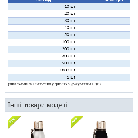
10 шт
27
20 шт
17
30 шт
14
40 шт
12
50 шт
11
100 шт
9
200 шт
8
300 шт
8
500 шт
8
1000 шт
8
1 шт
200
(ціни вказані за 1 нанесення у гривнях з урахуванням ПДВ)
Інші товари моделі