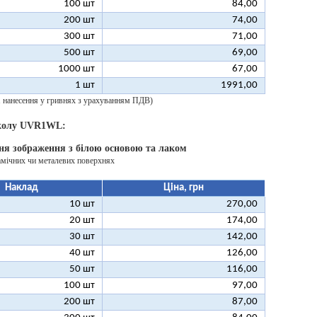
100 шт
84,00
200 шт
74,00
300 шт
71,00
500 шт
69,00
1000 шт
67,00
1 шт
1991,00
 1 нанесення у гривнях з урахуванням ПДВ)
 колу UVR1WL:
ня зображення з білою основою та лаком
амічних чи металевих поверхнях
Наклад
Ціна, грн
10 шт
270,00
20 шт
174,00
30 шт
142,00
40 шт
126,00
50 шт
116,00
100 шт
97,00
200 шт
87,00