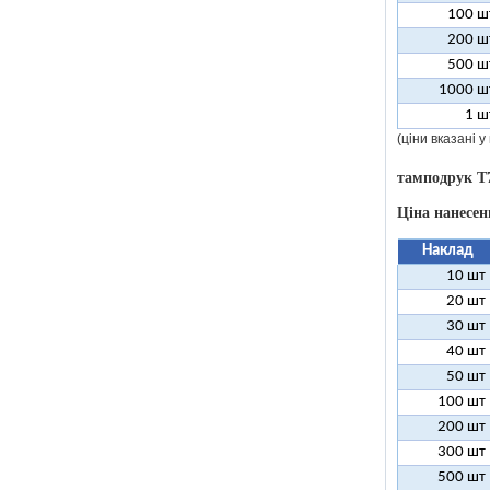
100 ш
200 ш
500 ш
1000 ш
1 ш
(ціни вказані 
тамподрук T
Ціна нанесен
Наклад
10 шт
20 шт
30 шт
40 шт
50 шт
100 шт
200 шт
300 шт
500 шт