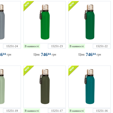
15251-24
В наявності
15251-23
В наявності
15251-22
46
746
746
04
04
04
грн
Ціна:
грн
Ціна:
грн
15251-19
В наявності
15251-17
В наявності
15251-16