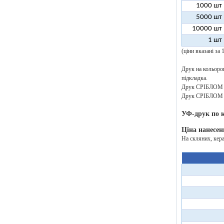
1000 шт
5000 шт
10000 шт
1 шт
(ціни вказані за
Друк на кольоров
підкладка.
Друк СРІБЛОМ аб
Друк СРІБЛОМ аб
УФ-друк по 
Ціна нанесен
На скляних, кер