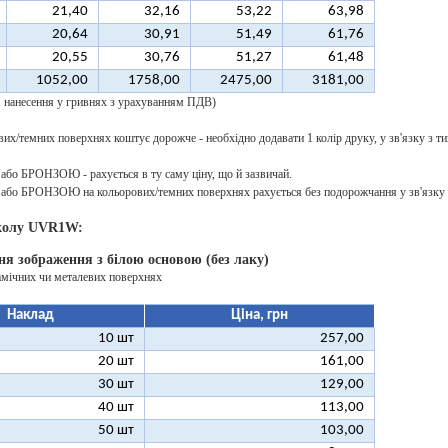
21,40
32,16
53,22
63,98
20,64
30,91
51,49
61,76
20,55
30,76
51,27
61,48
1052,00
1758,00
2475,00
3181,00
 1 нанесення у гривнях з урахуванням ПДВ)
их/темних поверхнях коштує дорожче - необхідно додавати 1 колір друку, у зв'язку з ти
о БРОНЗОЮ - рахується в ту саму ціну, що й зазвичай.
о БРОНЗОЮ на кольорових/темних поверхнях рахується без подорожчання у зв'язку з
колу UVR1W:
ня зображення з білою основою (без лаку)
амічних чи металевих поверхнях
Наклад
Ціна, грн
10 шт
257,00
20 шт
161,00
30 шт
129,00
40 шт
113,00
50 шт
103,00