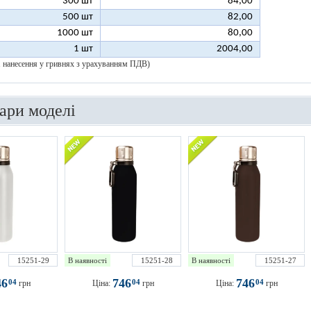
300 шт
84,00
500 шт
82,00
1000 шт
80,00
1 шт
2004,00
 1 нанесення у гривнях з урахуванням ПДВ)
вари моделі
15251-29
В наявності
15251-28
В наявності
15251-27
46
746
746
04
04
04
грн
Ціна:
грн
Ціна:
грн