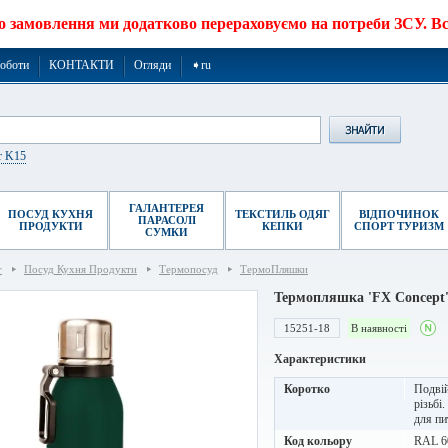
о замовлення ми додатково перераховуємо на потреби ЗСУ. Все
роботи
КОНТАКТИ
Огляди
➧ru
r K15
ГАЛАНТЕРЕЯ
ПОСУД КУХНЯ
ТЕКСТИЛЬ ОДЯГ
ВІДПОЧИНОК
ПАРАСОЛІ
ПРОДУКТИ
КЕПКИ
СПОРТ ТУРИЗМ
СУМКИ
г
Посуд Кухня Продукти
Термопосуд
ТермоПляшки
Термопляшка 'FX Concept'
15251-18
В наявності
Характеристики
Коротко
Подвій
різьбі
для пи
Код кольору
RAL 6