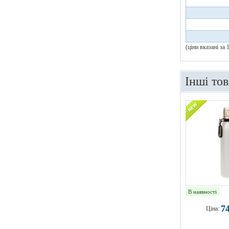
(ціни вказані за
Інші то
В наявності
7
Ціна: