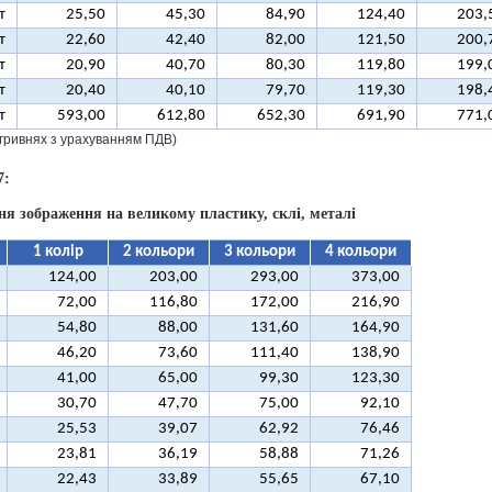
т
25,50
45,30
84,90
124,40
203,
т
22,60
42,40
82,00
121,50
200,
т
20,90
40,70
80,30
119,80
199,
т
20,40
40,10
79,70
119,30
198,
т
593,00
612,80
652,30
691,90
771,
у гривнях з урахуванням ПДВ)
7:
ня зображення на великому пластику, склі, металі
1 колір
2 кольори
3 кольори
4 кольори
124,00
203,00
293,00
373,00
72,00
116,80
172,00
216,90
54,80
88,00
131,60
164,90
46,20
73,60
111,40
138,90
41,00
65,00
99,30
123,30
30,70
47,70
75,00
92,10
25,53
39,07
62,92
76,46
23,81
36,19
58,88
71,26
22,43
33,89
55,65
67,10