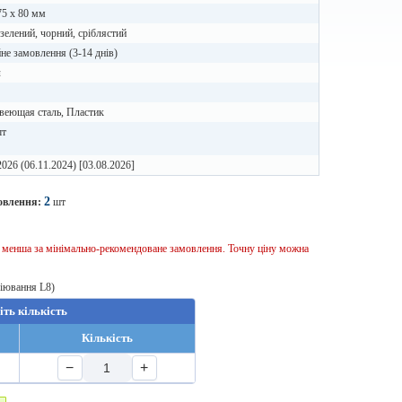
75 х 80 мм
зелений, чорний, сріблястий
не замовлення (3-14 днів)
л
веющая сталь, Пластик
шт
2026 (06.11.2024) [03.08.2026]
2
овлення:
шт
ь менша за мінімально-рекомендоване замовлення. Точну ціну можна
віювання L8)
іть кількість
Кількість
−
+