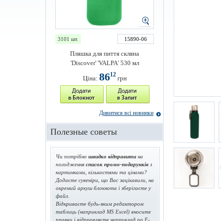
3101 шт.
15890-06
Пляшка для пиття скляна
'Discover' 'VALPA' 530 мл
86
12
Ціна:
грн
Дивитися всі новинки
Полезные советы
Чи потрібно
швидко відправити
на
погодження
список промо-подарунків
з
картинками, кількостями та цінами?
Додаєте сувеніри, що Вас зацікавили, на
окремий аркуш блокнота і зберігаєте у
файл.
Відкриваєте будь-яким редактором
таблиць (наприклад MS Excel) вносите
правки і відправляєте наприклад по E-