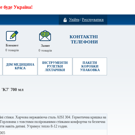
 буде Україна!
Увійти
/
Реєструватися
КОНТАКТНІ
ТЕЛЕФОНИ
Блокнот
Запит
0
товарів
0
товарів
ІНСТРУМЕНТИ
ПАКЕТИ
ДІМ МЕДИЦИНА
РУЛЕТКИ
КОРОБКИ
КРАСА
ЛІХТАРИКИ
УПАКОВКА
 'K7' 700 мл
ні стінки. Харчова нержавіюча сталь AISI 304. Герметична кришка на
. Горловина з товстими полірованими стінками комфортна та безпечна
ття навіть дитині. Утримує тепло 8-12 годин.
005