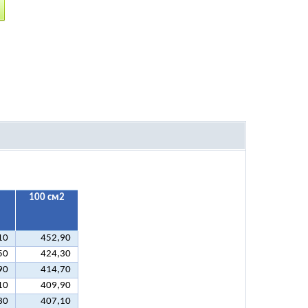
100 см2
10
452,90
50
424,30
90
414,70
10
409,90
30
407,10