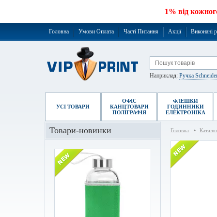
1% від кожног
Головна
Умови Оплата
Часті Питання
Акції
Виконані 
Наприклад:
Ручка Schneide
ОФІС
ФЛЕШКИ
УСІ ТОВАРИ
КАНЦТОВАРИ
ГОДИННИКИ
ПОЛІГРАФІЯ
ЕЛЕКТРОНІКА
Товари-новинки
Головна
Катало