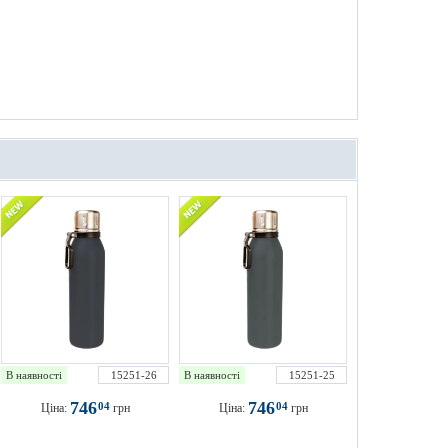
В наявності
15251-26
В наявності
15251-25
746
746
04
04
Ціна:
грн
Ціна:
грн