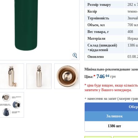
Розмір товару
282 х 
Колір
темно-
Терміновість
Звичай
Объем, мл
700 м
Вес товара, г
408
Матеріали
Нержа
Склад (швидкий)
1386 
+віддалений
Оновлено
03.08.
Мінімально-рекомендоване зам
746
04
*
грн
Ціна:
* ціна буде вищою, якщо кількіст
запитати у Вашого менеджера.
+ нанесення на запит (лазерне гра
Обер
Залишок
1386 шт