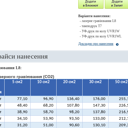
Варіанти нанесення:
- лазерне гравіювання L8
- тамподрук T7
- УФ-друк по колу UVR1W
- УФ-друк по колу UVR1WL
Докладно про нанесення
райси нанесення
іювання L8:
зерного гравіювання (CO2)
5 см2
10 см2
20 см2
30 см2
50 см2
я
т
77,10
96,90
136,40
176,00
255,
т
48,40
68,20
107,80
147,30
226,
т
38,90
58,70
98,20
137,80
216,
т
34,10
53,90
93,50
133,00
212,
т
31,20
51,00
90,60
130,10
209,