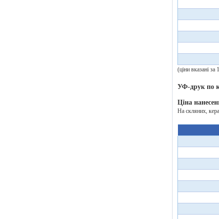
(ціни вказані за
УФ-друк по
Ціна нанесен
На скляних, кер