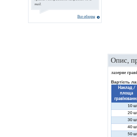
mail.
Все обзоры
Опис, п
лазерне грав
Вартість ла
Наклад /
площа
гравіюванн
10 ш
20 ш
30 ш
40 ш
50 ш