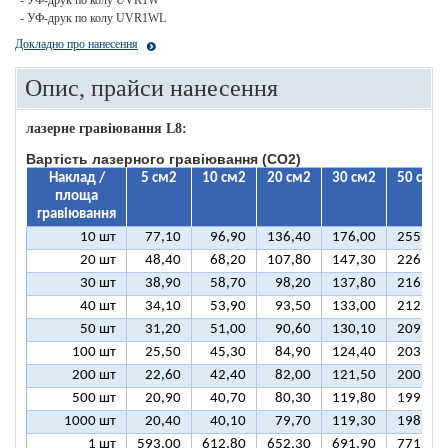
- УФ-друк по колу UVR1W
- УФ-друк по колу UVR1WL
Докладно про нанесення
Опис, прайси нанесення
лазерне гравіювання L8:
Вартість лазерного гравіювання (CO2)
Наклад /
5 см2
10 см2
20 см2
30 см2
50 см2
площа
гравіювання
10 шт
77,10
96,90
136,40
176,00
255,10
20 шт
48,40
68,20
107,80
147,30
226,50
30 шт
38,90
58,70
98,20
137,80
216,90
40 шт
34,10
53,90
93,50
133,00
212,10
50 шт
31,20
51,00
90,60
130,10
209,30
100 шт
25,50
45,30
84,90
124,40
203,50
200 шт
22,60
42,40
82,00
121,50
200,70
500 шт
20,90
40,70
80,30
119,80
199,00
1000 шт
20,40
40,10
79,70
119,30
198,40
1 шт
593,00
612,80
652,30
691,90
771,00