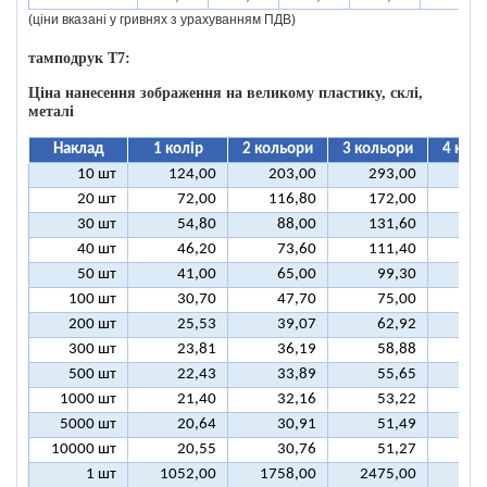
(ціни вказані у гривнях з урахуванням ПДВ)
тамподрук T7:
Ціна нанесення зображення на великому пластику, склі,
металі
Наклад
1 колір
2 кольори
3 кольори
4 кол
10 шт
124,00
203,00
293,00
37
20 шт
72,00
116,80
172,00
21
30 шт
54,80
88,00
131,60
16
40 шт
46,20
73,60
111,40
13
50 шт
41,00
65,00
99,30
12
100 шт
30,70
47,70
75,00
9
200 шт
25,53
39,07
62,92
7
300 шт
23,81
36,19
58,88
7
500 шт
22,43
33,89
55,65
6
1000 шт
21,40
32,16
53,22
6
5000 шт
20,64
30,91
51,49
6
10000 шт
20,55
30,76
51,27
6
1 шт
1052,00
1758,00
2475,00
318