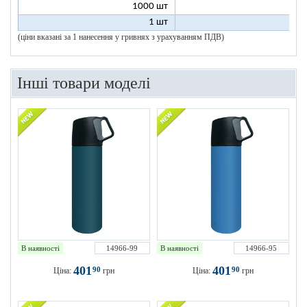
1000 шт
8
1 шт
200
(ціни вказані за 1 нанесення у гривнях з урахуванням ПДВ)
Інші товари моделі
В наявності
14966-99
В наявності
14966-95
401
401
90
90
Ціна:
грн
Ціна:
грн