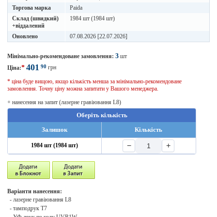
Торгова марка
Paida
Склад (швидкий)
1984 шт (1984 шт)
+віддалений
Оновлено
07.08.2026 [22.07.2026]
3
Мінімально-рекомендоване замовлення:
шт
401
90
*
грн
Ціна:
* ціна буде вищою, якщо кількість менша за мінімально-рекомендоване
замовлення. Точну ціну можна запитати у Вашого менеджера.
+ нанесення на запит (лазерне гравіювання L8)
Оберіть кількість
Залишок
Кількість
−
+
1984 шт (1984 шт)
Варіанти нанесення:
- лазерне гравіювання L8
- тамподрук T7