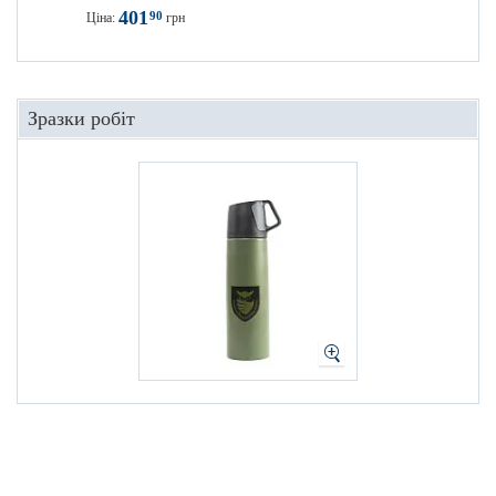
401
90
Ціна:
грн
Зразки робіт