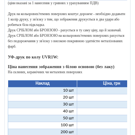
(ціни вказані за 1 нанесення у гривнях з урахуванням ПДВ)
Друк на кольорових/темних поверхнях коштує дорожче - необхідно додавати
1 колір друку, у зв'язку з тим, що зображення друкується в два удари або
робиться біла підкладка.
Друк СРІБЛОМ або БРОНЗОЮ - рахується в ту саму ціну, що й зазвичай.
Друк СРІБЛОМ або БРОНЗОЮ на кольорових/темних поверхнях рахується
без подорожчання у зв'язку з високою покривною здатністю металізованих
фарб.
УФ-друк по колу UVR1W:
Ціна нанесення зображення з білою основою (без лаку)
На скляних, керамічних чи металевих поверхнях
Наклад
Ціна, грн
10 шт
25
20 шт
16
30 шт
12
40 шт
11
50 шт
10
100 шт
8
200 шт
7