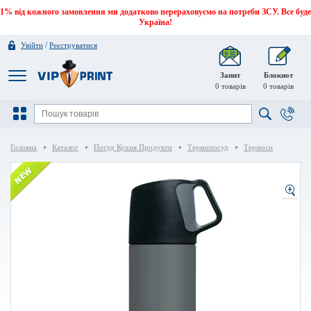
1% від кожного замовлення ми додатково перераховуємо на потреби ЗСУ. Все буде
Україна!
/
Увійти
Реєструватися
Запит
Блокнот
0
товарів
0
товарів
Головна
Каталог
Посуд Кухня Продукти
Термопосуд
Термоси