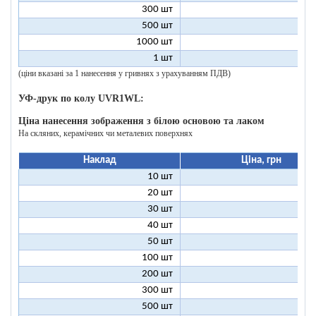
300 шт
7
500 шт
6
1000 шт
6
1 шт
199
(ціни вказані за 1 нанесення у гривнях з урахуванням ПДВ)
УФ-друк по колу UVR1WL:
Ціна нанесення зображення з білою основою та лаком
На скляних, керамічних чи металевих поверхнях
Наклад
Ціна, грн
10 шт
27
20 шт
17
30 шт
14
40 шт
12
50 шт
11
100 шт
9
200 шт
8
300 шт
8
500 шт
8