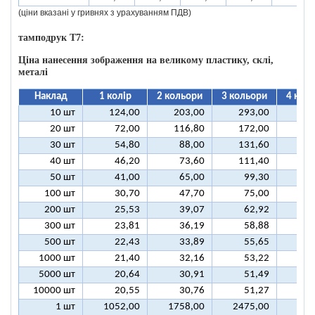
(ціни вказані у гривнях з урахуванням ПДВ)
тамподрук T7:
Ціна нанесення зображення на великому пластику, склі,
металі
Наклад
1 колір
2 кольори
3 кольори
4 кол
10 шт
124,00
203,00
293,00
37
20 шт
72,00
116,80
172,00
21
30 шт
54,80
88,00
131,60
16
40 шт
46,20
73,60
111,40
13
50 шт
41,00
65,00
99,30
12
100 шт
30,70
47,70
75,00
9
200 шт
25,53
39,07
62,92
7
300 шт
23,81
36,19
58,88
7
500 шт
22,43
33,89
55,65
6
1000 шт
21,40
32,16
53,22
6
5000 шт
20,64
30,91
51,49
6
10000 шт
20,55
30,76
51,27
6
1 шт
1052,00
1758,00
2475,00
318