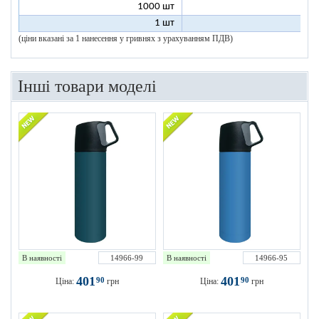
1000 шт
8
1 шт
200
(ціни вказані за 1 нанесення у гривнях з урахуванням ПДВ)
Інші товари моделі
В наявності
14966-99
В наявності
14966-95
401
401
90
90
Ціна:
грн
Ціна:
грн