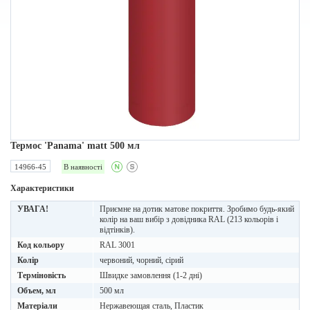
Термос 'Panama' matt 500 мл
14966-45
В наявності
Характеристики
УВАГА!
Приємне на дотик матове покриття. Зробимо будь-який
колір на ваш вибір з довідника RAL (213 кольорів і
відтінків).
Код кольору
RAL 3001
Колір
червоний, чорний, сірий
Терміновість
Швидке замовлення (1-2 дні)
Объем, мл
500 мл
Матеріали
Нержавеющая сталь, Пластик