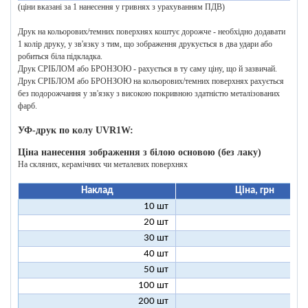
(ціни вказані за 1 нанесення у гривнях з урахуванням ПДВ)
Друк на кольорових/темних поверхнях коштує дорожче - необхідно додавати
1 колір друку, у зв'язку з тим, що зображення друкується в два удари або
робиться біла підкладка.
Друк СРІБЛОМ або БРОНЗОЮ - рахується в ту саму ціну, що й зазвичай.
Друк СРІБЛОМ або БРОНЗОЮ на кольорових/темних поверхнях рахується
без подорожчання у зв'язку з високою покривною здатністю металізованих
фарб.
УФ-друк по колу UVR1W:
Ціна нанесення зображення з білою основою (без лаку)
На скляних, керамічних чи металевих поверхнях
Наклад
Ціна, грн
10 шт
25
20 шт
16
30 шт
12
40 шт
11
50 шт
10
100 шт
8
200 шт
7