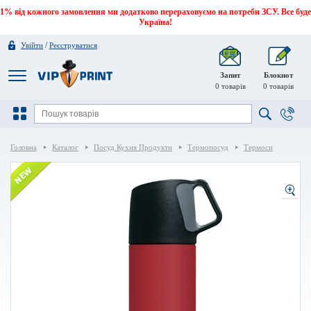
1% від кожного замовлення ми додатково перераховуємо на потреби ЗСУ. Все буде
Україна!
/
Увійти
Реєструватися
Запит
Блокнот
0
товарів
0
товарів
Головна
Каталог
Посуд Кухня Продукти
Термопосуд
Термоси