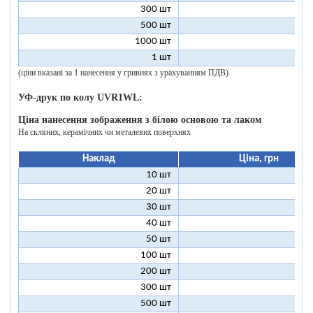
300 шт
7
500 шт
6
1000 шт
6
1 шт
199
(ціни вказані за 1 нанесення у гривнях з урахуванням ПДВ)
УФ-друк по колу UVR1WL:
Ціна нанесення зображення з білою основою та лаком
На скляних, керамічних чи металевих поверхнях
Наклад
Ціна, грн
10 шт
27
20 шт
17
30 шт
14
40 шт
12
50 шт
11
100 шт
9
200 шт
8
300 шт
8
500 шт
8