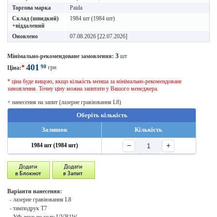
Торгова марка
Paida
Склад (швидкий)
1984 шт (1984 шт)
+віддалений
Оновлено
07.08.2026 [22.07.2026]
3
Мінімально-рекомендоване замовлення:
шт
401
90
*
грн
Ціна:
* ціна буде вищою, якщо кількість менша за мінімально-рекомендоване
замовлення. Точну ціну можна запитати у Вашого менеджера.
+ нанесення на запит (лазерне гравіювання L8)
Оберіть кількість
Залишок
Кількість
−
+
1984 шт (1984 шт)
Варіанти нанесення:
- лазерне гравіювання L8
- тамподрук T7