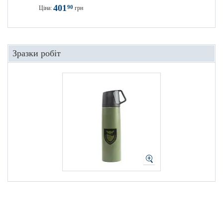
401
90
Ціна:
грн
Зразки робіт