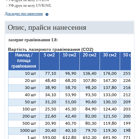
- УФ-друк по колу UVR1W
- УФ-друк по колу UVR1WL
Докладно про нанесення
Опис, прайси нанесення
лазерне гравіювання L8:
Вартість лазерного гравіювання (CO2)
Наклад /
5 см2
10 см2
20 см2
30 см2
50 см2
площа
гравіювання
10 шт
77,10
96,90
136,40
176,00
255,10
20 шт
48,40
68,20
107,80
147,30
226,50
30 шт
38,90
58,70
98,20
137,80
216,90
40 шт
34,10
53,90
93,50
133,00
212,10
50 шт
31,20
51,00
90,60
130,10
209,30
100 шт
25,50
45,30
84,90
124,40
203,50
200 шт
22,60
42,40
82,00
121,50
200,70
500 шт
20,90
40,70
80,30
119,80
199,00
1000 шт
20,40
40,10
79,70
119,30
198,40
1 шт
593,00
612,80
652,30
691,90
771,00