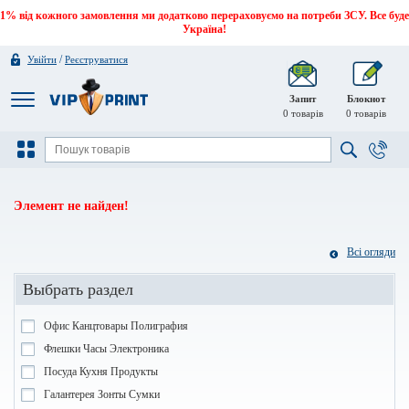
1% від кожного замовлення ми додатково перераховуємо на потреби ЗСУ. Все буде
Україна!
/
Увійти
Реєструватися
Запит
Блокнот
0
товарів
0
товарів
Элемент не найден!
Всі огляди
Выбрать раздел
Офис Канцтовары Полиграфия
Флешки Часы Электроника
Посуда Кухня Продукты
Галантерея Зонты Сумки