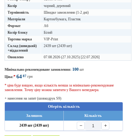
Колір
чорний, деревний
Терміновість
Швидке замовлення (1-2 дні)
Матеріали
Картон/бумага, Пластик
Формат
A6
Колір блоку
Білий
Торгова марка
VIP-Print
Склад (швидкий)
2439 шт (2439 шт)
+віддалений
Оновлено
07.08.2026 (27.10.2025) [22.07.2026]
100
Мінімально-рекомендоване замовлення:
шт
64
87
*
грн
Ціна:
* ціна буде вищою, якщо кількість менша за мінімально-рекомендоване
замовлення. Точну ціну можна запитати у Вашого менеджера.
+ нанесення на запит (шовкодрук S9)
Оберіть кількість
Залишок
Кількість
−
+
2439 шт (2439 шт)