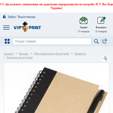
1% від кожного замовлення ми додатково перераховуємо на потреби ЗСУ. Все буде
Україна!
/
Увійти
Реєструватися
Запит
Блокнот
0
товарів
0
товарів
Головна
Каталог
Офіс Канцтовари Поліграфія
Блокноти
Блокноти на пружині