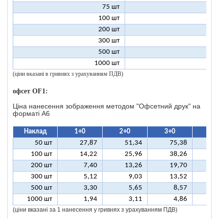
75 шт
2
100 шт
2
200 шт
1
300 шт
1
500 шт
1
1000 шт
1
(ціни вказані в гривнях з урахуванням ПДВ)
офсет OF1:
Ціна нанесення зображення методом "Офсетний друк" на
форматі A6
Наклад
1+0
2+0
3+0
4+
50 шт
27,87
51,34
75,38
9
100 шт
14,22
25,96
38,26
5
200 шт
7,40
13,26
19,70
2
300 шт
5,12
9,03
13,52
1
500 шт
3,30
5,65
8,57
1
1000 шт
1,94
3,11
4,86
(ціни вказані за 1 нанесення у гривнях з урахуванням ПДВ)