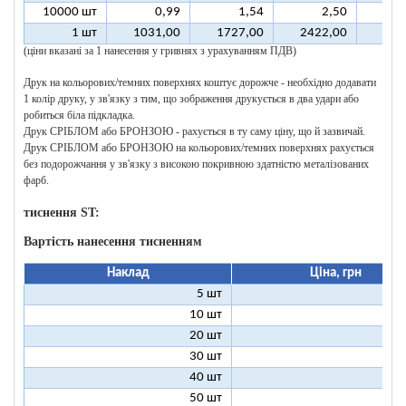
10000 шт
0,99
1,54
2,50
1 шт
1031,00
1727,00
2422,00
311
(ціни вказані за 1 нанесення у гривнях з урахуванням ПДВ)
Друк на кольорових/темних поверхнях коштує дорожче - необхідно додавати
1 колір друку, у зв'язку з тим, що зображення друкується в два удари або
робиться біла підкладка.
Друк СРІБЛОМ або БРОНЗОЮ - рахується в ту саму ціну, що й зазвичай.
Друк СРІБЛОМ або БРОНЗОЮ на кольорових/темних поверхнях рахується
без подорожчання у зв'язку з високою покривною здатністю металізованих
фарб.
тиснення ST:
Вартість нанесення тисненням
Наклад
Ціна, грн
5 шт
25
10 шт
13
20 шт
7
30 шт
5
40 шт
4
50 шт
3