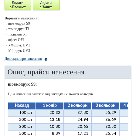
Варіанти нанесення:
- шовкодрук S9
- тамподрук T1
- тиснення ST
- офсет OF1
- УФ-друк UV1
- УФ-друк UV3
Докладно про нанесення
Опис, прайси нанесення
шовкодрук S9:
Ціна нанесення залежно від накладу і кількості кольорів
Наклад
1 колір
2 кольори
3 кольори
4 кол
100 шт
20,32
37,80
55,29
7
200 шт
13,18
24,94
36,69
4
300 шт
10,80
20,65
30,50
4
500 шт
8,89
17,21
25,54
3