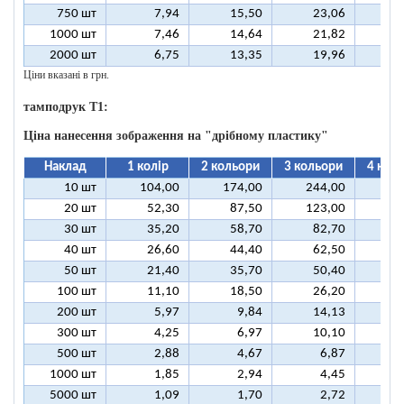
750 шт
7,94
15,50
23,06
3
1000 шт
7,46
14,64
21,82
2
2000 шт
6,75
13,35
19,96
2
Ціни вказані в грн.
тамподрук T1:
Ціна нанесення зображення на "дрібному пластику"
Наклад
1 колір
2 кольори
3 кольори
4 кол
10 шт
104,00
174,00
244,00
31
20 шт
52,30
87,50
123,00
15
30 шт
35,20
58,70
82,70
10
40 шт
26,60
44,40
62,50
8
50 шт
21,40
35,70
50,40
6
100 шт
11,10
18,50
26,20
3
200 шт
5,97
9,84
14,13
1
300 шт
4,25
6,97
10,10
1
500 шт
2,88
4,67
6,87
1000 шт
1,85
2,94
4,45
5000 шт
1,09
1,70
2,72