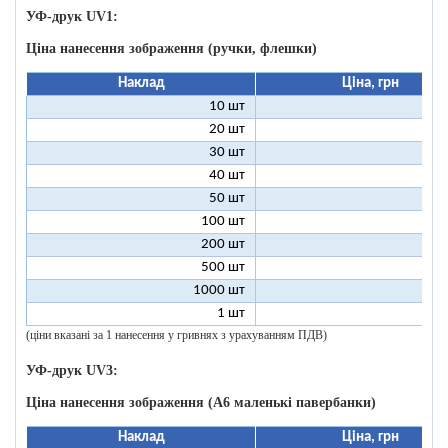
УФ-друк UV1:
Ціна нанесення зображення (ручки, флешки)
Наклад
Ціна, грн
10 шт
9
20 шт
4
30 шт
3
40 шт
2
50 шт
2
100 шт
1
200 шт
500 шт
1000 шт
1 шт
96
(ціни вказані за 1 нанесення у гривнях з урахуванням ПДВ)
УФ-друк UV3:
Ціна нанесення зображення (А6 маленькі павербанки)
Наклад
Ціна, грн