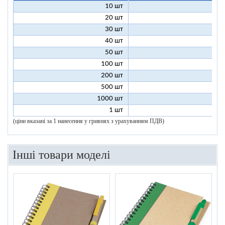
10 шт
11
20 шт
6
30 шт
5
40 шт
4
50 шт
4
100 шт
3
200 шт
3
500 шт
2
1000 шт
2
1 шт
96
(ціни вказані за 1 нанесення у гривнях з урахуванням ПДВ)
Інші товари моделі