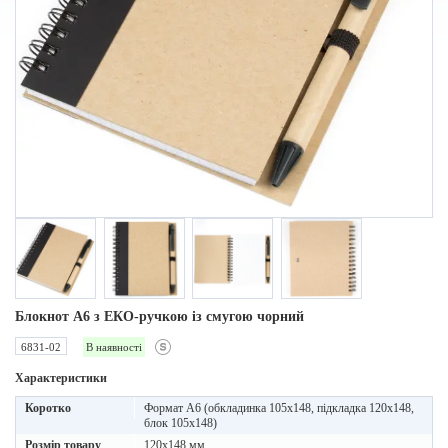
Блокнот A6 з ЕКО-ручкою із смугою чорний
6831-02
В наявності
Характеристики
Коротко
Формат А6 (обкладинка 105х148, підкладка 120х148,
блок 105х148)
Розмір товару
120x148 мм