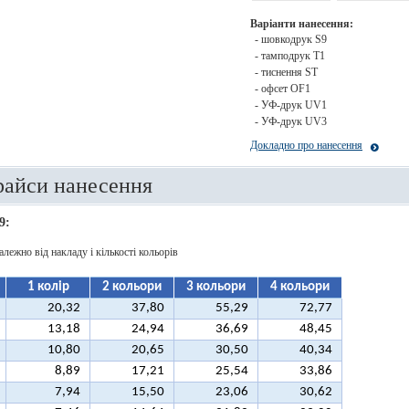
Варіанти нанесення:
- шовкодрук S9
- тамподрук T1
- тиснення ST
- офсет OF1
- УФ-друк UV1
- УФ-друк UV3
Докладно про нанесення
райси нанесення
9:
алежно від накладу і кількості кольорів
1 колір
2 кольори
3 кольори
4 кольори
20,32
37,80
55,29
72,77
13,18
24,94
36,69
48,45
10,80
20,65
30,50
40,34
8,89
17,21
25,54
33,86
7,94
15,50
23,06
30,62