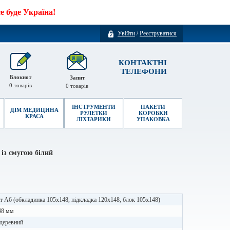
 буде Україна!
Увійти
/
Реєструватися
КОНТАКТНІ
ТЕЛЕФОНИ
Блокнот
Запит
0
товарів
0
товарів
ІНСТРУМЕНТИ
ПАКЕТИ
ДІМ МЕДИЦИНА
РУЛЕТКИ
КОРОБКИ
КРАСА
ЛІХТАРИКИ
УПАКОВКА
із смугою білий
 А6 (обкладинка 105х148, підкладка 120х148, блок 105х148)
48 мм
 деревний