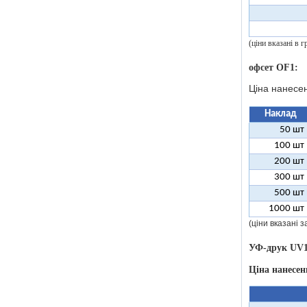
(ціни вказані в
офсет OF1:
Ціна нанесе
Наклад
50 шт
100 шт
200 шт
300 шт
500 шт
1000 шт
(ціни вказані 
УФ-друк UV1
Ціна нанесе