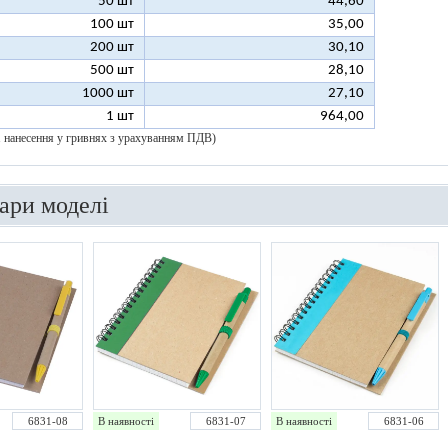
50 шт
44,60
100 шт
35,00
200 шт
30,10
500 шт
28,10
1000 шт
27,10
1 шт
964,00
 1 нанесення у гривнях з урахуванням ПДВ)
вари моделі
6831-08
В наявності
6831-07
В наявності
6831-06