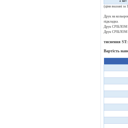
1 шт
(ціни вказані за
Друк на кольоров
підкладка.
Друк СРІБЛОМ аб
Друк СРІБЛОМ аб
тиснення ST:
Вартість нан