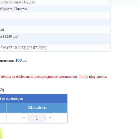
 замовлення (1-2 дні)
/бумага, Пластик
int
т (1239 шт)
2026 (27.10.2025) [22.07.2026]
100
овлення:
шт
ь менша за мінімально-рекомендоване замовлення. Точну ціну можна
S9)
іть кількість
Кількість
−
+