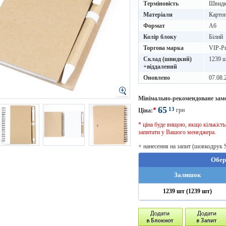
Терміновість
Швидке
Матеріали
Картон
Формат
A6
Колір блоку
Білий
Торгова марка
VIP-Pr
Склад (швидкий)
1239 ш
+віддалений
Оновлено
07.08.
Мінімально-рекомендоване зам
65
13
*
грн
Ціна:
* ціна буде вищою, якщо кількіст
запитати у Вашого менеджера.
+ нанесення на запит (шовкодрук 
Обер
Залишок
1239 шт (1239 шт)