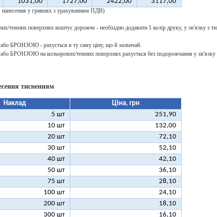
1031,00
1727,00
2422,00
3117,00
 1 нанесення у гривнях з урахуванням ПДВ)
их/темних поверхнях коштує дорожче - необхідно додавати 1 колір друку, у зв'язку з ти
о БРОНЗОЮ - рахується в ту саму ціну, що й зазвичай.
о БРОНЗОЮ на кольорових/темних поверхнях рахується без подорожчання у зв'язку з
есення тисненням
Наклад
Ціна, грн
5 шт
251,90
10 шт
132,00
20 шт
72,10
30 шт
52,10
40 шт
42,10
50 шт
36,10
75 шт
28,10
100 шт
24,10
200 шт
18,10
300 шт
16,10