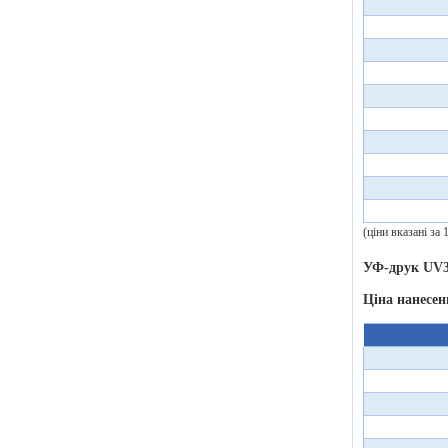
(ціни вказані за
УФ-друк UV3
Ціна нанесен