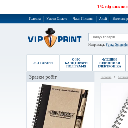
1% від кожног
Головна
Умови Оплата
Часті Питання
Акції
Виконані 
Наприклад:
Ручка Schneide
ОФІС
ФЛЕШКИ
УСІ ТОВАРИ
КАНЦТОВАРИ
ГОДИННИКИ
ПОЛІГРАФІЯ
ЕЛЕКТРОНІКА
Зразки робіт
Головна
Катало