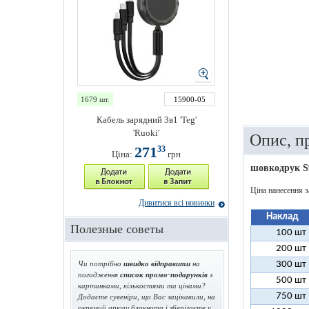
1679 шт.
15900-05
Кабель зарядний 3в1 'Teg'
'Ruoki'
Опис, п
271
33
Ціна:
грн
шовкодрук S
Ціна нанесення з
Дивитися всі новинки
Наклад
Полезные советы
100 шт
200 шт
Чи потрібно
швидко відправити
на
300 шт
погодження
список промо-подарунків
з
500 шт
картинками, кількостями та цінами?
750 шт
Додаєте сувеніри, що Вас зацікавили, на
окремий аркуш блокнота і зберігаєте у