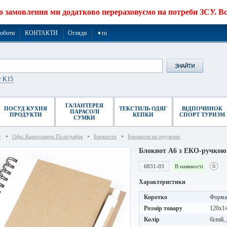
о замовлення ми додатково перераховуємо на потреби ЗСУ. Все
роботи
КОНТАКТИ
Огляди
➧ru
r K15
ГАЛАНТЕРЕЯ
ПОСУД КУХНЯ
ТЕКСТИЛЬ ОДЯГ
ВІДПОЧИНОК
ПАРАСОЛІ
ПРОДУКТИ
КЕПКИ
СПОРТ ТУРИЗМ
СУМКИ
г
Офіс Канцтовари Поліграфія
Блокноти
Блокноти на пружині
Блокнот A6 з ЕКО-ручкою 
6831-03
В наявності
Характеристики
Коротко
Формат
Розмір товару
120x1
Колір
білий,