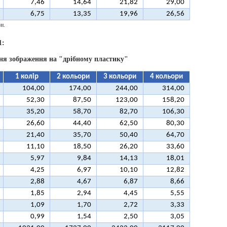
7,46
14,64
21,82
29,00
6,75
13,35
19,96
26,56
н.
1:
ня зображення на "дрібному пластику"
1 колір
2 кольори
3 кольори
4 кольори
104,00
174,00
244,00
314,00
52,30
87,50
123,00
158,20
35,20
58,70
82,70
106,30
26,60
44,40
62,50
80,30
21,40
35,70
50,40
64,70
11,10
18,50
26,20
33,60
5,97
9,84
14,13
18,01
4,25
6,97
10,10
12,82
2,88
4,67
6,87
8,66
1,85
2,94
4,45
5,55
1,09
1,70
2,72
3,33
0,99
1,54
2,50
3,05