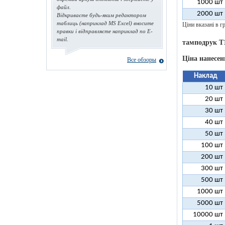
1000 шт
файл.
2000 шт
Відкриваєте будь-яким редактором
таблиць (наприклад MS Excel) вносите
Ціни вказані в гр
правки і відправляєте наприклад по E-
mail.
тамподрук T
Ціна нанесен
Все обзоры
Наклад
10 шт
20 шт
30 шт
40 шт
50 шт
100 шт
200 шт
300 шт
500 шт
1000 шт
5000 шт
10000 шт