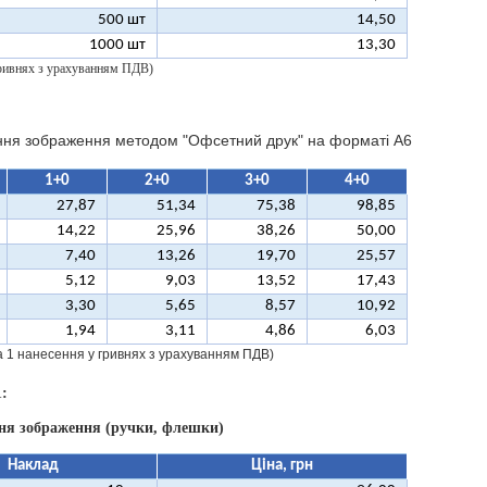
500 шт
14,50
1000 шт
13,30
 гривнях з урахуванням ПДВ)
ння зображення методом "Офсетний друк" на форматі A6
1+0
2+0
3+0
4+0
27,87
51,34
75,38
98,85
14,22
25,96
38,26
50,00
7,40
13,26
19,70
25,57
5,12
9,03
13,52
17,43
3,30
5,65
8,57
10,92
1,94
3,11
4,86
6,03
за 1 нанесення у гривнях з урахуванням ПДВ)
:
ння зображення (ручки, флешки)
Наклад
Ціна, грн