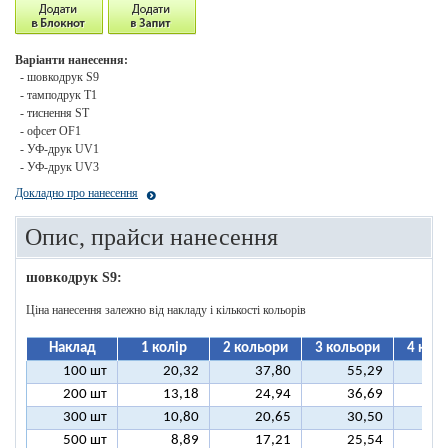
Варіанти нанесення:
- шовкодрук S9
- тамподрук T1
- тиснення ST
- офсет OF1
- УФ-друк UV1
- УФ-друк UV3
Докладно про нанесення
Опис, прайси нанесення
шовкодрук S9:
Ціна нанесення залежно від накладу і кількості кольорів
Наклад
1 колір
2 кольори
3 кольори
4 кол
100 шт
20,32
37,80
55,29
7
200 шт
13,18
24,94
36,69
4
300 шт
10,80
20,65
30,50
4
500 шт
8,89
17,21
25,54
3