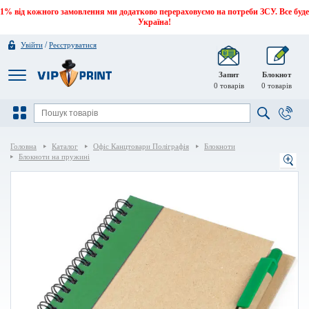
1% від кожного замовлення ми додатково перераховуємо на потреби ЗСУ. Все буде
Україна!
/
Увійти
Реєструватися
Запит
Блокнот
0
товарів
0
товарів
Головна
Каталог
Офіс Канцтовари Поліграфія
Блокноти
Блокноти на пружині