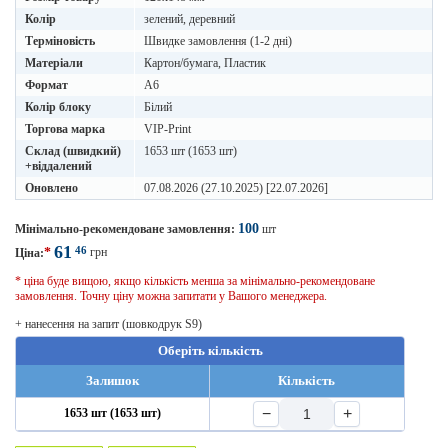
Колір
зелений, деревний
Терміновість
Швидке замовлення (1-2 дні)
Матеріали
Картон/бумага, Пластик
Формат
A6
Колір блоку
Білий
Торгова марка
VIP-Print
Склад (швидкий)
1653 шт (1653 шт)
+віддалений
Оновлено
07.08.2026 (27.10.2025) [22.07.2026]
100
Мінімально-рекомендоване замовлення:
шт
61
46
*
грн
Ціна:
* ціна буде вищою, якщо кількість менша за мінімально-рекомендоване
замовлення. Точну ціну можна запитати у Вашого менеджера.
+ нанесення на запит (шовкодрук S9)
Оберіть кількість
Залишок
Кількість
−
+
1653 шт (1653 шт)