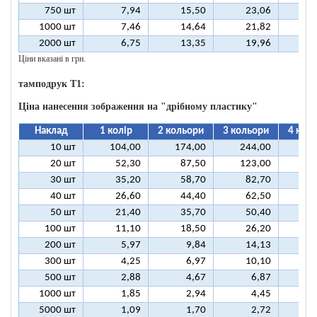
750 шт
7,94
15,50
23,06
3
1000 шт
7,46
14,64
21,82
2
2000 шт
6,75
13,35
19,96
2
Ціни вказані в грн.
тамподрук T1:
Ціна нанесення зображення на "дрібному пластику"
Наклад
1 колір
2 кольори
3 кольори
4 кол
10 шт
104,00
174,00
244,00
31
20 шт
52,30
87,50
123,00
15
30 шт
35,20
58,70
82,70
10
40 шт
26,60
44,40
62,50
8
50 шт
21,40
35,70
50,40
6
100 шт
11,10
18,50
26,20
3
200 шт
5,97
9,84
14,13
1
300 шт
4,25
6,97
10,10
1
500 шт
2,88
4,67
6,87
1000 шт
1,85
2,94
4,45
5000 шт
1,09
1,70
2,72