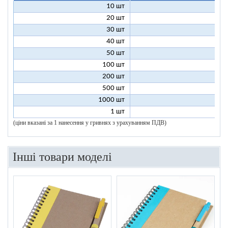
10 шт
11
20 шт
6
30 шт
5
40 шт
4
50 шт
4
100 шт
3
200 шт
3
500 шт
2
1000 шт
2
1 шт
96
(ціни вказані за 1 нанесення у гривнях з урахуванням ПДВ)
Інші товари моделі