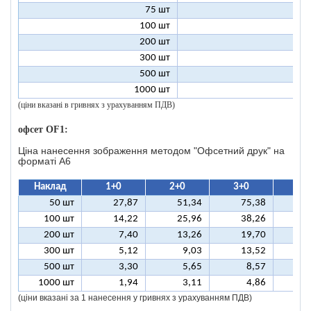
75 шт
2
100 шт
2
200 шт
1
300 шт
1
500 шт
1
1000 шт
1
(ціни вказані в гривнях з урахуванням ПДВ)
офсет OF1:
Ціна нанесення зображення методом "Офсетний друк" на
форматі A6
Наклад
1+0
2+0
3+0
4+
50 шт
27,87
51,34
75,38
9
100 шт
14,22
25,96
38,26
5
200 шт
7,40
13,26
19,70
2
300 шт
5,12
9,03
13,52
1
500 шт
3,30
5,65
8,57
1
1000 шт
1,94
3,11
4,86
(ціни вказані за 1 нанесення у гривнях з урахуванням ПДВ)