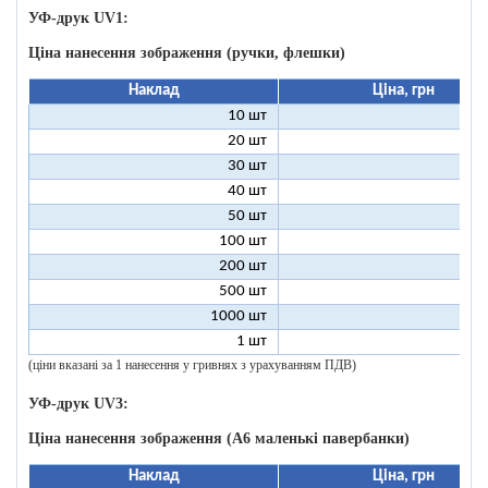
УФ-друк UV1:
Ціна нанесення зображення (ручки, флешки)
Наклад
Ціна, грн
10 шт
9
20 шт
4
30 шт
3
40 шт
2
50 шт
2
100 шт
1
200 шт
500 шт
1000 шт
1 шт
96
(ціни вказані за 1 нанесення у гривнях з урахуванням ПДВ)
УФ-друк UV3:
Ціна нанесення зображення (А6 маленькі павербанки)
Наклад
Ціна, грн