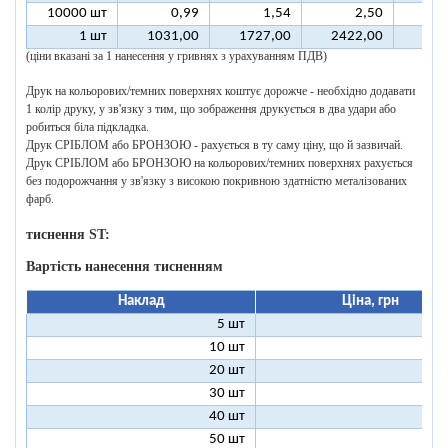
10000 шт
0,99
1,54
2,50
1 шт
1031,00
1727,00
2422,00
311
(ціни вказані за 1 нанесення у гривнях з урахуванням ПДВ)
Друк на кольорових/темних поверхнях коштує дорожче - необхідно додавати
1 колір друку, у зв'язку з тим, що зображення друкується в два удари або
робиться біла підкладка.
Друк СРІБЛОМ або БРОНЗОЮ - рахується в ту саму ціну, що й зазвичай.
Друк СРІБЛОМ або БРОНЗОЮ на кольорових/темних поверхнях рахується
без подорожчання у зв'язку з високою покривною здатністю металізованих
фарб.
тиснення ST:
Вартість нанесення тисненням
Наклад
Ціна, грн
5 шт
25
10 шт
13
20 шт
7
30 шт
5
40 шт
4
50 шт
3