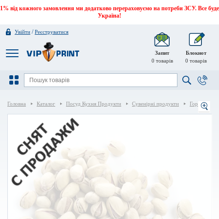
1% від кожного замовлення ми додатково перераховуємо на потреби ЗСУ. Все буде
Україна!
/
Увійти
Реєструватися
Запит
Блокнот
0
товарів
0
товарів
Головна
Каталог
Посуд Кухня Продукти
Сувенірні продукти
Горіхи