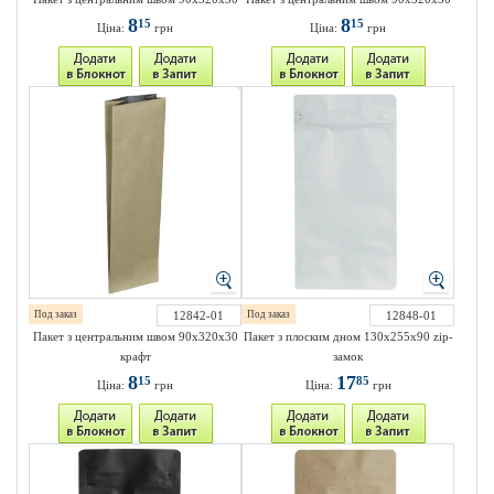
8
8
15
15
Ціна:
грн
Ціна:
грн
Под заказ
12842-01
Под заказ
12848-01
Пакет з центральним швом 90х320х30
Пакет з плоским дном 130х255х90 zip-
крафт
замок
8
17
15
85
Ціна:
грн
Ціна:
грн