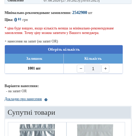
Оновлено
07.08.2026 (27.10.2025) [10.03.2025]
2542900
Мінімально-рекомендоване замовлення:
шт
0
01
Ціна:
грн
* ціна буде вищою, якщо кількість менша за мінімально-рекомендоване
замовлення. Точну ціну можна запитати у Вашого менеджера.
+ нанесення на запит (на запит OR)
Оберіть кількість
Залишок
Кількість
−
+
1001 шт
Варіанти нанесення:
- на запит OR
Докладно про нанесення
Супутні товари