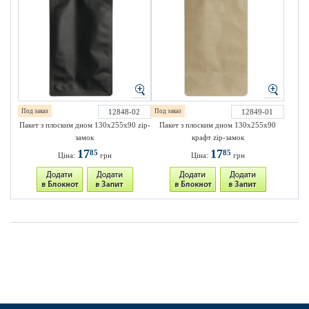
Под заказ
12848-02
Под заказ
12849-01
Пакет з плоским дном 130х255х90 zip-
Пакет з плоским дном 130х255х90
замок
крафт zip-замок
17
17
85
85
Ціна:
грн
Ціна:
грн