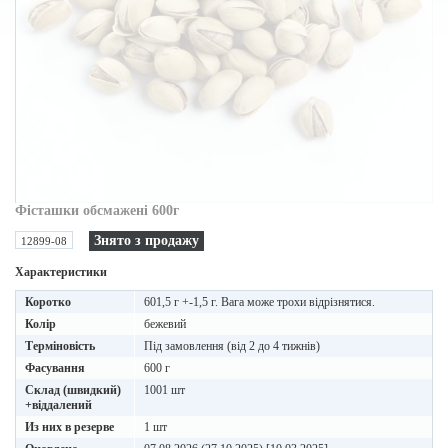
Фісташки обсмажені 600г
Знято з продажу
12899-08
Характеристики
Коротко
601,5 г +-1,5 г. Вага може трохи відрізнятися.
Колір
бежевий
Терміновість
Під замовлення (від 2 до 4 тижнів)
Фасування
600 г
Склад (швидкий)
1001 шт
+віддалений
Из них в резерве
1 шт