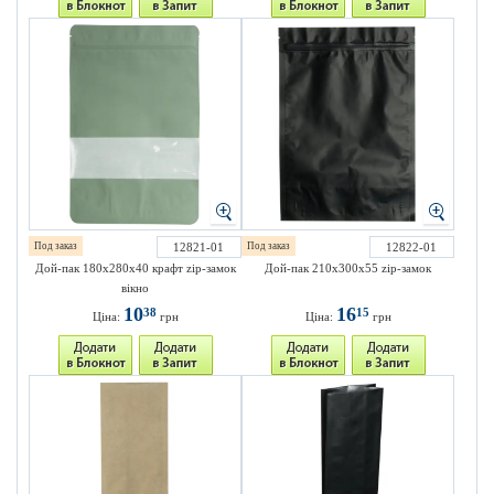
Под заказ
12821-01
Под заказ
12822-01
Дой-пак 180х280х40 крафт zip-замок
Дой-пак 210х300х55 zip-замок
вікно
10
16
38
15
Ціна:
грн
Ціна:
грн