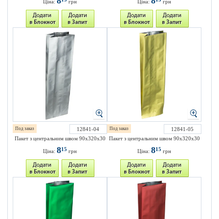
8
8
Ціна:
грн
Ціна:
грн
Под заказ
12841-04
Под заказ
12841-05
Пакет з центральним швом 90х320х30
Пакет з центральним швом 90х320х30
8
8
15
15
Ціна:
грн
Ціна:
грн