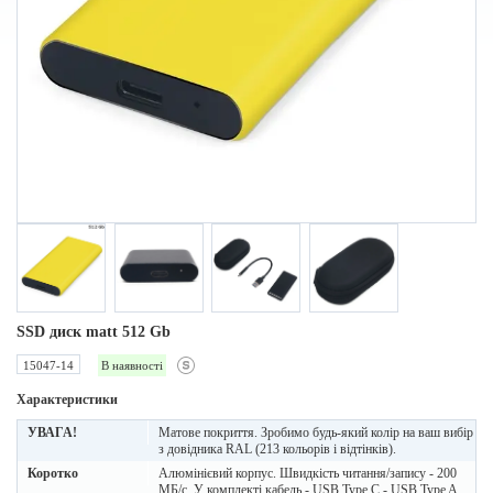
SSD диск matt 512 Gb
15047-14
В наявності
Характеристики
УВАГА!
Матове покриття. Зробимо будь-який колір на ваш вибір
з довідника RAL (213 кольорів і відтінків).
Коротко
Алюмінієвий корпус. Швидкість читання/запису - 200
МБ/с. У комплекті кабель - USB Type C - USB Type A,