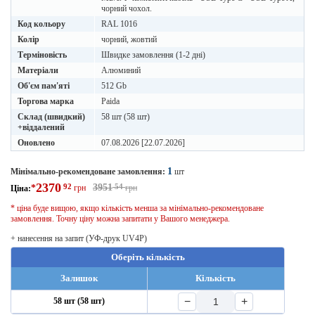
чорний чохол.
Код кольору
RAL 1016
Колір
чорний, жовтий
Терміновість
Швидке замовлення (1-2 дні)
Матеріали
Алюминий
Об'єм пам'яті
512 Gb
Торгова марка
Paida
Склад (швидкий)
58 шт (58 шт)
+віддалений
Оновлено
07.08.2026 [22.07.2026]
1
Мінімально-рекомендоване замовлення:
шт
2370
92
3951
54
*
грн
грн
Ціна:
* ціна буде вищою, якщо кількість менша за мінімально-рекомендоване
замовлення. Точну ціну можна запитати у Вашого менеджера.
+ нанесення на запит (УФ-друк UV4P)
Оберіть кількість
Залишок
Кількість
−
+
58 шт (58 шт)