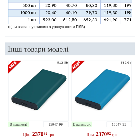
500 шт
20,90
40,70
80,30
119,80
199,00
1000 шт
20,40
40,10
79,70
119,30
198,40
1 шт
593,00
612,80
652,30
691,90
771,00
(ціни вказані у гривнях з урахуванням ПДВ)
Інші товари моделі
В наявності
15047-99
В наявності
15047-95
2370
2370
92
92
Ціна:
грн
Ціна:
грн