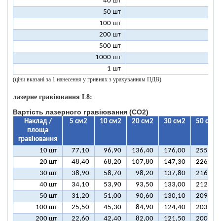
40 шт
9
50 шт
9
100 шт
8
200 шт
8
500 шт
8
1000 шт
8
1 шт
99
(ціни вказані за 1 нанесення у гривнях з урахуванням ПДВ)
лазерне гравіювання L8:
Вартість лазерного гравіювання (CO2)
Наклад /
5 см2
10 см2
20 см2
30 см2
50 см2
площа
гравіювання
10 шт
77,10
96,90
136,40
176,00
255,10
20 шт
48,40
68,20
107,80
147,30
226,50
30 шт
38,90
58,70
98,20
137,80
216,90
40 шт
34,10
53,90
93,50
133,00
212,10
50 шт
31,20
51,00
90,60
130,10
209,30
100 шт
25,50
45,30
84,90
124,40
203,50
200 шт
22,60
42,40
82,00
121,50
200,70