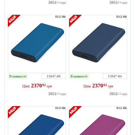
3951
3951
54
грн
54
грн
В наявності
15047-86
В наявності
15047-84
2370
2370
92
92
Ціна:
грн
Ціна:
грн
3951
3951
54
грн
54
грн