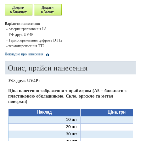
Варіанти нанесення:
- лазерне гравіювання L8
- УФ-друк UV4P
- Термоперенесення цифрове DTT2
- термоперенесення ТТ2
Докладно про нанесення
Опис, прайси нанесення
УФ-друк UV4P:
Ціна нанесення зображення з праймером (А5 + блокноти з
пластиковою обкладинкою. Скло, оргскло та метал
поверхні)
Наклад
Ціна, грн
10 шт
16
20 шт
11
30 шт
11