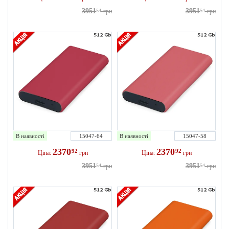
3951
3951
54
грн
54
грн
В наявності
15047-64
В наявності
15047-58
2370
2370
92
92
Ціна:
грн
Ціна:
грн
3951
3951
54
грн
54
грн