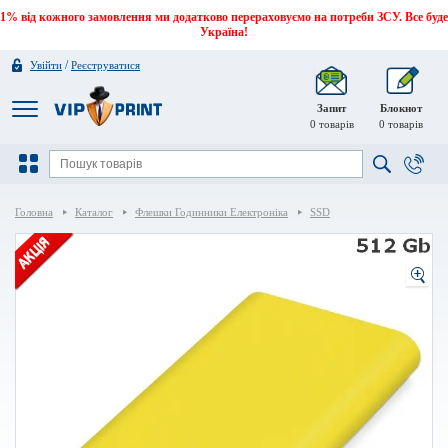
1% від кожного замовлення ми додатково перераховуємо на потреби ЗСУ. Все буде
Україна!
/
Увійти
Реєструватися
Запит
Блокнот
0
товарів
0
товарів
Головна
Каталог
Флешки Годинники Електроніка
SSD