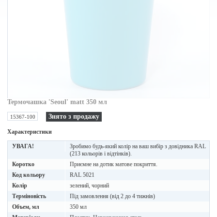
Термочашка 'Seoul' matt 350 мл
Знято з продажу
15367-100
Характеристики
УВАГА!
Зробимо будь-який колір на ваш вибір з довідника RAL
(213 кольорів і відтінків).
Коротко
Приємне на дотик матове покриття.
Код кольору
RAL 5021
Колір
зелений, чорний
Терміновість
Під замовлення (від 2 до 4 тижнів)
Объем, мл
350 мл