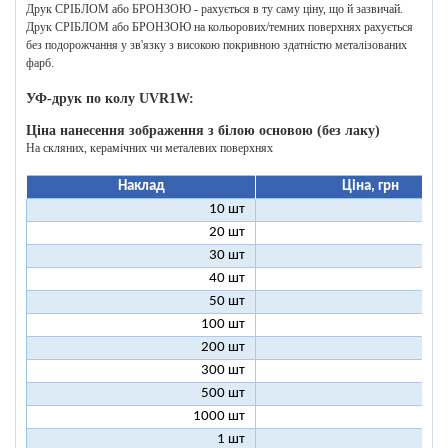
Друк СРІБЛОМ або БРОНЗОЮ - рахується в ту саму ціну, що й зазвичай.
Друк СРІБЛОМ або БРОНЗОЮ на кольорових/темних поверхнях рахується
без подорожчання у зв'язку з високою покривною здатністю металізованих
фарб.
УФ-друк по колу UVR1W:
Ціна нанесення зображення з білою основою (без лаку)
На скляних, керамічних чи металевих поверхнях
Наклад
Ціна, грн
10 шт
25
20 шт
16
30 шт
12
40 шт
11
50 шт
10
100 шт
8
200 шт
7
300 шт
7
500 шт
6
1000 шт
6
1 шт
199