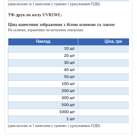
(ціни вказані за 1 нанесення у гривнях з урахуванням ПДВ)
УФ-друк по колу UVR1WL:
Ціна нанесення зображення з білою основою та лаком
На скляних, керамічних чи металевих поверхнях
Наклад
Ціна, грн
10 шт
27
20 шт
17
30 шт
14
40 шт
12
50 шт
11
100 шт
9
200 шт
8
300 шт
8
500 шт
8
1000 шт
8
1 шт
200
(ціни вказані за 1 нанесення у гривнях з урахуванням ПДВ)