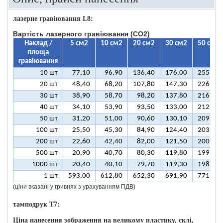
лазерне гравіювання L8:
Вартість лазерного гравіювання (CO2)
Наклад /
5 см2
10 см2
20 см2
30 см2
50 см2
площа
гравіювання
10 шт
77,10
96,90
136,40
176,00
255,10
20 шт
48,40
68,20
107,80
147,30
226,50
30 шт
38,90
58,70
98,20
137,80
216,90
40 шт
34,10
53,90
93,50
133,00
212,10
50 шт
31,20
51,00
90,60
130,10
209,30
100 шт
25,50
45,30
84,90
124,40
203,50
200 шт
22,60
42,40
82,00
121,50
200,70
500 шт
20,90
40,70
80,30
119,80
199,00
1000 шт
20,40
40,10
79,70
119,30
198,40
1 шт
593,00
612,80
652,30
691,90
771,00
(ціни вказані у гривнях з урахуванням ПДВ)
тамподрук T7:
Ціна нанесення зображення на великому пластику, склі,