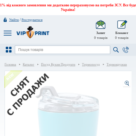
1% від кожного замовлення ми додатково перераховуємо на потреби ЗСУ. Все буде
Україна!
/
Увійти
Реєструватися
Запит
Блокнот
0
товарів
0
товарів
Головна
Каталог
Посуд Кухня Продукти
Термопосуд
Термокружки