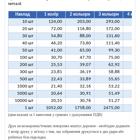
металі
Наклад
1 колір
2 кольори
3 кольори
4 кол
10 шт
124,00
203,00
293,00
37
20 шт
72,00
116,80
172,00
21
30 шт
54,80
88,00
131,60
16
40 шт
46,20
73,60
111,40
13
50 шт
41,00
65,00
99,30
12
100 шт
30,70
47,70
75,00
9
200 шт
25,53
39,07
62,92
7
300 шт
23,81
36,19
58,88
7
500 шт
22,43
33,89
55,65
6
1000 шт
21,40
32,16
53,22
6
5000 шт
20,64
30,91
51,49
6
10000 шт
20,55
30,76
51,27
6
1 шт
1052,00
1758,00
2475,00
318
(ціни вказані за 1 нанесення у гривнях з урахуванням ПДВ)
Друк на кольорових/темних поверхнях коштує дорожче - необхідно додавати
1 колір друку, у зв'язку з тим, що зображення друкується в два удари або
робиться біла підкладка.