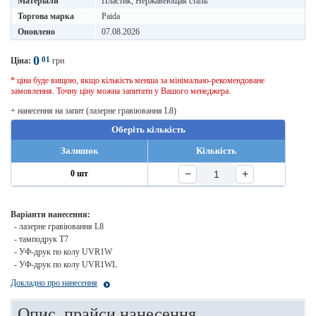
Матеріали
Пластик, Нержавеющая сталь
Торгова марка
Paida
Оновлено
07.08.2026
0
01
Ціна:
грн
* ціна буде вищою, якщо кількість менша за мінімально-рекомендоване
замовлення. Точну ціну можна запитати у Вашого менеджера.
+ нанесення на запит (лазерне гравіювання L8)
Оберіть кількість
Залишок
Кількість
−
+
0 шт
Варіанти нанесення:
- лазерне гравіювання L8
- тамподрук T7
- УФ-друк по колу UVR1W
- УФ-друк по колу UVR1WL
Докладно про нанесення
Опис, прайси нанесення