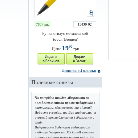
7807 шт.
15430-02
Ручка стилус металева soft
touch 'Bremen'
19
90
Ціна:
грн
Дивитися всі новинки
Полезные советы
Чи потрібно
швидко відправити
на
погодження
список промо-подарунків
з
картинками, кількостями та цінами?
Додаєте сувеніри, що Вас зацікавили, на
окремий аркуш блокнота і зберігаєте у
файл.
Відкриваєте будь-яким редактором
таблиць (наприклад MS Excel) вносите
правки і відправляєте наприклад по E-