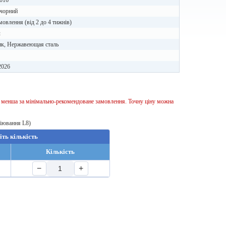
016
 чорний
мовлення (від 2 до 4 тижнів)
л
ик, Нержавеющая сталь
2026
ь менша за мінімально-рекомендоване замовлення. Точну ціну можна
віювання L8)
іть кількість
Кількість
−
+