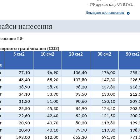
- УФ-друк по колу UVR1WL
Докладно про нанесення
райси нанесення
іювання L8:
зерного гравіювання (CO2)
5 см2
10 см2
20 см2
30 см2
50 см2
я
т
77,10
96,90
136,40
176,00
255,
т
48,40
68,20
107,80
147,30
226,
т
38,90
58,70
98,20
137,80
216,
т
34,10
53,90
93,50
133,00
212,
т
31,20
51,00
90,60
130,10
209,
т
25,50
45,30
84,90
124,40
203,
т
22,60
42,40
82,00
121,50
200,
т
20,90
40,70
80,30
119,80
199,
т
20,40
40,10
79,70
119,30
198,
т
593,00
612,80
652,30
691,90
771,