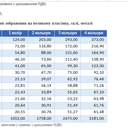
у гривнях з урахуванням ПДВ)
7:
ня зображення на великому пластику, склі, металі
1 колір
2 кольори
3 кольори
4 кольори
124,00
203,00
293,00
373,00
72,00
116,80
172,00
216,90
54,80
88,00
131,60
164,90
46,20
73,60
111,40
138,90
41,00
65,00
99,30
123,30
30,70
47,70
75,00
92,10
25,53
39,07
62,92
76,46
23,81
36,19
58,88
71,26
22,43
33,89
55,65
67,10
21,40
32,16
53,22
63,98
20,64
30,91
51,49
61,76
20,55
30,76
51,27
61,48
1052,00
1758,00
2475,00
3181,00
 1 нанесення у гривнях з урахуванням ПДВ)