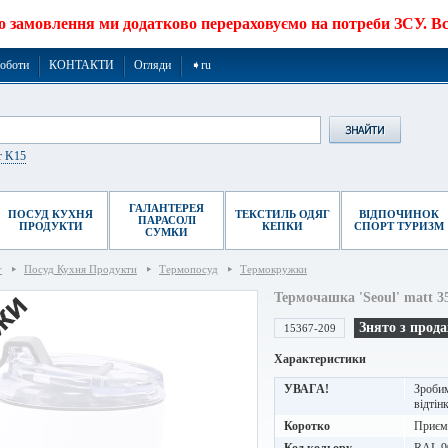
о замовлення ми додатково перераховуємо на потреби ЗСУ. Все
роботи
КОНТАКТИ
Огляди
➧ru
r K15
ГАЛАНТЕРЕЯ
ПОСУД КУХНЯ
ТЕКСТИЛЬ ОДЯГ
ВІДПОЧИНОК
ПАРАСОЛІ
ПРОДУКТИ
КЕПКИ
СПОРТ ТУРИЗМ
СУМКИ
г
Посуд Кухня Продукти
Термопосуд
Термокружки
Термочашка 'Seoul' matt 3
Знято з прод
15367-209
Характеристики
УВАГА!
Зробим
відтінк
Коротко
Приємн