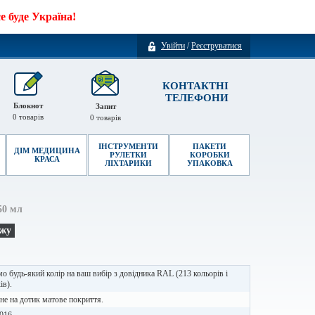
 буде Україна!
Увійти
/
Реєструватися
КОНТАКТНІ
ТЕЛЕФОНИ
Блокнот
Запит
0
товарів
0
товарів
ІНСТРУМЕНТИ
ПАКЕТИ
ДІМ МЕДИЦИНА
РУЛЕТКИ
КОРОБКИ
КРАСА
ЛІХТАРИКИ
УПАКОВКА
50 мл
ажу
о будь-який колір на ваш вибір з довідника RAL (213 кольорів і
ів).
е на дотик матове покриття.