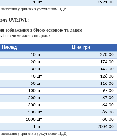
1 шт
1991,00
 1 нанесення у гривнях з урахуванням ПДВ)
 колу UVR1WL:
ня зображення з білою основою та лаком
амічних чи металевих поверхнях
Наклад
Ціна, грн
10 шт
270,00
20 шт
174,00
30 шт
142,00
40 шт
126,00
50 шт
116,00
100 шт
97,00
200 шт
87,00
300 шт
84,00
500 шт
82,00
1000 шт
80,00
1 шт
2004,00
 1 нанесення у гривнях з урахуванням ПДВ)