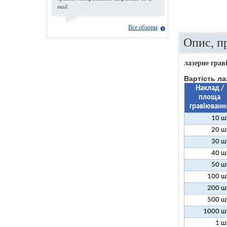
mail.
Все обзоры
Опис, п
лазерне грав
Вартість ла
Наклад /
площа
гравіюванн
10 ш
20 ш
30 ш
40 ш
50 ш
100 ш
200 ш
500 ш
1000 ш
1 ш