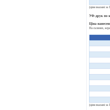
(ціни вказані за
УФ-друк по
Ціна нанесен
На скляних, кер
(ціни вказані за