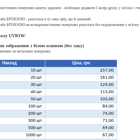
их/темних поверхнях коштує дорожче - необхідно додавати 1 колір друку, у зв'язку з ти
о БРОНЗОЮ - рахується в ту саму ціну, що й зазвичай.
о БРОНЗОЮ на кольорових/темних поверхнях рахується без подорожчання у зв'язку з
колу UVR1W:
ня зображення з білою основою (без лаку)
амічних чи металевих поверхнях
Наклад
Ціна, грн
10 шт
257,00
20 шт
161,00
30 шт
129,00
40 шт
113,00
50 шт
103,00
100 шт
84,00
200 шт
74,00
300 шт
71,00
500 шт
69,00
1000 шт
67,00