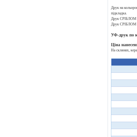
Друк на кольоров
підкладка.
Друк СРІБЛОМ аб
Друк СРІБЛОМ аб
УФ-друк по 
Ціна нанесен
На скляних, кер