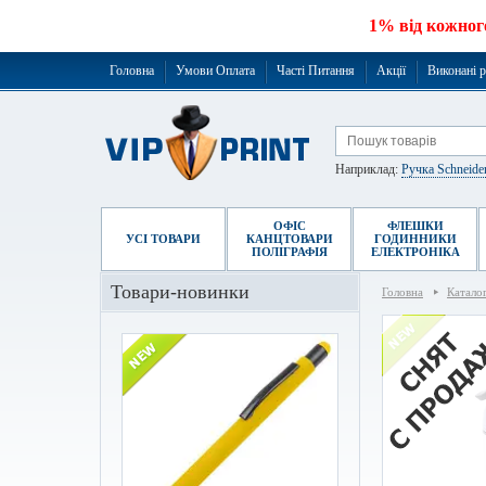
1% від кожног
Головна
Умови Оплата
Часті Питання
Акції
Виконані 
Наприклад:
Ручка Schneide
ОФІС
ФЛЕШКИ
УСІ ТОВАРИ
КАНЦТОВАРИ
ГОДИННИКИ
ПОЛІГРАФІЯ
ЕЛЕКТРОНІКА
Товари-новинки
Головна
Катало