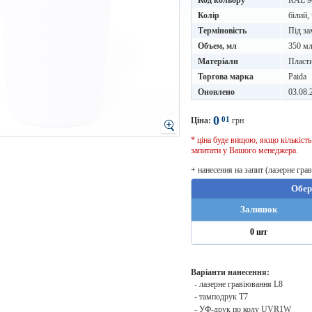
Код кольору
RAL 9
Колір
білий,
Терміновість
Під за
Объем, мл
350 м
Матеріали
Пласт
Торгова марка
Paida
Оновлено
03.08.
0
01
Ціна:
грн
* ціна буде вищою, якщо кількіст
запитати у Вашого менеджера.
+ нанесення на запит (лазерне гра
Обер
Залишок
0 шт
Варіанти нанесення:
- лазерне гравіювання L8
- тамподрук T7
- УФ-друк по колу UVR1W