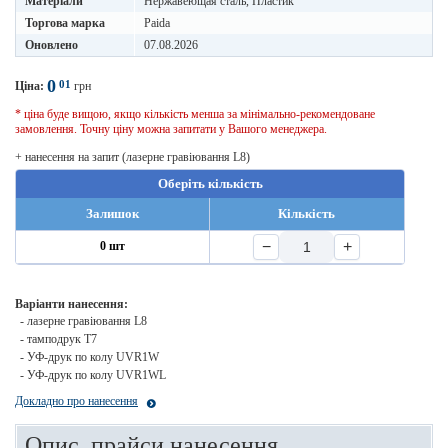
Матеріали
Нержавеющая сталь, Пластик
Торгова марка
Paida
Оновлено
07.08.2026
0
01
Ціна:
грн
* ціна буде вищою, якщо кількість менша за мінімально-рекомендоване
замовлення. Точну ціну можна запитати у Вашого менеджера.
+ нанесення на запит (лазерне гравіювання L8)
Оберіть кількість
Залишок
Кількість
−
+
0 шт
Варіанти нанесення:
- лазерне гравіювання L8
- тамподрук T7
- УФ-друк по колу UVR1W
- УФ-друк по колу UVR1WL
Докладно про нанесення
Опис, прайси нанесення