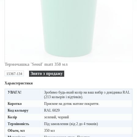
Термочашка 'Seoul' matt 350 мл
Знято з продажу
15367-134
Характеристики
УВАГА!
Зробимо будь-який колір на ваш вибір з довідника RAL
(213 кольорів і відтінків).
Коротко
Приємне на дотик матове покриття.
Код кольору
RAL 6029
Колір
зелений, чорний
Терміновість
Під замовлення (від 2 до 4 тижнів)
Объем, мл
350 мл