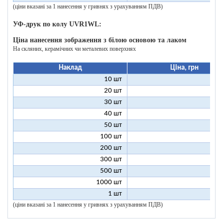
(ціни вказані за 1 нанесення у гривнях з урахуванням ПДВ)
УФ-друк по колу UVR1WL:
Ціна нанесення зображення з білою основою та лаком
На скляних, керамічних чи металевих поверхнях
Наклад
Ціна, грн
10 шт
27
20 шт
17
30 шт
14
40 шт
12
50 шт
11
100 шт
9
200 шт
8
300 шт
8
500 шт
8
1000 шт
8
1 шт
200
(ціни вказані за 1 нанесення у гривнях з урахуванням ПДВ)