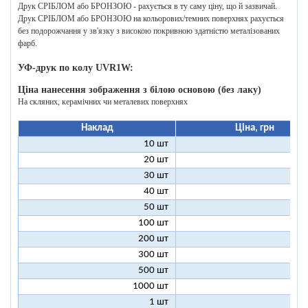
Друк СРІБЛОМ або БРОНЗОЮ - рахується в ту саму ціну, що й зазвичай.
Друк СРІБЛОМ або БРОНЗОЮ на кольорових/темних поверхнях рахується
без подорожчання у зв'язку з високою покривною здатністю металізованих
фарб.
УФ-друк по колу UVR1W:
Ціна нанесення зображення з білою основою (без лаку)
На скляних, керамічних чи металевих поверхнях
Наклад
Ціна, грн
10 шт
25
20 шт
16
30 шт
12
40 шт
11
50 шт
10
100 шт
8
200 шт
7
300 шт
7
500 шт
6
1000 шт
6
1 шт
199