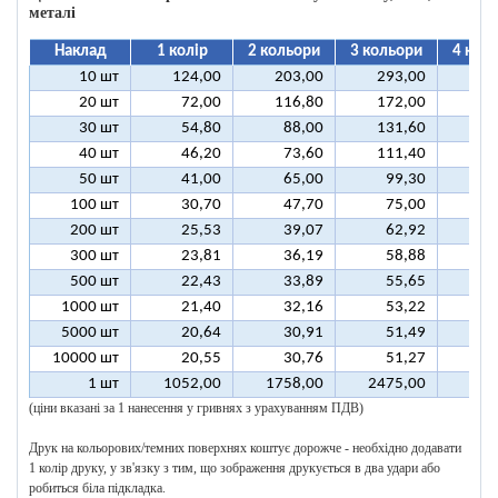
металі
Наклад
1 колір
2 кольори
3 кольори
4 кол
10 шт
124,00
203,00
293,00
37
20 шт
72,00
116,80
172,00
21
30 шт
54,80
88,00
131,60
16
40 шт
46,20
73,60
111,40
13
50 шт
41,00
65,00
99,30
12
100 шт
30,70
47,70
75,00
9
200 шт
25,53
39,07
62,92
7
300 шт
23,81
36,19
58,88
7
500 шт
22,43
33,89
55,65
6
1000 шт
21,40
32,16
53,22
6
5000 шт
20,64
30,91
51,49
6
10000 шт
20,55
30,76
51,27
6
1 шт
1052,00
1758,00
2475,00
318
(ціни вказані за 1 нанесення у гривнях з урахуванням ПДВ)
Друк на кольорових/темних поверхнях коштує дорожче - необхідно додавати
1 колір друку, у зв'язку з тим, що зображення друкується в два удари або
робиться біла підкладка.