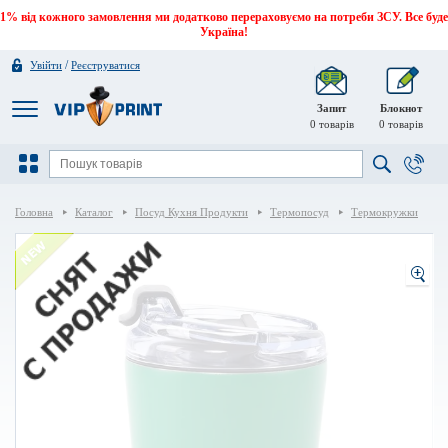
1% від кожного замовлення ми додатково перераховуємо на потреби ЗСУ. Все буде
Україна!
/
Увійти
Реєструватися
Запит
Блокнот
0
товарів
0
товарів
Головна
Каталог
Посуд Кухня Продукти
Термопосуд
Термокружки