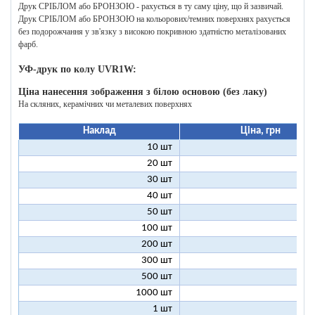
Друк СРІБЛОМ або БРОНЗОЮ - рахується в ту саму ціну, що й зазвичай.
Друк СРІБЛОМ або БРОНЗОЮ на кольорових/темних поверхнях рахується
без подорожчання у зв'язку з високою покривною здатністю металізованих
фарб.
УФ-друк по колу UVR1W:
Ціна нанесення зображення з білою основою (без лаку)
На скляних, керамічних чи металевих поверхнях
Наклад
Ціна, грн
10 шт
25
20 шт
16
30 шт
12
40 шт
11
50 шт
10
100 шт
8
200 шт
7
300 шт
7
500 шт
6
1000 шт
6
1 шт
199