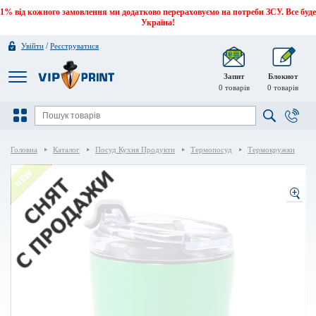
1% від кожного замовлення ми додатково перераховуємо на потреби ЗСУ. Все буде
Україна!
/
Увійти
Реєструватися
Запит
Блокнот
0
товарів
0
товарів
Головна
Каталог
Посуд Кухня Продукти
Термопосуд
Термокружки