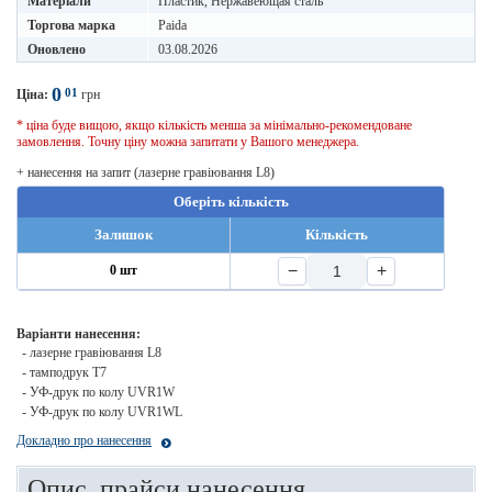
Матеріали
Пластик, Нержавеющая сталь
Торгова марка
Paida
Оновлено
03.08.2026
0
01
Ціна:
грн
* ціна буде вищою, якщо кількість менша за мінімально-рекомендоване
замовлення. Точну ціну можна запитати у Вашого менеджера.
+ нанесення на запит (лазерне гравіювання L8)
Оберіть кількість
Залишок
Кількість
−
+
0 шт
Варіанти нанесення:
- лазерне гравіювання L8
- тамподрук T7
- УФ-друк по колу UVR1W
- УФ-друк по колу UVR1WL
Докладно про нанесення
Опис, прайси нанесення