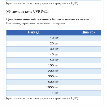
(ціни вказані за 1 нанесення у гривнях з урахуванням ПДВ)
УФ-друк по колу UVR1WL:
Ціна нанесення зображення з білою основою та лаком
На скляних, керамічних чи металевих поверхнях
Наклад
Ціна, грн
10 шт
27
20 шт
17
30 шт
14
40 шт
12
50 шт
11
100 шт
9
200 шт
8
300 шт
8
500 шт
8
1000 шт
8
1 шт
200
(ціни вказані за 1 нанесення у гривнях з урахуванням ПДВ)