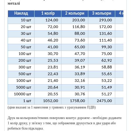
металі
Наклад
1 колір
2 кольори
3 кольори
4 кол
10 шт
124,00
203,00
293,00
37
20 шт
72,00
116,80
172,00
21
30 шт
54,80
88,00
131,60
16
40 шт
46,20
73,60
111,40
13
50 шт
41,00
65,00
99,30
12
100 шт
30,70
47,70
75,00
9
200 шт
25,53
39,07
62,92
7
300 шт
23,81
36,19
58,88
7
500 шт
22,43
33,89
55,65
6
1000 шт
21,40
32,16
53,22
6
5000 шт
20,64
30,91
51,49
6
10000 шт
20,55
30,76
51,27
6
1 шт
1052,00
1758,00
2475,00
318
(ціни вказані за 1 нанесення у гривнях з урахуванням ПДВ)
Друк на кольорових/темних поверхнях коштує дорожче - необхідно додавати
1 колір друку, у зв'язку з тим, що зображення друкується в два удари або
робиться біла підкладка.