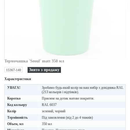
Термочашка 'Seoul' matt 350 мл
Знято з продажу
15367-140
Характеристики
УВАГА!
Зробимо будь-який колір на ваш вибір з довідника RAL
(213 кольорів і відтінків).
Коротко
Приємне на дотик матове покриття.
Код кольору
RAL 6037
Колір
зелений, чорний
Терміновість
Під замовлення (від 2 до 4 тижнів)
Объем, мл
350 мл