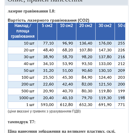
лазерне гравіювання L8:
Вартість лазерного гравіювання (CO2)
Наклад /
5 см2
10 см2
20 см2
30 см2
50 см2
площа
гравіювання
10 шт
77,10
96,90
136,40
176,00
255,10
20 шт
48,40
68,20
107,80
147,30
226,50
30 шт
38,90
58,70
98,20
137,80
216,90
40 шт
34,10
53,90
93,50
133,00
212,10
50 шт
31,20
51,00
90,60
130,10
209,30
100 шт
25,50
45,30
84,90
124,40
203,50
200 шт
22,60
42,40
82,00
121,50
200,70
500 шт
20,90
40,70
80,30
119,80
199,00
1000 шт
20,40
40,10
79,70
119,30
198,40
1 шт
593,00
612,80
652,30
691,90
771,00
(ціни вказані у гривнях з урахуванням ПДВ)
тамподрук T7:
Ціна нанесення зображення на великому пластику, склі,